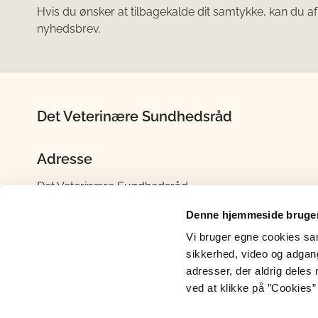
Hvis du ønsker at tilbagekalde dit samtykke, kan du af
nyhedsbrev.
Det Veterinære Sundhedsråd
Adresse
Det Veterinære Sundhedsråd
Stationsparken 31-33
Denne hjemmeside bruger
2600 Glostrup
Vi bruger egne cookies samt
Tlf: 72 27 69 00
sikkerhed, video og adgang 
adresser, der aldrig deles 
ved at klikke på ”Cookies” 