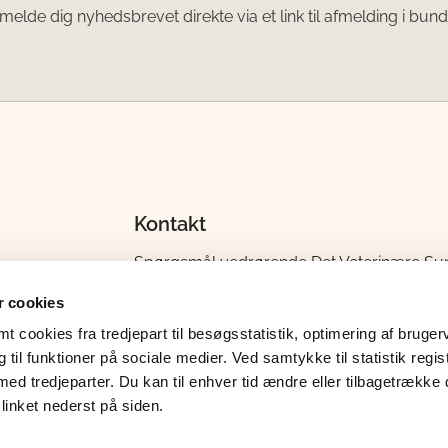
melde dig nyhedsbrevet direkte via et link til afmelding i bund
Kontakt
Spørgsmål vedrørende Det Veterinære Su
stilles til Det Veterinære Sundhedsråds sekr
 cookies
Tlf. 72 27 69 00
 cookies fra tredjepart til besøgsstatistik, optimering af bruger
E-mail: 246sek@fvst.dk
til funktioner på sociale medier. Ved samtykke til statistik regis
med tredjeparter. Du kan til enhver tid ændre eller tilbagetrække
linket nederst på siden.