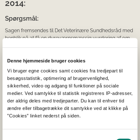
2014:
Spørgsmål:
Sagen fremsendes til Det Veterinære Sundhedsråd med
henblik på at få en dyreværnsmæssig vurdering af om
forholdet kategoriseres som overtrædelse af
dyreværnsloven, og i så fald hvor alvorlig forseelsen
skal kategoriseres i forhold til uforsvarlig eller groft
Denne hjemmeside bruger cookies
uforsvarlig behandling af dyr.
Vi bruger egne cookies samt cookies fra tredjepart til
besøgsstatistik, optimering af brugervenlighed,
Svar:
sikkerhed, video og adgang til funktioner på sociale
medier. Ved samtykke til statistik registreres IP-adresser,
Indledningsvis skal Rådet anføre, at Rådet ikke har
der aldrig deles med tredjeparter. Du kan til enhver tid
kompetence til at udtale sig om hvorvidt der foreligger
ændre eller tilbagetrække dit samtykke ved at klikke på
en overtrædelse af en lov, men udelukkende har
”Cookies” linket nederst på siden.
kompetence til at udtale sig om veterinærfaglige
forhold.
Samtykkevalg