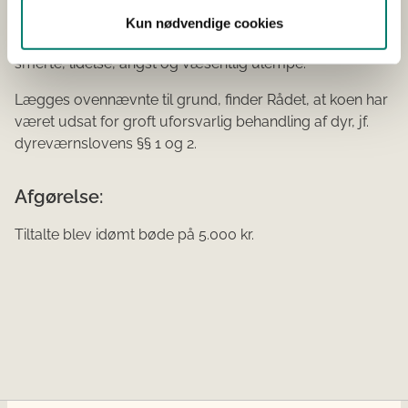
lægmands foretagne amputation af pattespidsen
Kun nødvendige cookies
uden bedøvelse, har været udsat for en høj grad af
smerte, lidelse, angst og væsentlig ulempe.
Lægges ovennævnte til grund, finder Rådet, at koen har
været udsat for groft uforsvarlig behandling af dyr, jf.
dyreværnslovens §§ 1 og 2.
Afgørelse:
Tiltalte blev idømt bøde på 5.000 kr.