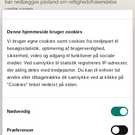
bør nedlægges påstand om rettighedsfrakendelse
under sagen.
Svar:
Denne hjemmeside bruger cookies
Det fremgår af den veterinære kontrolrapport af 10.
Vi bruger egne cookies samt cookies fra tredjepart til
september 2013 fra Fødevarestyrelsen samt af
besøgsstatistik, optimering af brugervenlighed,
anmeldelse af 25. september 2013 fra
sikkerhed, video og adgang til funktioner på sociale
Fødevarestyrelsen, at der på slagteriet fandtes en
medier. Ved samtykke til statistik registreres IP-adresser,
leverance på 29.585 kyllinger, hvor der var mellem 75-
der aldrig deles med tredjeparter. Du kan til enhver tid
100 % af kyllingerne der havde hudbeskadigelser på
ændre eller tilbagetrække dit samtykke ved at klikke på
bryst og dybtgående sår på trædepuderne. Læsionerne
”Cookies” linket nederst på siden.
på huden vurderedes at være forårsaget af
ammoniaksvidning, som følge af dårligt underlag. Som
følge af trædepudernes tilstand blev det vurderet, at
Samtykkevalg
Nødvendig
kyllingerne i højere grad havde hvilet på brystet og
derved fremkom svidninger på brystet. Ved
undersøgelse af trædepuderne konstateredes det, at
Præferencer
disse var sæde for dybe og inficerede sår. Ved