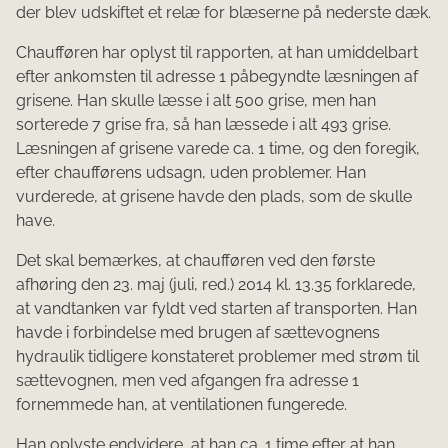
der blev udskiftet et relæ for blæserne på nederste dæk.
Chaufføren har oplyst til rapporten, at han umiddelbart
efter ankomsten til adresse 1 påbegyndte læsningen af
grisene. Han skulle læsse i alt 500 grise, men han
sorterede 7 grise fra, så han læssede i alt 493 grise.
Læsningen af grisene varede ca. 1 time, og den foregik,
efter chaufførens udsagn, uden problemer. Han
vurderede, at grisene havde den plads, som de skulle
have.
Det skal bemærkes, at chaufføren ved den første
afhøring den 23. maj (juli, red.) 2014 kl. 13.35 forklarede,
at vand­tanken var fyldt ved starten af transporten. Han
havde i forbindelse med brugen af sættevognens
hydrau­lik tidligere konstateret problemer med strøm til
sættevognen, men ved afgangen fra adresse 1
fornemme­de han, at ventilationen fungerede.
Han oplyste endvidere, at han ca. 1 time efter at han