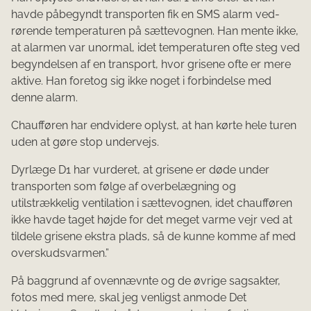
havde påbegyndt transporten fik en SMS alarm ved­
rørende temperaturen på sættevognen. Han mente ikke,
at alarmen var unormal, idet temperaturen ofte steg ved
begyndelsen af en transport, hvor grisene ofte er mere
aktive. Han foretog sig ikke noget i for­bindelse med
denne alarm.
Chaufføren har endvidere oplyst, at han kørte hele turen
uden at gøre stop undervejs.
Dyrlæge D1 har vurderet, at grisene er døde under
transporten som følge af overbelæg­ning og
utilstrækkelig ventilation i sættevognen, idet chaufføren
ikke havde taget højde for det meget varme vejr ved at
tildele grisene ekstra plads, så de kunne komme af med
overskudsvarmen.”
På baggrund af ovennævnte og de øvrige sagsakter,
fotos med mere, skal jeg venligst anmode Det