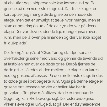
at chauffør og staldpersonale kan komme ind og få
grisene på den nederste etage ud. Da disse etager er
kørt op ser jeg mange døde grise på den nederste
etage, men det er umuligt at tælle hvor mange, men et
skøn er omkring 80 ud af de ca. 170 der var på denne
etage. Der var tilsyneladende lige mange grise i hvert
rum, men de lå oven på hinanden og der var ikke noget
fri gulvplads.”
Det fremgår også, at ”Chauffør og staldpersonale
overhælder grisene med vand og genner de levende ud
af lastbilen hen over de døde grise. Derpå fjernes de
døde grise, således at den mellemste etage kan køres
ned og grisene aflæsses. På den mellemste etage findes
to døde grise i det bageste rum. Også på denne etage er
grisene tæt læssede og der er heller ikke her fri
gulvplads. To grise må aflives, da de er moribunde
(ligger og kan ikke bevæge sig). De resterende grise
virker sløve og er uvillige til at gå. Der er tilsyneladende