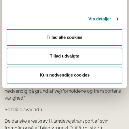
Svar ad 4:
Vis detaljer
Ja. Arealkravet for svin er nærmere beskrevet i de
tekniske forskrifter i transportforordningens bilag I,
kapitel VII, punkt D. For vejtransport gælder, at ”alle svin
Tillad alle cookies
som minimum skal kunne ligge ned og stå i deres
naturlige stilling. For at disse minimumskrav kan
Tillad udvalgte
opfyldes, bør lastetætheden for svin på ca. 100 kg under
transport ikke overstige 235 kg/m2. Det kan være
nødvendigt at øge ovennævnte minimums gulvareal
Kun nødvendige cookies
under hensyn til svinenes race, størrelse og fysiske
tilstand; en forøgelse med indtil 20 % kan også være
nødvendig på grund af vejrforholdene og transportens
varighed.”
Se tillige svar ad 1.
De danske arealkrav til landevejstransport af svin
fremgår også af bilag 2, punkt D, jf. § 10, stk. 1 i