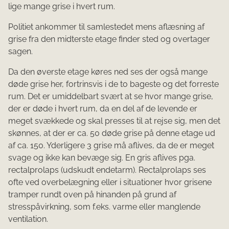
lige mange grise i hvert rum.
Politiet ankommer til samlestedet mens aflæsning af
grise fra den midterste etage finder sted og overtager
sagen.
Da den øverste etage køres ned ses der også mange
døde grise her, fortrinsvis i de to bageste og det forreste
rum. Det er umiddelbart svært at se hvor mange grise,
der er døde i hvert rum, da en del af de levende er
meget svækkede og skal presses til at rejse sig, men det
skønnes, at der er ca. 50 døde grise på denne etage ud
af ca. 150. Yderligere 3 grise må aflives, da de er meget
svage og ikke kan bevæge sig. En gris aflives pga.
rectalprolaps (udskudt endetarm). Rectalprolaps ses
ofte ved overbelægning eller i situationer hvor grisene
tramper rundt oven på hinanden på grund af
stresspåvirkning, som f.eks. varme eller manglende
ventilation.