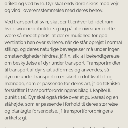
drikke og ved hvile. Dyr skal endvidere sikres mod vejr
og vind i overensstemmelse med deres be­hov.
Ved transport af svin, skal der til enhver tid i det rum,
hvor svinene opholder sig og på alle niveauer i dette,
være så meget plads, at der er mulighed for god
ventilation hen over svinene, når de står oprejst i normal
stilling, og deres naturlige bevægelser må under ingen
omstændigheder hindres, jf. § 9, stk. 4 i bekendtgørelse
om beskyttelse af dyr under transport. Transportmidler
til transport af dyr skal udformes og anvendes, så
dyrene under transporten er sikret en luftkvalitet og –
mængde, som er passende for deres art, jf. de tekniske
forskrifter i transportforordningens bilag I, kapitel II,
punkt 1.1e). Dyr skal også råde over et gulvareal og en
ståhøjde, som er passende i forhold til deres størrelse
og planlagte forsendelse, jf. transportforordningens
artikel 3 g).