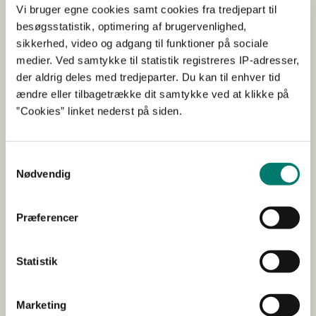
Svar ad 3:
Vi bruger egne cookies samt cookies fra tredjepart til
besøgsstatistik, optimering af brugervenlighed,
Kravene til transportmidler til transport af dyr er
sikkerhed, video og adgang til funktioner på sociale
beskrevet i de tekniske forskrifter i
medier. Ved samtykke til statistik registreres IP-adresser,
transportforordningens bilag I, kapitel II, punkt 1.1 f).
der aldrig deles med tredjeparter. Du kan til enhver tid
Heraf fremgår, at transportmidler samt disses udstyr
ændre eller tilbagetrække dit samtykke ved at klikke på
skal være udformet og indrettet samt vedligeholdes og
”Cookies” linket nederst på siden.
anvendes på en sådan måde, at der er adgang til
dyrene, så det er muligt at tilse og passe dem.
Samtykkevalg
I højstatus sættevogne kan dyrene inspiceres ved
Nødvendig
åbning af bagklappen.
Spørgsmål 4:
Præferencer
Under en transport af grise som ovenfor anført bør en
Statistik
chauffør da tage højde for det varme vejr ved at tildele
grisene ekstra plads, så de kan komme af med
overskudsvarmen?
Marketing