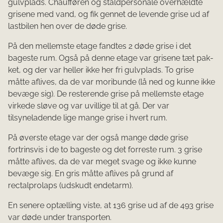
gulvplads. Chaufføren og staldpersonale overhældte
grisene med vand, og fik gennet de levende grise ud af
lastbilen hen over de døde grise.
På den mellemste etage fandtes 2 døde grise i det
bageste rum. Også på denne etage var grisene tæt pak­
ket, og der var heller ikke her fri gulvplads. To grise
måtte aflives, da de var moribunde (lå ned og kunne ikke
bevæge sig). De resterende grise på mellemste etage
virkede sløve og var uvillige til at gå. Der var
tilsyneladende lige mange grise i hvert rum.
På øverste etage var der også mange døde grise
fortrinsvis i de to bageste og det forreste rum. 3 grise
måt­te aflives, da de var meget svage og ikke kunne
bevæge sig. En gris måtte aflives på grund af
rectalprolaps (udskudt endetarm).
En senere optælling viste, at 136 grise ud af de 493 grise
var døde under transporten.