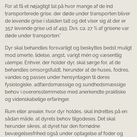
For at få et nøjagtigt tal på hvor mange af de ind
transporterede grise, der døde under transporten bliver
de levende grise i stalden talt og det viser sig at der er
357 levende grise ud af 493. Dvs. ca. 27 % af grisene var
døde under transporten.”
Dyr skal behandles forsvarligt og beskyttes bedst muligt
mod smerte, lidelse, angst, varigt mén og væsentlig
ulempe. Enhver, der holder dyr, skal sørge for, at de
behandles omsorgsfuldt, herunder at de huses, fodres,
vandes og passes under hensyntagen til deres
fysiologiske, adfærdsmæssige og sundhedsmæssige
behov i overensstemmelse med anerkendte praktiske
og videnskabelige erfaringer.
Rum eller arealer, hvor dyr holdes, skal indrettes på en
sådan måde, at dyrets behov tilgodeses. Det skal
herunder sikres, at dyret har den fornødne
bevægelsesfrihed også under optagelse af foder og