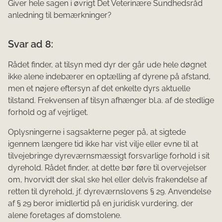
Giver hele sagen i øvrigt Det Veterinære Sundhedsråd
anledning til bemærkninger?
Svar ad 8:
Rådet finder, at tilsyn med dyr der går ude hele døgnet
ikke alene indebærer en optælling af dyrene på afstand,
men et nøjere eftersyn af det enkelte dyrs aktuelle
tilstand. Frekvensen af tilsyn afhænger bl.a. af de stedlige
forhold og af vejrliget.
Oplysningerne i sagsakterne peger på, at sigtede
igennem længere tid ikke har vist vilje eller evne til at
tilvejebringe dyreværnsmæssigt forsvarlige forhold i sit
dyrehold. Rådet finder, at dette bør føre til overvejelser
om, hvorvidt der skal ske hel eller delvis frakendelse af
retten til dyrehold, jf. dyreværnslovens § 29. Anvendelse
af § 29 beror imidlertid på en juridisk vurdering, der
alene foretages af domstolene.