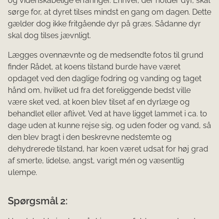
og videnskabelige erfaringer. Enhver, der holder dyr, skal
sørge for, at dyret tilses mindst en gang om dagen. Dette
gælder dog ikke fritgående dyr på græs. Sådanne dyr
skal dog tilses jævnligt.
Lægges ovennævnte og de medsendte fotos til grund
finder Rådet, at koens tilstand burde have været
opdaget ved den daglige fodring og vanding og taget
hånd om, hvilket ud fra det foreliggende bedst ville
være sket ved, at koen blev tilset af en dyrlæge og
behandlet eller aflivet. Ved at have ligget lammet i ca. to
dage uden at kunne rejse sig, og uden foder og vand, så
den blev bragt i den beskrevne nedstemte og
dehydrerede tilstand, har koen været udsat for høj grad
af smerte, lidelse, angst, varigt mén og væsentlig
ulempe.
Spørgsmål 2: