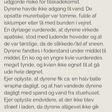
udgjorde risiko for tilskadekomst.
Dyrene havde ikke adgang til vand. De
opsatte murerbaljer var tomme, fulde af
isklumper eller lå med bunden i vejret.
En dyrlæge vurderede, at dyrene virkede
apatiske, stod med ludende hoveder og at
de var tørstige, da de slikkede/åd af sneen.
Dyrene fandtes i foderstand under middel til
middel. En ko og en yngre kvie vurderedes
meget tynde, og kvien ikke egnet til at gå
ude hele døgnet.
Ejer oplyste, at dyrene fik ca. en halv balle
wraphø dagligt, og at han vandede dyrene
dagligt med spand og vand fra stuehuset.
Ejer oplyste endvidere, at der ikke blev
strøet i laden, da dyrene alligevel ikke gik