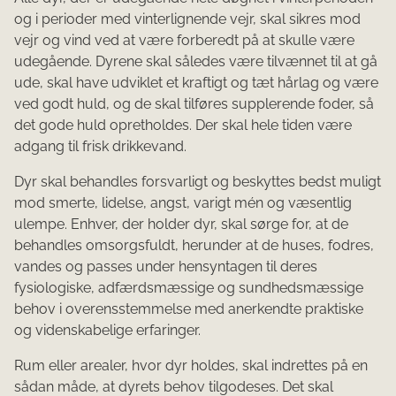
og i perioder med vinterlignende vejr, skal sikres mod
vejr og vind ved at være forberedt på at skulle være
udegående. Dyrene skal således være tilvænnet til at gå
ude, skal have udviklet et kraftigt og tæt hårlag og være
ved godt huld, og de skal tilføres supplerende foder, så
det gode huld opretholdes. Der skal hele tiden være
adgang til frisk drikkevand.
Dyr skal behandles forsvarligt og beskyttes bedst muligt
mod smerte, lidelse, angst, varigt mén og væsentlig
ulempe. Enhver, der holder dyr, skal sørge for, at de
behandles omsorgsfuldt, herunder at de huses, fodres,
vandes og passes under hensyntagen til deres
fysiologiske, adfærdsmæssige og sundhedsmæssige
behov i overensstemmelse med anerkendte praktiske
og videnskabelige erfaringer.
Rum eller arealer, hvor dyr holdes, skal indrettes på en
sådan måde, at dyrets behov tilgodeses. Det skal