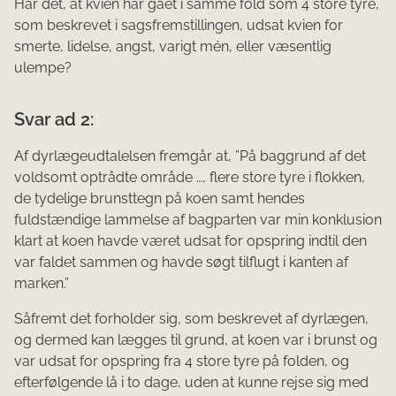
Har det, at kvien har gået i samme fold som 4 store tyre,
som beskrevet i sagsfremstillingen, udsat kvien for
smerte, lidelse, angst, varigt mén, eller væsentlig
ulempe?
Svar ad 2:
Af dyrlægeudtalelsen fremgår at, ”På baggrund af det
voldsomt optrådte område …, flere store tyre i flokken,
de tydelige brunsttegn på koen samt hendes
fuldstændige lammelse af bagparten var min konklusion
klart at koen havde været udsat for opspring indtil den
var faldet sammen og havde søgt tilflugt i kanten af
marken.”
Såfremt det forholder sig, som beskrevet af dyrlægen,
og dermed kan lægges til grund, at koen var i brunst og
var udsat for opspring fra 4 store tyre på folden, og
efterfølgende lå i to dage, uden at kunne rejse sig med