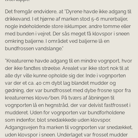
Det fremgår endvidere, at ”Dyrene havde ikke adgang til
drikkevand. I et hjørne af marken stod 5-6 murerbaljer,
nogle indeholdende store isklumper, andre tomme eller
med bunden i vejret. Der sås meget få klovspor i sneen
omkring baljerne. I området ved baljerne lå en
bundfrossen vandslange.”
”Kreaturerne havde adgang til en mindre vognport, hvor
der ikke fandtes strøelse. Arealet var ikke stort nok til at
alle dyr ville kunne opholde sig der. Inde i vognporten
var der et ca. 40 cm dybt lag blandet mudder og
gødning, der var bundfrosset med dybe frosne spor fra
kreaturernes klove/ben. På tværs af åbningen til
vognporten lå en hegnstråd, der var delvist fastfrosset i
mudderet. Uden for vognporten var bundforholdene
som indenfor, blot snedækkede uden klovspor.
Adgangsvejen fra marken til vognporten var snedækket,
uden klovspor i sneen. Underlaget var frosset mudder