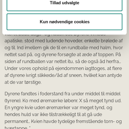
Tillad udvalgte
marken ved ejendommen stod i alt 13 kreaturer, heraf 5
tyre, alle af Hereford-lignende type. Marken var
snedækket og temperaturen – 9 til – 7 gr C., rimfrost.
Kun nødvendige cookies
Solen skinnede. De foregående 12-14 dage havde det
været både dags- og nattefrost. Dyrene virkede
apatiske, stod med ludende hoveder, enkelte brølede af
og til. Ind imellem gik de til en rundballe med halm, hvor
nettet sad på, og dyrene forsøgte at æde af toppen. På
siden af rundballen var nettet itu, så de også åd herfra…
Under vores ophold på ejendommen iagttoges, at flere
af dyrene ivrigt slikkede/åd af sneen, hvilket kan antyde
at de var tørstige.
Dyrene fandtes i foderstand fra under middel til middel
(tyrene). Ko med øremærke løbenr. X så meget tynd ud.
En yngre kvie uden øremærker var meget tynd, og
hendes huld var ikke tilstrækkeligt til at gå ude
permanent… Kvien havde tydelige fremstående torn- og
tværtappe. ”