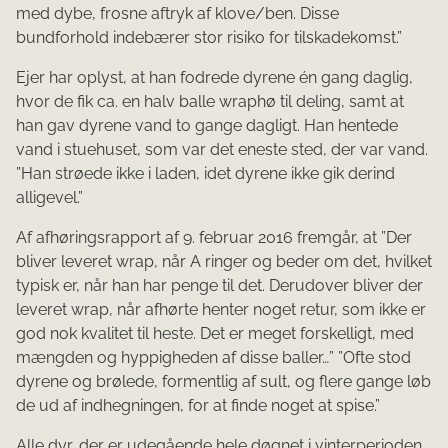
med dybe, frosne aftryk af klove/ben. Disse
bundforhold indebærer stor risiko for tilskadekomst.”
Ejer har oplyst, at han fodrede dyrene én gang daglig,
hvor de fik ca. en halv balle wraphø til deling, samt at
han gav dyrene vand to gange dagligt. Han hentede
vand i stuehuset, som var det eneste sted, der var vand.
”Han strøede ikke i laden, idet dyrene ikke gik derind
alligevel.”
Af afhøringsrapport af 9. februar 2016 fremgår, at ”Der
bliver leveret wrap, når A ringer og beder om det, hvilket
typisk er, når han har penge til det. Derudover bliver der
leveret wrap, når afhørte henter noget retur, som ikke er
god nok kvalitet til heste. Det er meget forskelligt, med
mængden og hyppigheden af disse baller…” ”Ofte stod
dyrene og brølede, formentlig af sult, og flere gange løb
de ud af indhegningen, for at finde noget at spise.”
Alle dyr, der er udegående hele døgnet i vinterperioden