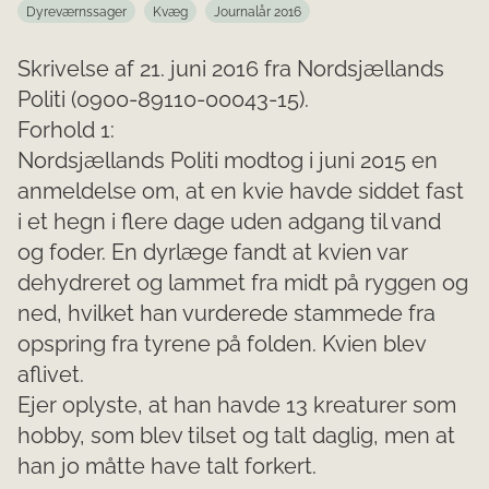
Dyreværnssager
Kvæg
Journalår 2016
Skrivelse af 21. juni 2016 fra Nordsjællands
Politi (0900-89110-00043-15).
Forhold 1:
Nordsjællands Politi modtog i juni 2015 en
anmeldelse om, at en kvie havde siddet fast
i et hegn i flere dage uden adgang til vand
og foder. En dyrlæge fandt at kvien var
dehydreret og lammet fra midt på ryggen og
ned, hvilket han vurderede stammede fra
opspring fra tyrene på folden. Kvien blev
aflivet.
Ejer oplyste, at han havde 13 kreaturer som
hobby, som blev tilset og talt daglig, men at
han jo måtte have talt forkert.