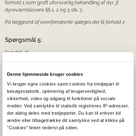
forhold 1 som groft uforsvarlig behandling af dyr, jf.
dyreværnslovens §§ 1, 2 og 3 stk. 3.
På baggrund af ovenfornævnte spørges der til forhold 2
Spørgsmål 5:
Kan det, at
tyrenes foderstand var under middel til middel
en ko med løbenr. X så meget tynd ud
Denne hjemmeside bruger cookies
en yngre kvie uden øremærke var meget tynd og
Vi bruger egne cookies samt cookies fra tredjepart til
hendes huld ikke var tilstrækkelig til at gå ude
besøgsstatistik, optimering af brugervenlighed,
permanent
sikkerhed, video og adgang til funktioner på sociale
medier. Ved samtykke til statistik registreres IP-adresser,
dyrene ikke havde adgang til drikkevand
der aldrig deles med tredjeparter. Du kan til enhver tid
at den mindre vognport som kreaturerne havde
ændre eller tilbagetrække dit samtykke ved at klikke på
adgang til ikke var stor nok til, at alle dyr kunne
”Cookies” linket nederst på siden.
opholde sig der samtidig