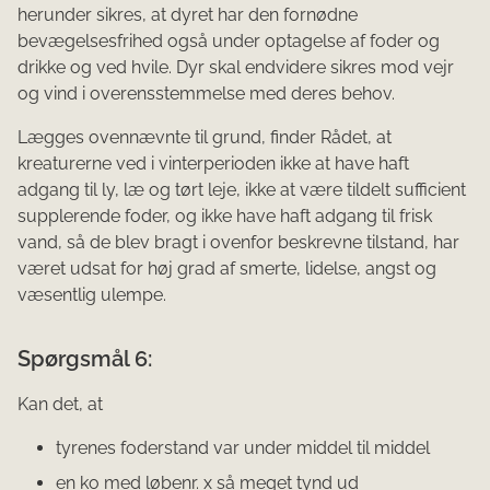
herunder sikres, at dyret har den fornødne
bevægelsesfrihed også under optagelse af foder og
drikke og ved hvile. Dyr skal endvidere sikres mod vejr
og vind i overensstemmelse med deres be­hov.
Lægges ovennævnte til grund, finder Rådet, at
kreaturerne ved i vinterperioden ikke at have haft
adgang til ly, læ og tørt leje, ikke at være tildelt sufficient
supplerende foder, og ikke have haft adgang til frisk
vand, så de blev bragt i ovenfor beskrevne tilstand, har
været udsat for høj grad af smerte, lidelse, angst og
væsentlig ulempe.
Spørgsmål 6:
Kan det, at
tyrenes foderstand var under middel til middel
en ko med løbenr. x så meget tynd ud