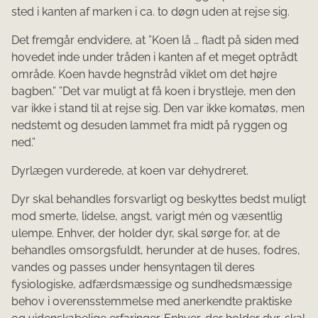
sted i kanten af marken i ca. to døgn uden at rejse sig.
Det fremgår endvidere, at ”Koen lå … fladt på siden med
hovedet inde under tråden i kanten af et meget optrådt
område. Koen havde hegnstråd viklet om det højre
bagben.” ”Det var muligt at få koen i brystleje, men den
var ikke i stand til at rejse sig. Den var ikke komatøs, men
nedstemt og desuden lammet fra midt på ryggen og
ned.”
Dyrlægen vurderede, at koen var dehydreret.
Dyr skal behandles forsvarligt og beskyttes bedst muligt
mod smerte, lidelse, angst, varigt mén og væsentlig
ulempe. Enhver, der holder dyr, skal sørge for, at de
behandles omsorgsfuldt, herunder at de huses, fodres,
vandes og passes under hensyntagen til deres
fysiologiske, adfærdsmæssige og sundhedsmæssige
behov i overensstemmelse med anerkendte praktiske