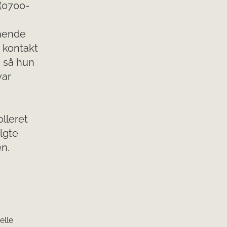
 (0700-
ående
 kontakt
 så hun
var
lleret
lgte
n.
elle