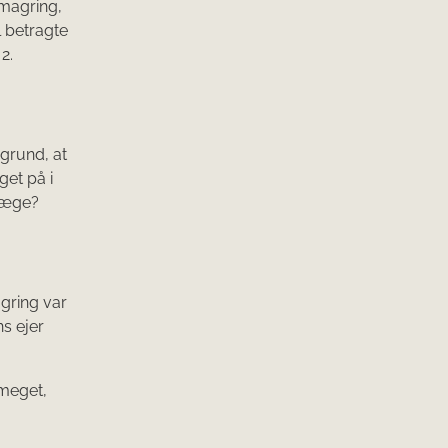
fmagring,
l betragte
2.
 grund, at
get på i
rlæge?
gring var
s ejer
 meget,