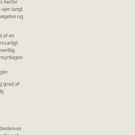
ds herfor
 ejer langt
rsøgelse og
t af en
svarligt
sentlig
ensyntagen
ger.
g grad af
ig
 beskrives