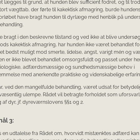
 lægges til grund, at hunden blev sufficient fodret, og til tro
tort vægttab, der førte til kakektisk afmagring, burde hundens
i forløbet have bragt hunden til dyrlæge med henblik på unde
ehandling.
ve bragt i den beskrevne tilstand og ved ikke at blive undersøg
ods kakektisk afmagring, har hunden ikke været behandlet for
et bedst muligt mod smerte, lidelse, angst, varigt mén og væ
en er ikke blevet behandlet omsorgsfuldt og passet under h
fysiologiske, adfærdsmæssige og sundhedsmæssige behov i
mmelse med anerkendte praktiske og videnskabelige erfarin
, ved den mangelfulde behandling, været udsat for betydeli
 væsentlig ulempe. Rådet vil betragte forholdet som uforsvarl
 af dyr, jf. dyreværnslovens §§1 og 2.
ål 3:
 en udtalelse fra Rådet om, hvorvidt mistænktes adfærd kan