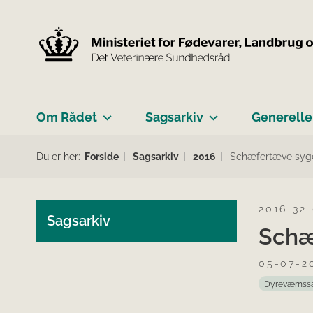
Om Rådet
Sagsarkiv
Generelle
Du er her:
Forside
Sagsarkiv
2016
Schæfertæve syge
2016-32
Sagsarkiv
Schæ
05-07-2
Dyreværnss