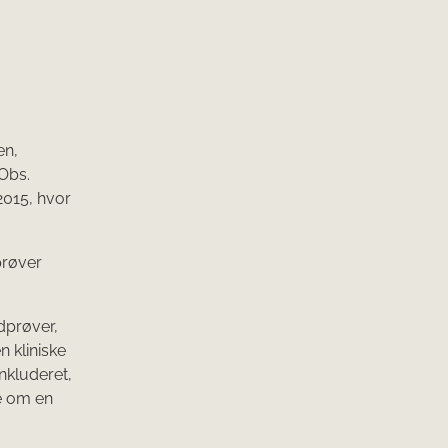
en,
Obs.
2015, hvor
prøver
dprøver,
 kliniske
nkluderet,
ke om en