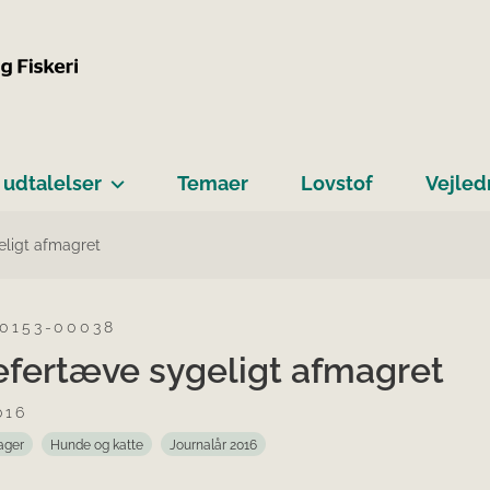
 udtalelser
Temaer
Lovstof
Vejled
ligt afmagret
-0153-00038
fertæve sygeligt afmagret
016
ager
Hunde og katte
Journalår 2016