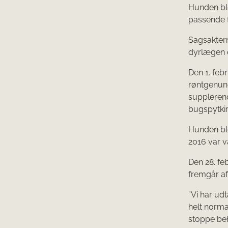
Hunden ble
passende f
Sagsaktern
dyrlægen d
Den 1. feb
røntgenun
suppleren
bugspytkir
Hunden ble
2016 var v
Den 28. fe
fremgår af
”Vi har u
helt norma
stoppe be