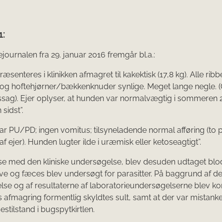
1:
journalen fra 29. januar 2016 fremgår bl.a.:
senteres i klinikken afmagret til kakektisk (17,8 kg). Alle ribb
og hoftehjørner/bækkenknuder synlige. Meget lange negle. (
ag). Ejer oplyser, at hunden var normalvægtig i sommeren 
sidst”.
r PU/PD; ingen vomitus; tilsyneladende normal afføring (to 
af ejer). Hunden lugter ilde i uræmisk eller ketoseagtigt”.
lse med den kliniske undersøgelse, blev desuden udtaget blo
ve og fæces blev undersøgt for parasitter. På baggrund af den
se og af resultaterne af laboratorieundersøgelserne blev ko
 afmagring formentlig skyldtes sult, samt at der var mistan
stilstand i bugspytkirtlen.