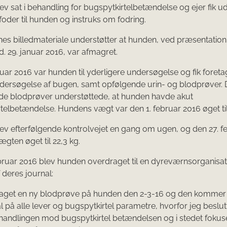
v sat i behandling for bugspytkirtelbetændelse og ejer fik u
oder til hunden og instruks om fodring.
es billedmateriale understøtter at hunden, ved præsentation
. 29. januar 2016, var afmagret.
ruar 2016 var hunden til yderligere undersøgelse og fik foreta
dersøgelse af bugen, samt opfølgende urin- og blodprøver. 
de blodprøver understøttede, at hunden havde akut
telbetændelse. Hundens vægt var den 1. februar 2016 øget til
v efterfølgende kontrolvejet en gang om ugen, og den 27. f
ægten øget til 22,3 kg.
bruar 2016 blev hunden overdraget til en dyreværnsorganisat
 deres journal:
dtaget en ny blodprøve på hunden den 2-3-16 og den kommer 
l på alle lever og bugspytkirtel parametre, hvorfor jeg beslut
handlingen mod bugspytkirtel betændelsen og i stedet fokus