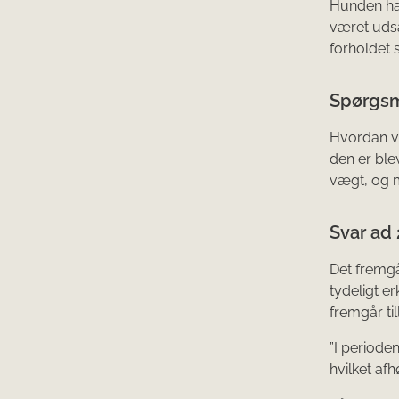
Hunden har
været udsa
forholdet 
Spørgsm
Hvordan vi
den er ble
vægt, og m
Svar ad 
Det fremgå
tydeligt e
fremgår til
”I periode
hvilket af