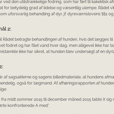
 ved den utilstrækkelige fodring, som har ført til kakektisk a
t for betydelig grad af lidelse og væsentlig ulempe. Rådet vi
som uforsvarlig behandling af dyr, jf. dyreværnslovens §§1 og 
ål 2:
l Rådet betragte behandlingen af hunden, hvis det lægges til
vet fodret og har fået vand hver dag, men alligevel ikke har ta
istænkte ikke har sikret, at hunden blev undersøgt af en dy
2:
r af sagsakterne og sagens billedmateriale, at hundens afma
rkendelig, også for lægmand. Af afhøringsrapporten af hunden
lige:
n fra midt sommer 2015 til december måned 2015 tabte X sig
hørte konfronterede A med”.