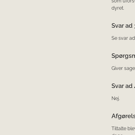
som uforsv
dyret.
Svar ad 
Se svar ad
Spørgsm
Giver sage
Svar ad 
Nej.
Afgørels
Tiltalte b