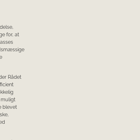
delse,
e for, at
passes
edsmæssige
e
der Rådet
icient
ækkelig
 muligt
e blevet
ske,
ed