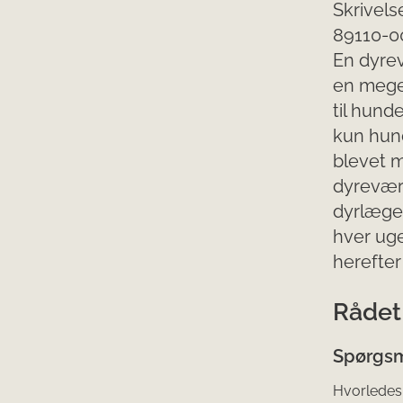
Skrivels
89110-0
En dyre
en mege
til hund
kun hund
blevet m
dyrevær
dyrlæge
hver uge
herefter
Rådet 
Spørgsm
Hvorledes 