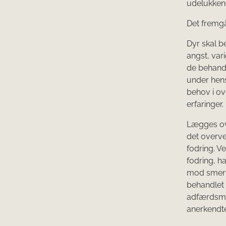
udelukkend
Det fremgå
Dyr skal b
angst, var
de behandl
under hen
behov i o
erfaringer.
Lægges ov
det overve
fodring. Ve
fodring, h
mod smerte
behandlet 
adfærdsm
anerkendte