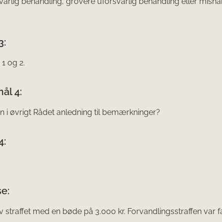
arlig behand­ling, grovere uforsvarlig behandling eller misha
3:
 1 og 2.
ål 4:
n i øvrigt Rådet anledning til bemærkninger?
4:
e:
lev straffet med en bøde på 3.000 kr. Forvandlingsstraffen var 