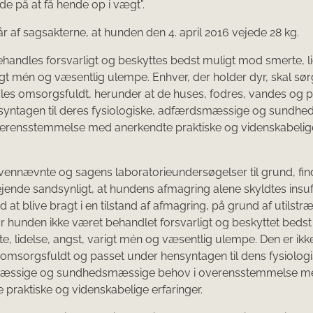
e på at få hende op i vægt”.
r af sagsakterne, at hunden den 4. april 2016 vejede 28 kg.
ehandles forsvarligt og beskyttes bedst muligt mod smerte, li
igt mén og væsentlig ulempe. Enhver, der holder dyr, skal sørg
es omsorgsfuldt, herunder at de huses, fodres, vandes og 
syntagen til deres fysiologiske, adfærdsmæssige og sundh
verensstemmelse med anerkendte praktiske og videnskabelig
ennævnte og sagens laboratorieundersøgelser til grund, fin
jende sandsynligt, at hundens afmagring alene skyldtes insuff
d at blive bragt i en tilstand af afmagring, på grund af utilstr
ar hunden ikke været behandlet forsvarligt og beskyttet bedst
, lidelse, angst, varigt mén og væsentlig ulempe. Den er ikk
omsorgsfuldt og passet under hensyntagen til dens fysiologi
æssige og sundhedsmæssige behov i overensstemmelse m
 praktiske og videnskabelige erfaringer.