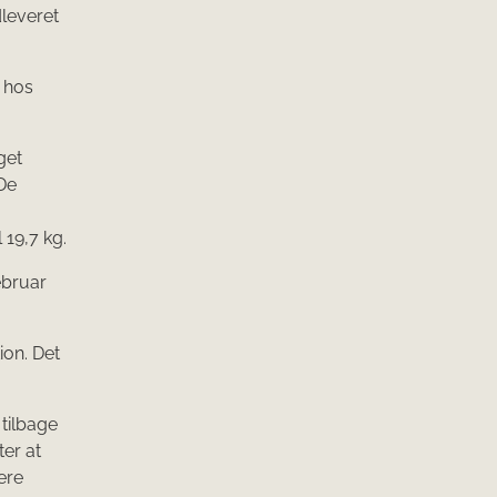
dleveret
 hos
get
De
 19,7 kg.
ebruar
ion. Det
tilbage
ter at
ere