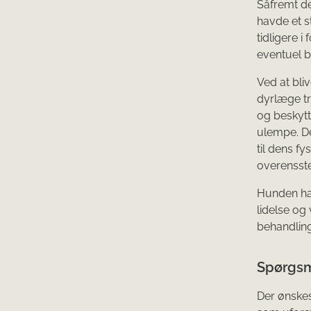
Såfremt det
havde et s
tidligere 
eventuel b
Ved at bli
dyrlæge tr
og beskytt
ulempe. D
til dens 
overensste
Hunden har
lidelse og
behandling
Spørgsm
Der ønskes