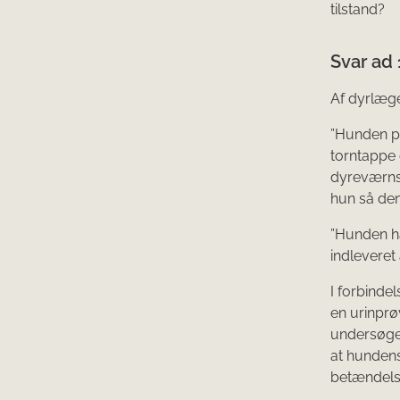
tilstand?
Svar ad 
Af dyrlæge
”Hunden præ
torntappe 
dyreværnss
hun så den 
”Hunden ha
indleveret 
I forbinde
en urinprø
undersøgel
at hundens
betændelse