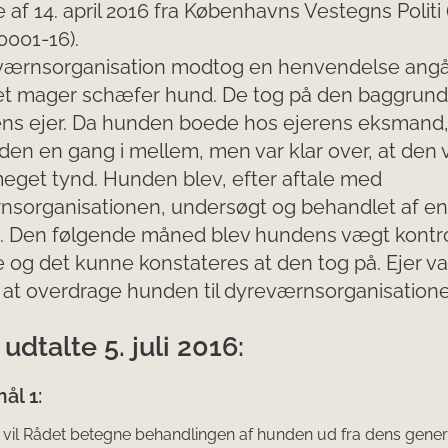
e af 14. april 2016 fra Københavns Vestegns Politi
0001-16).
værnsorganisation modtog en henvendelse ang
t mager schæfer hund. De tog på den baggrund
ens ejer. Da hunden boede hos ejerens eksmand,
en en gang i mellem, men var klar over, at den 
eget tynd. Hunden blev, efter aftale med
nsorganisationen, undersøgt og behandlet af en
. Den følgende måned blev hundens vægt kontro
 og det kunne konstateres at den tog på. Ejer va
 at overdrage hunden til dyreværnsorganisatione
udtalte 5. juli 2016:
ål 1:
vil Rådet betegne behandlingen af hunden ud fra dens gener