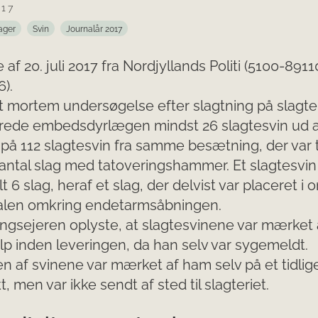
017
ager
Svin
Journalår 2017
 af 20. juli 2017 fra Nordjyllands Politi (5100-8911
).
 mortem undersøgelse efter slagtning på slagte
rede embedsdyrlægen mindst 26 slagtesvin ud a
på 112 slagtesvin fra samme besætning, der var ti
antal slag med tatoveringshammer. Et slagtesvin
 alt 6 slag, heraf et slag, der delvist var placeret i
alen omkring endetarmsåbningen.
gsejeren oplyste, at slagtesvinene var mærket 
 inden leveringen, da han selv var sygemeldt.
n af svinene var mærket af ham selv på et tidlig
, men var ikke sendt af sted til slagteriet.