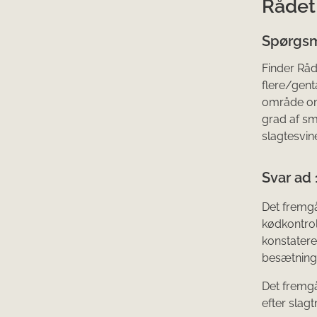
Rådet
Spørgsm
Finder Råd
flere/gen
område omk
grad af sm
slagtesvin
Svar ad 
Det fremgå
kødkontrol
konstatere
besætning,
Det fremgå
efter slag