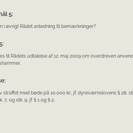
ål 5:
n i øvrigt Rådet anledning til bemærkninger?
5:
es til Rådets udtalelse af 12. maj 2009 om overdreven anvend
gshammer.
e:
ev straffet med bøde på 10.000 kr., jf. dyreværnslovens § 28, stk.
stk. 7, og stk. 9, jf. § 1 og § 2.