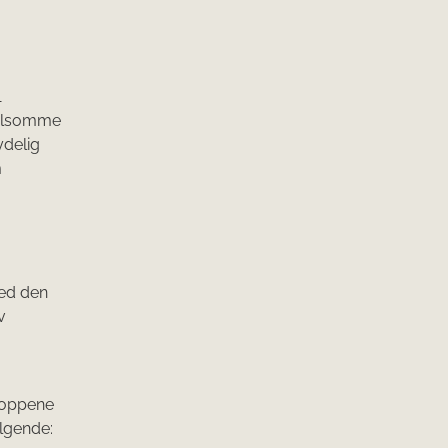
1
følsomme
ydelig
m
ved den
v
roppene
lgende: