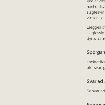
Ved at væ
henholdsvi
slagtesvin
væsentlig 
Lægges ove
slagtesvin 
dyreværnsl
Spørgsm
I bekræfte
uforsvarlig
Svar ad 
Se svar ad 
Spørgsm