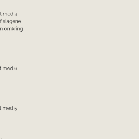
lt med 3
af slagene
en omkring
lt med 6
lt med 5