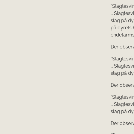
”Slagtesvin 
… Slagtesv
slag på dy
på dyrets 
ende­tarm
Der observ
”Slagtesvin 
… Slagtesv
slag på dy
Der observ
”Slagtesvin 
… Slagtesv
slag på dy
Der observ