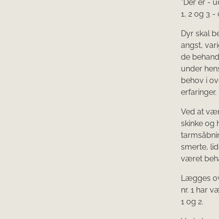
”Der er - 
1, 2 og 3 -
Dyr skal b
angst, var
de behandl
under hen
behov i o
erfaringer.
Ved at væ
skinke og 
tarmsåbnin
smerte, li
været beh
Lægges ove
nr. 1 har v
1 og 2.