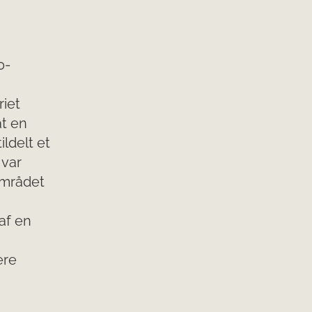
0-
riet
t en
ldelt et
 var
 området
af en
ere