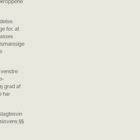
tekroppene
delse,
e for, at
passes
edsmæssige
e
 venstre
e­
øj grad af
e har
slagtesvin
nslovens §§