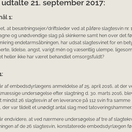
 udtalte 21. september 2017:
ål 1:
et, at besætningsejer/driftsleder ved at påføre slagtesvin nr. 
tagne og unød­vendige slag på skinkerne samt hen over det 
ring endetarmsåbningen, har udsat slagtesvinet for en bet
erte, lidelse, angst, varigt mén og væsentlig ulempe, ligeso
et heller ikke har været behandlet omsorgsfuldt?
1:
r af embedsdyrlægens anmeldelse af 25. april 2016, at der 
mæssige undersøgelse efter slagtning d. 30. marts 2016, ble
t mindst 26 slagtesvin af en leverance på 112 svin fra samme
 der var tildelt et unødigt antal slag med tatoveringshammer.
r endvidere, at ved nærmere undersøgelse af tre af slagtek
tningen af de 26 slagtesvin, konstaterede embedsdyrlægen fø