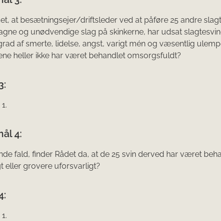
et, at besætningsejer/driftsleder ved at påføre 25 andre slag
agne og unødvendige slag på skinkerne, har udsat slagtesvin
grad af smerte, lidelse, angst, varigt mén og væsentlig ulem
ene heller ikke har været behandlet om­sorgsfuldt?
3:
1.
ål 4:
nde fald, finder Rådet da, at de 25 svin derved har været beh
t eller gro­vere uforsvarligt?
4:
1.