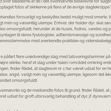
ud over billederne af de i det ovennævnte beskrevne for slag
 optaget fotos af skinkerne på flere af de øvrige slagtekroppe.”
ehandles forsvarligt og beskyttes bedst muligt mod smerte, li
igt mén og væsentlig ulempe. Enhver, der holder dyr, skal sørg
es omsorgsfuldt, herunder at de huses, fodres, vandes og 
syntagen til deres fysiologiske, adfærdsmæssige og sundh
verensstemmelse med anerkendte praktiske og videnskabelig
re påført flere unødvendige slag med tatoveringshammer på
højre skinke, heraf et slag under halen i området omkring end
gen, finder Rådet, at slagtesvin nr. 1 har været udsat for en h
delse, angst, varigt mén og væsentlig ulempe, ligesom det ikk
andlet omsorgsfuldt.
nnævnte og de medsendte fotos til grund, finder Rådet, at 
æret udsat for groft uforsvarlig behandling af dyr, jf. dyrevær