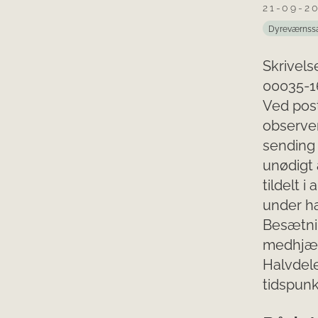
21-09-2
Dyreværnss
Skrivelse
00035-16
Ved post
observe
sending 
unødigt 
tildelt i
under h
Besætnin
medhjælp
Halvdele
tidspunkt