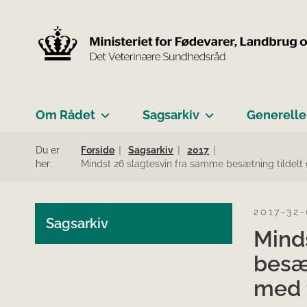
Om Rådet
Sagsarkiv
Generelle
Du er
Forside
Sagsarkiv
2017
her:
Mindst 26 slagtesvin fra samme besætning tildelt
2017-32
Sagsarkiv
Mind
besæt
med 