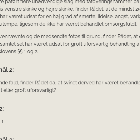
re påført flere unødvendige slag med tatoveringshammer på
s venstre skinke og højre skinke, finder Rådet, at de mindst 2
 har været udsat for en høj grad af smerte, lidelse, angst, var
ulempe, ligesom de ikke har været behandlet omsorgsfuldt.
nnævnte og de medsendte fotos til grund, finder Rådet, at 
samlet set har været udsat for groft uforsvarlig behandling af d
ovens §§ 1 og 2.
ål 2:
nde fald, finder Rådet da, at svinet derved har været behandl
t eller groft uforsvarligt?
2:
1.
ål 3: