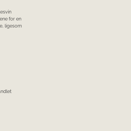
tesvin
ene for en
pe, ligesom
andlet