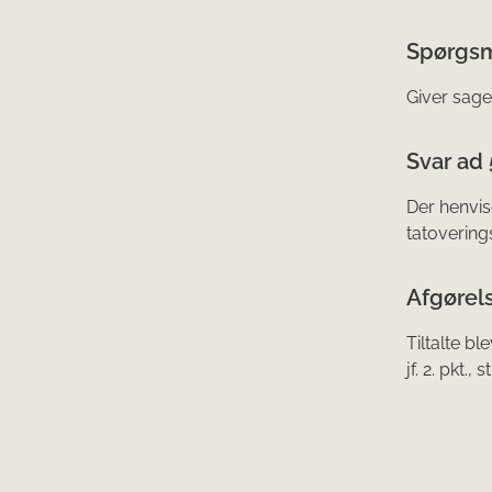
Spørgsm
Giver sage
Svar ad 
Der henvis
tatoverin
Afgørels
Tiltalte bl
jf. 2. pkt., 