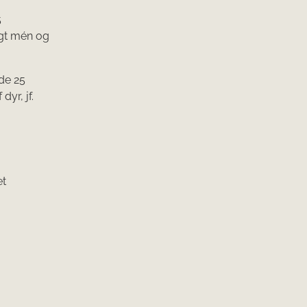
5
igt mén og
de 25
yr, jf.
et