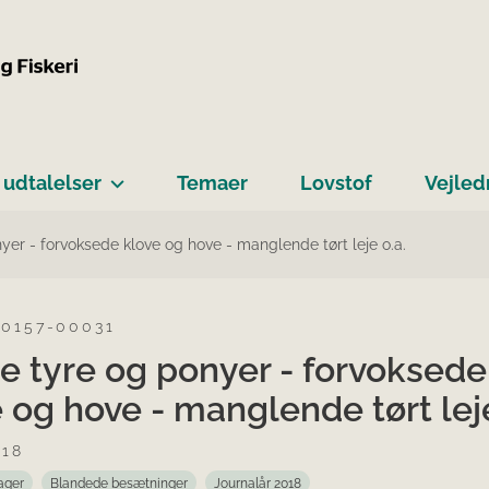
 udtalelser
Temaer
Lovstof
Vejled
er - forvoksede klove og hove - manglende tørt leje o.a.
-0157-00031
e tyre og ponyer - forvoksede
 og hove - manglende tørt leje
018
ager
Blandede besætninger
Journalår 2018