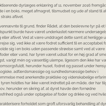
ktiserende dyrlæges erklæring af 11. november 2016 fremgår,
de i en boks, meget afmagret, tilsmudset og ude af stand til at 
straks aflivet.
nnævnte til grund, finder Rådet, at den beskrevne tyr på et 
tidspunkt burde have været underkastet nærmere undersøgel
 eller aflivet. Ved at være unddraget dette samt at henligge 
t rejse sig, ved ikke at være fodret sufficient til en acceptabel 
olde sig i en boks uden passende strøelse samt ved at være
 foder eller vand, har tyren været udsat for en høj grad af sme
ngst, varigt mén og væsentlig ulempe, ligesom den ikke har v
omsorgsfuldt, herunder huset, fodret og passet under hensyn
ologiske, adfærdsmæssige og sundhedsmæssige behov i
mmelse med anerkendte praktiske og videnskabelige erfarin
 tyren holdtes har ikke været indrettet på en måde, der har ti
ov, herunder en sikring af, at dyret havde den fornødne
frihed også under optagelse af foder og drikke og ved hvile
arakterisere forholdet som groft uforsvarlig behandling af dyr, 