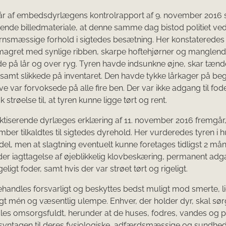
år af embedsdyrlægens kontrolrapport af 9. november 2016 
ende billedmateriale, at denne samme dag bistod politiet ve
nsmæssige forhold i sigtedes besætning. Her konstateredes e
magret med synlige ribben, skarpe hoftehjørner og manglen
e på lår og over ryg. Tyren havde indsunkne øjne, skar tæn
 samt slikkede på inventaret. Den havde tykke lårkager på beg
ve var forvoksede på alle fire ben. Der var ikke adgang til fod
k strøelse til, at tyren kunne ligge tørt og rent.
ktiserende dyrlæges erklæring af 11. november 2016 fremgår
ember tilkaldtes til sigtedes dyrehold. Her vurderedes tyren i 
el, men at slagtning eventuelt kunne foretages tidligst 2 må
er iagttagelse af øjeblikkelig klovbeskæring, permanent adga
eligt foder, samt hvis der var strøet tørt og rigeligt.
ehandles forsvarligt og beskyttes bedst muligt mod smerte, li
igt mén og væsentlig ulempe. Enhver, der holder dyr, skal sørg
es omsorgsfuldt, herunder at de huses, fodres, vandes og 
syntagen til deres fysiologiske, adfærdsmæssige og sundh