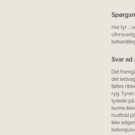
Spørgsm
Har tyr … 
uforsvarli
behandling
Svar ad 
Det fremg
det ledsag
føltes rib
ryg. Tyren
tydede på, 
kunne ikke
hudfold p
ikke adgang
betongulve