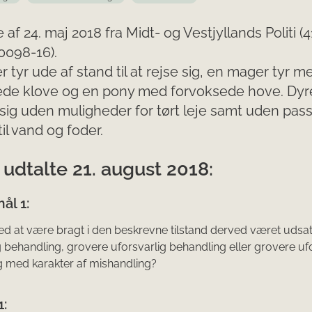
e af 24. maj 2018 fra Midt- og Vestjyllands Politi (
0098-16).
 tyr ude af stand til at rejse sig, en mager tyr m
ede klove og en pony med forvoksede hove. Dy
sig uden muligheder for tørt leje samt uden pa
il vand og foder.
udtalte 21. august 2018:
ål 1:
ved at være bragt i den beskrevne tilstand derved været udsat
g behandling, grovere uforsvarlig behandling eller grovere uf
 med karakter af mishandling?
1: