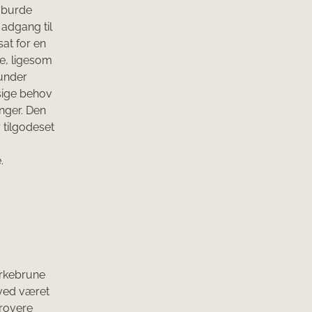
t burde
adgang til
sat for en
pe, ligesom
 under
sige behov
nger. Den
 tilgodeset
.
ørkebrune
rved været
grovere