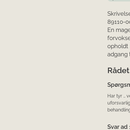
Skrivels
89110-0
En mager
forvoks
opholdt 
adgang t
Rådet 
Spørgsm
Har tyr … 
uforsvarli
behandling
Svar ad 