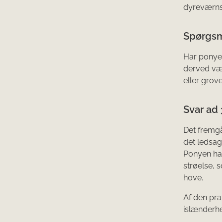
dyreværnslo
Spørgsm
Har ponye
derved vær
eller grov
Svar ad 
Det fremg
det ledsag
Ponyen hav
strøelse, 
hove.
Af den pra
islænderh