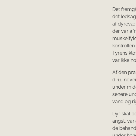
Det fremg
det ledsag
af dyrevær
der var af
muskelfyld
kontrollen
Tyrens klo
var ikke no
Af den pra
d. 11. nov
under midd
senere und
vand og rig
Dyr skal b
angst, var
de behandl
under hen