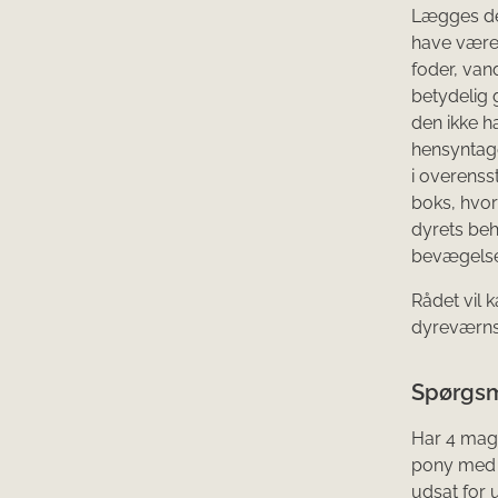
Lægges det
have være
foder, van
betydelig 
den ikke h
hensyntag
i overenss
boks, hvor
dyrets beh
bevægelses
Rådet vil k
dyreværnslo
Spørgsm
Har 4 mag
pony med i
udsat for 