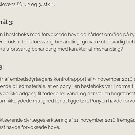
vens §§ 1, 2 og 3, stk. 1.
ål 3:
n i hesteboks med forvoksede hove og hårløst område på r
et udsat for uforsvarlig behandling, grovere uforsvarlig be
ere uforsvarlig behandling med karakter af mishandling?
3:
år af embedsdyrlægens kontrolrapport af 9. november 2016 
ende billedmateriale, at en pony i en hesteboks var i normalt 
de ikke adgang til foder eller vand, og der var en begræn
som ikke ydede mulighed for at ligge tørt. Ponyen havde forv
ktiserende dyrlæges erklæring af 11. november 2016 fremgår,
est havde forvoksede hove.