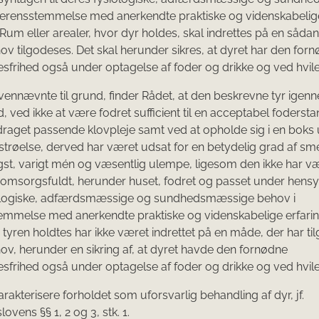
verensstemmelse med anerkendte praktiske og videnskabelig
. Rum eller arealer, hvor dyr holdes, skal indrettes på en såda
ov tilgodeses. Det skal herunder sikres, at dyret har den for
frihed også under optagelse af foder og drikke og ved hvile
nnævnte til grund, finder Rådet, at den beskrevne tyr igen
, ved ikke at være fodret sufficient til en acceptabel fodersta
aget passende klovpleje samt ved at opholde sig i en boks
trøelse, derved har været udsat for en betydelig grad af sme
ngst, varigt mén og væsentlig ulempe, ligesom den ikke har v
omsorgsfuldt, herunder huset, fodret og passet under hensyn
ologiske, adfærdsmæssige og sundhedsmæssige behov i
mmelse med anerkendte praktiske og videnskabelige erfarin
 tyren holdtes har ikke været indrettet på en måde, der har ti
ov, herunder en sikring af, at dyret havde den fornødne
frihed også under optagelse af foder og drikke og ved hvile
arakterisere forholdet som uforsvarlig behandling af dyr, jf.
vens §§ 1, 2 og 3, stk. 1.