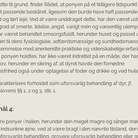
te til grund, finder Rådet, at ponyen på et tidligere tidspunk
t passende beskåret, ligesom den burde have haft passende 
d og tørt leje. Ved at være unddraget dette, har den været ud
grad af smerte, lidelse, angst, varigt mén og væsentlig ulem
ar været behandlet omsorgsfuldt, herunder huset og passet
en til dens fysiologiske, adfærdsmæssige og sundhedsmæs
temmelse med anerkendte praktiske og videnskabelige erfari
 ponyen holdtes, har ikke været indrettet på en måde, der har
ov, herunder en sikring af, at dyret havde den fornødne
frihed også under optagelse af foder og drikke og ved hvile
arakterisere forholdet som uforsvarlig behandling af dyr, jf.
vens §§ 1, 2 og 3, stk. 1.
ål 4:
re ponyer i hallen, herunder den meget magre og slinger m
ndsunkne øjne, ved at være bragt i den nævnte tilstand, de
uforsvarlig behandling, grovere uforsvarlig behandling eller 