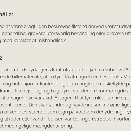
ål 2:
ved at være bragt i den beskrevne tilstand derved været udsat
g behandling, grovere uforsvarlig behandling eller grovere uf
 med karakter af mishandling?
2:
år af embedsdyrlægens kontrolrapport af 9. november 2016 
ende billemateriale, at en tyr … lå afmagret i en hesteboks. Ve
ben og hoftehjørner kantede, og der manglede muskelfylde på
 kunne ikke rejse sig, og bag dyret var der en stor mængde af
at årsagen ikke var akut. Årsagen, til at tyren ikke kunne rejse
 identificeres. Den skar tænder og havde indsunkne øjne, lig
å nakken blev stående som tegn på voldsom dehydrering. Ty
 til foder eller vand. I boksen var der ingen strøelse, hvorfor
t med rigelige mængder afføring.