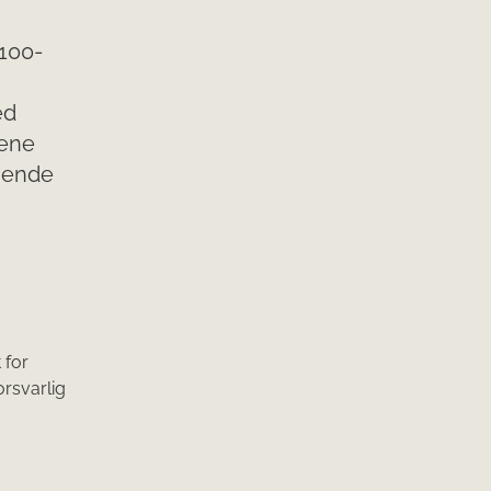
4100-
ed
rene
ssende
 for
orsvarlig