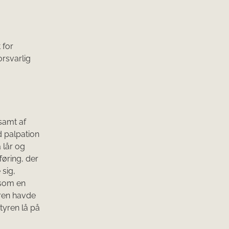
 for
orsvarlig
samt af
d palpation
 lår og
føring, der
 sig,
esom en
ren havde
 tyren lå på