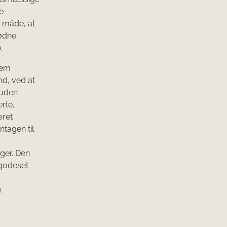
e
n måde, at
nødne
.
nem
nd, ved at
 uden
rte,
æret
tagen til
ger. Den
lgodeset
.