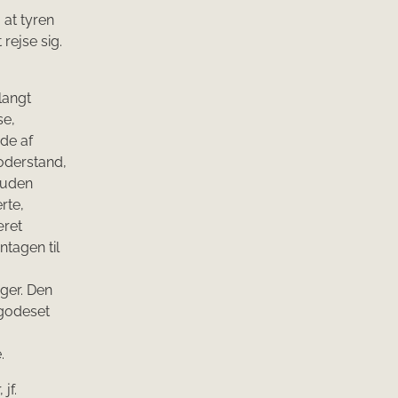
 at tyren
rejse sig.
langt
se,
ude af
foderstand,
 uden
rte,
æret
tagen til
ger. Den
lgodeset
.
jf.