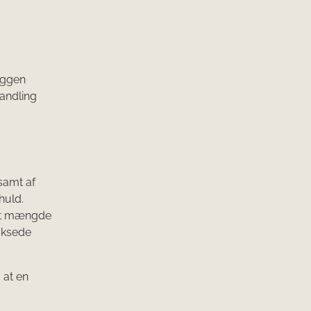
yggen
handling
samt af
huld.
set mængde
oksede
 at en