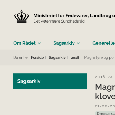
Om Rådet
Sagsarkiv
Generelle
Du er her:
Forside
Sagsarkiv
2018
Magre tyre og pony
2018-24
Sagsarkiv
Magr
klove
21-08-2
Dyreværnss