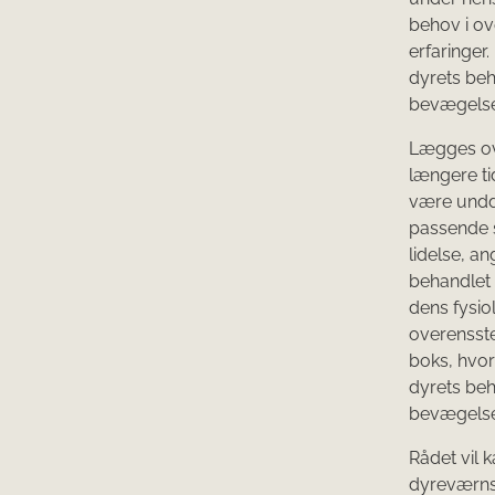
behov i o
erfaringer
dyrets beh
bevægelses
Lægges ove
længere tid
være unddr
passende s
lidelse, a
behandlet 
dens fysi
overensste
boks, hvor
dyrets beh
bevægelses
Rådet vil k
dyreværnslo