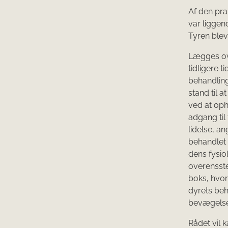
Af den pra
var liggen
Tyren blev 
Lægges ove
tidligere 
behandling
stand til a
ved at oph
adgang til
lidelse, a
behandlet 
dens fysi
overensste
boks, hvor
dyrets beh
bevægelses
Rådet vil k