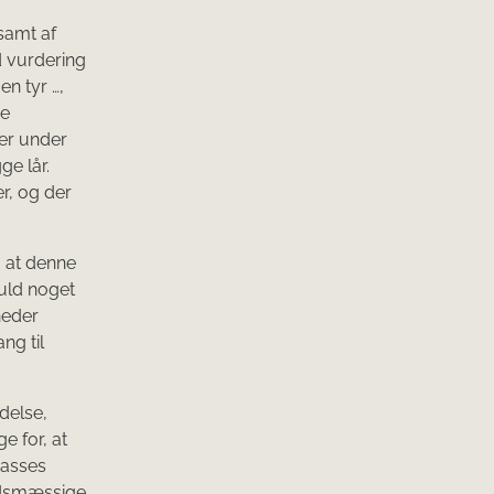
samt af
d vurdering
n tyr …,
de
der under
ge lår.
er, og der
, at denne
huld noget
neder
ng til
delse,
e for, at
passes
edsmæssige