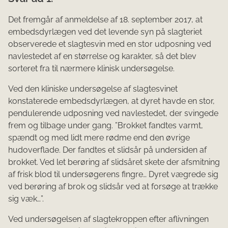
Det fremgår af anmeldelse af 18. september 2017, at
embedsdyrlægen ved det levende syn på slagteriet
observerede et slagtesvin med en stor udposning ved
navlestedet af en størrelse og karakter, så det blev
sorteret fra til nærmere klinisk undersøgelse.
Ved den kliniske undersøgelse af slagtesvinet
konstaterede embedsdyrlægen, at dyret havde en stor,
pendulerende udposning ved navlestedet, der svingede
frem og tilbage under gang. ”Brokket fandtes varmt,
spændt og med lidt mere rødme end den øvrige
hudoverflade. Der fandtes et slidsår på undersiden af
brokket. Ved let berøring af slidsåret skete der afsmitning
af frisk blod til undersøgerens fingre… Dyret vægrede sig
ved berøring af brok og slidsår ved at forsøge at trække
sig væk…”.
Ved undersøgelsen af slagtekroppen efter aflivningen