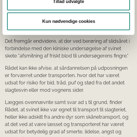
Tillad udvalgte
men sammen med et svin med lyskebrok. Ved
ankomsten til slagteriet fremstod svinet med en stor
Kun nødvendige cookies
udposning ved navlestedet med sårdannelse.
Udposningen pendulerede fra side til side ved gang.
Det fremgår endvidere, at der ved berøring af slidsåret i
forbindelse med den kliniske undersøgelse af svinet
skete ”afsmitning af friskt blod til undersøgerens fingre.”
Rådet kan ikke afvise, at sårdannelsen på udposningen
er forværret under transporten, hvor det har været
udsat for risiko for bid, tråd, puf og stød fra det andet
slagtesvin eller mod vognens sider.
Lægges ovennævnte samt svar ad 1 til grund, finder
Rådet, at svinet ikke var egnet til transport til slagteriet,
heller ikke adskilt fra andre dyr som skånetransport, og
at det ved at være læsset og transporteret har været
udsat for betydelig grad af smerte, lidelse, angst og