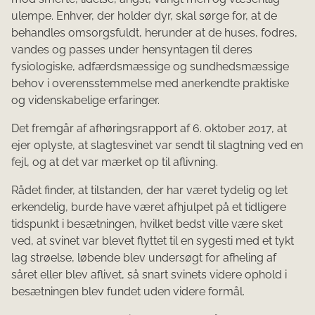
ulempe. Enhver, der holder dyr, skal sørge for, at de
behandles omsorgsfuldt, herunder at de huses, fodres,
vandes og passes under hensyntagen til deres
fysiologiske, adfærdsmæssige og sundhedsmæssige
behov i overensstemmelse med anerkendte praktiske
og videnskabelige erfaringer.
Det fremgår af afhøringsrapport af 6. oktober 2017, at
ejer oplyste, at slagtesvinet var sendt til slagtning ved en
fejl, og at det var mærket op til aflivning.
Rådet finder, at tilstanden, der har været tydelig og let
erkendelig, burde have været afhjulpet på et tidligere
tidspunkt i besætningen, hvilket bedst ville være sket
ved, at svinet var blevet flyttet til en sygesti med et tykt
lag strøelse, løbende blev undersøgt for afheling af
såret eller blev aflivet, så snart svinets videre ophold i
besætningen blev fundet uden videre formål.