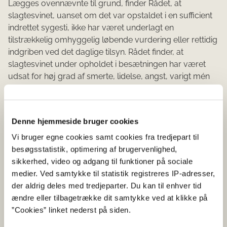
Lægges ovennævnte til grund, finder Rådet, at
slagtesvinet, uanset om det var opstaldet i en sufficient
indrettet sygesti, ikke har været underlagt en
tilstrækkelig omhyggelig løbende vurdering eller rettidig
indgriben ved det daglige tilsyn. Rådet finder, at
slagtesvinet under opholdet i besætningen har været
udsat for høj grad af smerte, lidelse, angst, varigt mén
og væsentlig ulempe, ligesom det ikke har været
behandlet omsorgsfuldt under hensyntagen til dets
behov.
Denne hjemmeside bruger cookies
Svinet har herved været udsat for groft uforsvarlig
Vi bruger egne cookies samt cookies fra tredjepart til
behandling af dyr, jf. dyreværnslovens §§ 1 og 2.
besøgsstatistik, optimering af brugervenlighed,
sikkerhed, video og adgang til funktioner på sociale
Spørgsmål 2:
medier. Ved samtykke til statistik registreres IP-adresser,
der aldrig deles med tredjeparter. Du kan til enhver tid
I bekræftende fald, finder rådet da, at svinet derved har
ændre eller tilbagetrække dit samtykke ved at klikke på
været behandlet uforsvarligt eller grovere uforsvarligt?
”Cookies” linket nederst på siden.