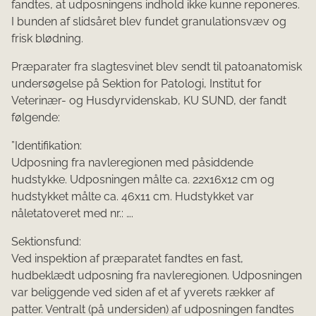
fandtes, at udposningens indhold ikke kunne reponeres.
I bunden af slidsåret blev fundet granulationsvæv og
frisk blødning.
Præparater fra slagtesvinet blev sendt til patoanatomisk
undersøgelse på Sektion for Patologi, Institut for
Veterinær- og Husdyrvidenskab, KU SUND, der fandt
følgende:
”Identifikation:
Udposning fra navleregionen med påsiddende
hudstykke. Udposningen målte ca. 22x16x12 cm og
hudstykket målte ca. 46x11 cm. Hudstykket var
nåletatoveret med nr.: ….
Sektionsfund:
Ved inspektion af præparatet fandtes en fast,
hudbeklædt udposning fra navleregionen. Udposningen
var beliggende ved siden af et af yverets rækker af
patter. Ventralt (på undersiden) af udposningen fandtes