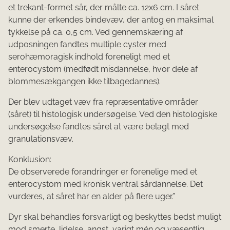
et trekant-formet sår, der målte ca. 12x6 cm. I såret
kunne der erkendes bindevæv, der antog en maksimal
tykkelse på ca. 0,5 cm. Ved gennemskæring af
udposningen fandtes multiple cyster med
serohæmoragisk indhold foreneligt med et
enterocystom (medfødt misdannelse, hvor dele af
blommesækgangen ikke tilbagedannes).
Der blev udtaget væv fra repræsentative områder
(såret) til histologisk undersøgelse. Ved den histologiske
undersøgelse fandtes såret at være belagt med
granulationsvæv.
Konklusion:
De observerede forandringer er forenelige med et
enterocystom med kronisk ventral sårdannelse. Det
vurderes, at såret har en alder på flere uger.”
Dyr skal behandles forsvarligt og beskyttes bedst muligt
mod smerte, lidelse, angst, varigt mén og væsentlig