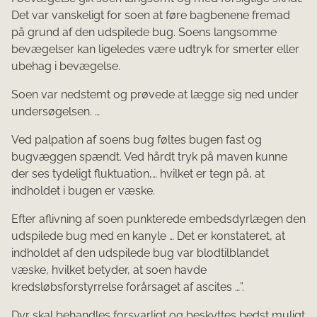
Det var vanskeligt for soen at føre bagbenene fremad
på grund af den udspilede bug. Soens langsomme
bevægelser kan ligeledes være udtryk for smerter eller
ubehag i bevægelse.
Soen var nedstemt og prøvede at lægge sig ned under
undersøgelsen. …
Ved palpation af soens bug føltes bugen fast og
bugvæggen spændt. Ved hårdt tryk på maven kunne
der ses tydeligt fluktuation,… hvilket er tegn på, at
indholdet i bugen er væske.
Efter aflivning af soen punkterede embedsdyrlægen den
udspilede bug med en kanyle … Det er konstateret, at
indholdet af den udspilede bug var blodtilblandet
væske, hvilket betyder, at soen havde
kredsløbsforstyrrelse forårsaget af ascites …”.
Dyr skal behandles forsvarligt og beskyttes bedst muligt