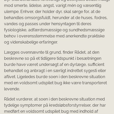
mod smerte, lidelse, angst, varigt mén og væsentlig
ulempe. Enhver, der holder dyr, skal sørge for, at de
behandles omsorgsfuldt, herunder at de huses, fodres,
vandes og passes under hensyntagen til deres
fysiologiske, adfærdsmæssige og sundhedsmæssige
behov i overensstemmelse med anerkendte praktiske
og videnskabelige erfaringer.
Lægges ovennævnte til grund, finder Rådet, at den
beskrevne so på et tidligere tidspunkt i besætningen
burde have været undersøgt af en dyrlæge, sufficient
behandlet og anbragt i en særligt indrettet sygesti eller
aflivet. Ligeledes burde soen i den beskrevne situation
med en voldsomt udspilet bug ikke være transporteret
levende.
Rådet vurderer, at soen i den beskrevne situation med
tydelige symptomer på kredsløbsforstyrrelser, der har
medført en voldsomt udspilet bug med indhold af