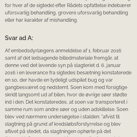
for hver af de sigtede) efter Rådets opfattelse indebærer
uforsvarlig behandling, grovere uforsvarlig behandling
eller har karakter af mishandling.
Svar ad A:
Af embedsdyrlægens anmeldelse af 1. februar 2016
samt af det ledsagende billedmateriale fremgår, at
denne ved det levende syn på slagteriet d. 6. januar
2016 i en leverance fra sigtedes besætning konstaterede
en so, der havde en tydeligt udspilet bug og var
gangbesværet og nedstemt. Soen kom med forsigtige
skridt langsomt ud af bilen, hvor de øvrige søer stødte
ind i den. Det konstateredes, at soen var transporteret i
samme rum som andre søer og uden adskillelse. Soen
blev ved nærmere undersøgelse i stalden: ”afvist til
slagtning på grund af kredsløbsforstyrrelse og blev
aflivet på stedet, da slagtningen ophørte på det