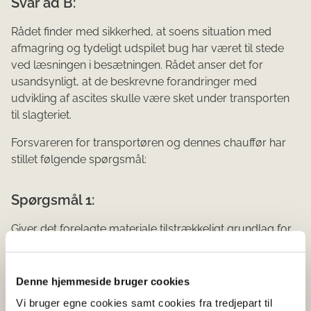
Svar ad B:
Rådet finder med sikkerhed, at soens situation med
afmagring og tydeligt udspilet bug har været til stede
ved læsningen i besætningen. Rådet anser det for
usandsynligt, at de beskrevne forandringer med
udvikling af ascites skulle være sket under transporten
til slagteriet.
Forsvareren for transportøren og dennes chauffør har
stillet følgende spørgsmål:
Spørgsmål 1:
Giver det forelagte materiale tilstrækkeligt grundlag for
Det Veterinære Sundhedsråd for en udtalelse i sagen, jf.
bekendtgørelse nr. 1712 af 15.12.2015 om forelæggelse af
veterinærfaglige spørgsmål for Det veterinære
Denne hjemmeside bruger cookies
Sundhedsråd § 3, når der henses til:
Vi bruger egne cookies samt cookies fra tredjepart til