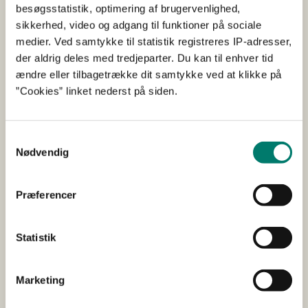
besøgsstatistik, optimering af brugervenlighed,
at der ikke er gemt dele af dyret nedfrosset med
sikkerhed, video og adgang til funktioner på sociale
henblik på patoanatomisk undersøgelse,
medier. Ved samtykke til statistik registreres IP-adresser,
at det angives af embedsdyrlægen, at der ikke er
der aldrig deles med tredjeparter. Du kan til enhver tid
præcise patologiske fund,
ændre eller tilbagetrække dit samtykke ved at klikke på
at der ikke er sket nogen vejning af væsken i
”Cookies” linket nederst på siden.
bughulen,
at de ikke er foretaget nogen nærmere analyse af
Samtykkevalg
væsken i bugen og
Nødvendig
at der ikke er taget temperatur på soen.
Præferencer
Svar ad 1:
Rådet finder jf. § 3 i bekendtgørelse nr. 1712 af 15.
Statistik
december 2015 om forelæggelse af veterinærfaglige
spørgsmål for Det veterinære Sundhedsråd, det muligt
Marketing
at udtale sig på baggrund af følgende dyrlægefaglige
beskrivelser som tilstrækkeligt grundlag: