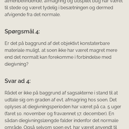
almenbefindende, afmagring og udspilet bug har været
til stede og været tydelig i besætningen og dermed
afvigende fra det normale.
Spørgsmål 4:
Er det på baggrund af det objektivt konstaterbare
materiale muligt, at soen ikke har været magret mere
end det normalt kan forekomme i forbindelse med
diegivning?
Svar ad 4:
Rådet er ikke på baggrund af sagsakterne i stand til at
udtale sig om graden af evt. afmagring hos soen. Det
oplyses at diegivningsperioden har været på ca. 5 uger
(faret 10. november og fravænnet 17. december). En
sådan diegivningslængde falder indenfor det normale
område. Også selvom soen evt. har været anvendt til