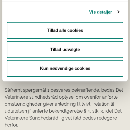
Den kliniske beskrivelse af soen, herunder at soen
Vis detaljer
er mager, har udspillet bug, krummet ryg og
besværet gang, Beskrivelsen af tilstedeværelse af
af blodtilblandet væske i bughulen.
Tillad alle cookies
Den kliniske beskrivelse af et fluktuerende indhold i
bughulen.
Tillad udvalgte
Den kliniske beskrivelse af en lav smertetærskel ved
berøring af bugvæg.
Kun nødvendige cookies
Spørgsmål 2:
Såfremt spørgsmål 1 besvares bekræftende, bedes Det
Veterinære sundhedsråd oplyse, om ovenfor anførte
omstændigheder giver anledning til tvivl i relation til
udtalelsen jf. anførte bekendtgørelse § 4, stk. 3, idet Det
Veterinære Sundhedsråd i givet fald bedes redegøre
herfor.