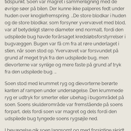
tidspunkt. Soen var magret i sammenligning med de
øvrige søer på bilen. Der kunne ikke palperes fedt under
huden over knoglefremspring. …De store blodkar i huden
og de store blodkar, som forsyner yvervævet med blod,
var af betydeligt større diameter end normalt, fordi den
udspilede bug havde forårsaget kredsløbsforstyrrelser i
bugvæggen. Bugen var få cm fra at røre underlaget i
stien, når soen stod op. Yvervævet var forsvundet på
grund af meget tryk fra den udspilede bug, men
dievorterne var synlige og mere faste på grund af tryk
fra den udspilede bug. …
Soen stod med krummet ryg og dievorterne berørte
kanten af rampen under undersøgelse. Den krummede
ryg er udtryk for smerter eller ubehag i bugområdet på
soen. Soens skulderområde var fremstående på soens
forpart, dels fordi soen var magret og dels fordi den
udspilede bug tyngede soens rygsøjle ned.
I bevægelse gik soen langsomt og med forsigtige skridt.