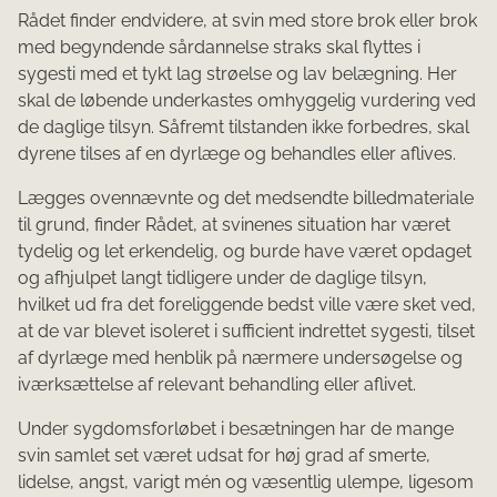
Rådet finder endvidere, at svin med store brok eller brok
med begyndende sårdannelse straks skal flyttes i
sygesti med et tykt lag strøelse og lav belægning. Her
skal de løbende underkastes omhyggelig vurdering ved
de daglige tilsyn. Såfremt tilstanden ikke forbedres, skal
dyrene tilses af en dyrlæge og behandles eller aflives.
Lægges ovennævnte og det medsendte billedmateriale
til grund, finder Rådet, at svinenes situation har været
tydelig og let erkendelig, og burde have været opdaget
og afhjulpet langt tidligere under de daglige tilsyn,
hvilket ud fra det foreliggende bedst ville være sket ved,
at de var blevet isoleret i sufficient indrettet sygesti, tilset
af dyrlæge med henblik på nærmere undersøgelse og
iværksættelse af relevant behandling eller aflivet.
Under sygdomsforløbet i besætningen har de mange
svin samlet set været udsat for høj grad af smerte,
lidelse, angst, varigt mén og væsentlig ulempe, ligesom