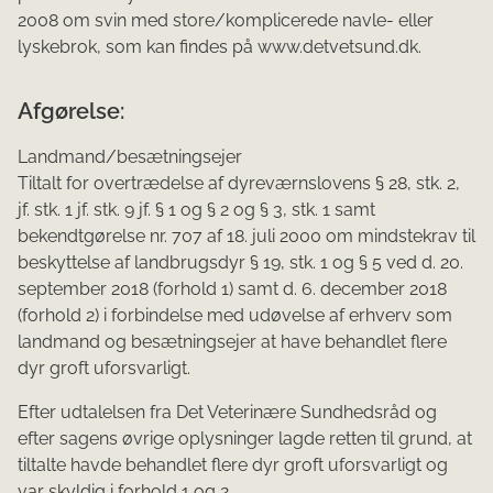
2008 om svin med store/komplicerede navle- eller
lyskebrok, som kan findes på www.detvetsund.dk.
Afgørelse:
Landmand/besætningsejer
Tiltalt for overtrædelse af dyreværnslovens § 28, stk. 2,
jf. stk. 1 jf. stk. 9 jf. § 1 og § 2 og § 3, stk. 1 samt
bekendtgørelse nr. 707 af 18. juli 2000 om mindstekrav til
beskyttelse af landbrugsdyr § 19, stk. 1 og § 5 ved d. 20.
september 2018 (forhold 1) samt d. 6. december 2018
(forhold 2) i forbindelse med udøvelse af erhverv som
landmand og besætningsejer at have behandlet flere
dyr groft uforsvarligt.
Efter udtalelsen fra Det Veterinære Sundhedsråd og
efter sagens øvrige oplysninger lagde retten til grund, at
tiltalte havde behandlet flere dyr groft uforsvarligt og
var skyldig i forhold 1 og 2.