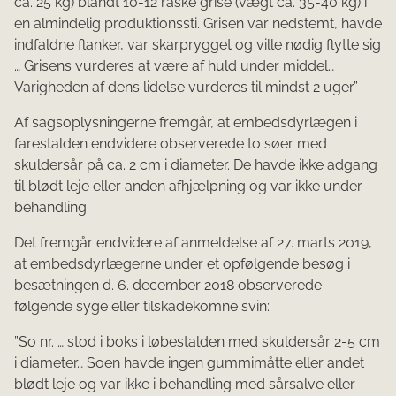
ca. 25 kg) blandt 10-12 ra­ske grise (vægt ca. 35-40 kg) i
en almindelig produktionssti. Grisen var nedstemt, havde
indfaldne flanker, var skarprygget og ville nødig flytte sig
… Grisens vurderes at være af huld under middel…
Varigheden af dens lidelse vurderes til mindst 2 uger.”
Af sagsoplysningerne fremgår, at embedsdyrlægen i
farestalden endvidere observerede to søer med
skuldersår på ca. 2 cm i diameter. De havde ikke adgang
til blødt leje eller anden afhjælpning og var ikke under
behandling.
Det fremgår endvidere af anmeldelse af 27. marts 2019,
at embedsdyrlægerne under et opfølgende besøg i
besætningen d. 6. december 2018 observerede
følgende syge eller tilskadekomne svin:
”So nr. … stod i boks i løbestalden med skuldersår 2-5 cm
i diameter… Soen havde ingen gummimåtte eller andet
blødt leje og var ikke i behandling med sårsalve eller