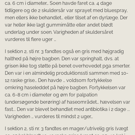
ca. 6 cm i diameter… Soen havde faret ca. 4 dage
tidligere og de 2 skuldersår var sprayet med bluespray,
men ellers ikke behandlet… eller tilset af en dyrlæge. Der
var heller ikke lagt gummimåtte eller andet blødt
underlag under soen. Varigheden af skuldersåret
vurderes til flere uger …
I sektion 2, sti nr. 3 fandtes også en gris med højgradig
halthed på højre bagben. Den var springhalt, dvs. at
grisen ikke tog støtte på benet overhovedet pga smerter.
Den var i en almindelig produktionssti sammen med 10-
12 raske grise… Den havde … voldsom fortykkelse
omkring haseleddet på højre bagben. For­tykkelsen var
ca. 6-8 cm i diameter og øm for palpation
(undersøgende berøring) af haseområdet… hævelsen var
fast... Den var blevet behandlet med antibiotika i 2 dage ...
Varigheden … vurderes til mindst 2 uger…
I sektion 2, sti nr. 3 fandtes en mager/utrivelig gris (vægt