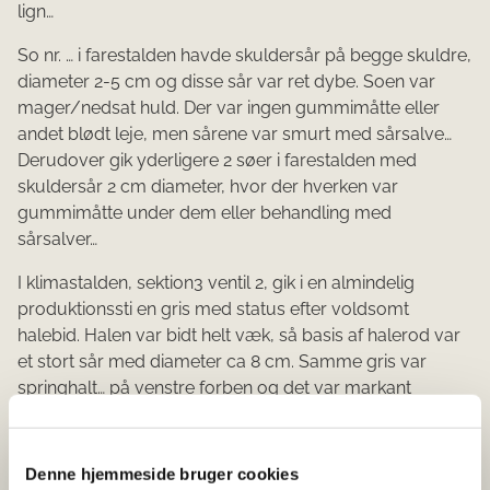
lign…
So nr. … i farestalden havde skuldersår på begge skuldre,
diameter 2-5 cm og disse sår var ret dybe. Soen var
mager/nedsat huld. Der var ingen gummimåtte eller
andet blødt leje, men sårene var smurt med sårsalve…
Derudover gik yderligere 2 søer i farestalden med
skuldersår 2 cm diameter, hvor der hverken var
gummimåtte under dem eller behandling med
sårsalver…
I klimastalden, sektion3 ventil 2, gik i en almindelig
produktionssti en gris med sta­tus efter voldsomt
halebid. Halen var bidt helt væk, så basis af halerod var
et stort sår med diameter ca 8 cm. Samme gris var
springhalt… på venstre forben og det var markant
fortykket … Ved palpa­tion… af det fortykkede ben kunne
mærkes både hårde områder… samt bløde områder… i
leddet og ledområdet…
Denne hjemmeside bruger cookies