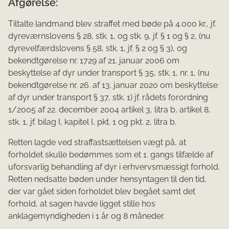
Afgørelse:
Tiltalte landmand blev straffet med bøde på 4.000 kr., jf.
dyreværnslovens § 28, stk. 1, og stk. 9, jf. § 1 og § 2, (nu
dyrevelfærdslovens § 58, stk. 1, jf. § 2 og § 3), og
bekendtgørelse nr. 1729 af 21. januar 2006 om
beskyttelse af dyr under transport § 35, stk. 1, nr. 1, (nu
bekendtgørelse nr. 26. af 13. januar 2020 om beskyttelse
af dyr under transport § 37, stk. 1) jf. rådets forordning
1/2005 af 22. december 2004 artikel 3, litra b, artikel 8,
stk. 1, jf. bilag I, kapitel I, pkt. 1 og pkt. 2, litra b.
Retten lagde ved straffastsættelsen vægt på, at
forholdet skulle bedømmes som et 1. gangs tilfælde af
uforsvarlig behandling af dyr i erhvervsmæssigt forhold.
Retten nedsatte bøden under hensyntagen til den tid,
der var gået siden forholdet blev begået samt det
forhold, at sagen havde ligget stille hos
anklagemyndigheden i 1 år og 8 måneder.