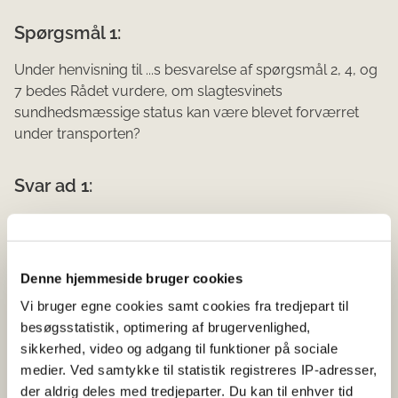
Spørgsmål 1:
Under henvisning til ...s besvarelse af spørgsmål 2, 4, og
7 bedes Rådet vurdere, om slagtesvinets
sundhedsmæs­sige status kan være blevet forværret
under transporten?
Svar ad 1:
Rådet henholder sig til sit svar j.nr. 2019-24-0152-
00253/2019-24-0152-00050 med embedsdyrlægens
detaljerede og grundige beskrivelse af de kliniske fund
Denne hjemmeside bruger cookies
ved det levende syn ved svinets ankomst til slagteriet
Vi bruger egne cookies samt cookies fra tredjepart til
samt de fremlagte fotos og vurderer, at transporten af
besøgsstatistik, optimering af brugervenlighed,
et svin med halesår som beskrevet bl.a. med en 3 cm
sikkerhed, video og adgang til funktioner på sociale
nekrotisk spids samt ”betændelse i vævet ind til knoglen
medier. Ved samtykke til statistik registreres IP-adresser,
der var blotlagt” ikke er sygdomsmæssige forandringer,
der aldrig deles med tredjeparter. Du kan til enhver tid
der i nogen grad er blevet forværret under transporten.