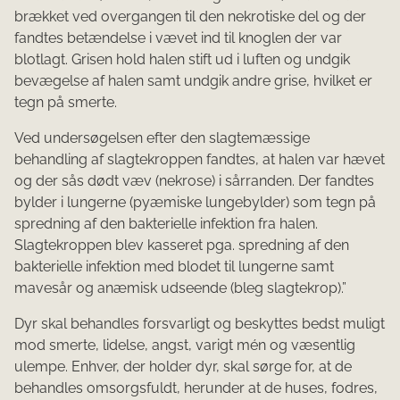
brækket ved overgan­gen til den nekrotiske del og der
fandtes betændelse i vævet ind til knoglen der var
blotlagt. Grisen hold halen stift ud i luften og undgik
bevægelse af halen samt undgik andre grise, hvilket er
tegn på smerte.
Ved undersøgelsen efter den slagtemæssige
behandling af slagtekroppen fandtes, at halen var hævet
og der sås dødt væv (nekrose) i sårranden. Der fandtes
bylder i lun­gerne (pyæmiske lungebylder) som tegn på
spredning af den bakterielle infektion fra halen.
Slagtekroppen blev kasseret pga. spredning af den
bakterielle infektion med blodet til lungerne samt
mavesår og anæmisk udseende (bleg slagtekrop).”
Dyr skal behandles forsvarligt og beskyttes bedst muligt
mod smerte, lidelse, angst, varigt mén og væsentlig
ulempe. Enhver, der holder dyr, skal sørge for, at de
behandles omsorgsfuldt, herunder at de huses, fodres,