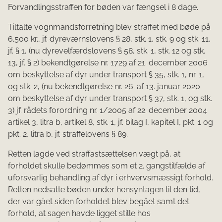
Forvandlingsstraffen for bøden var fængsel i 8 dage.
Tiltalte vognmandsforretning blev straffet med bøde på
6.500 kr., jf. dyreværnslovens § 28, stk. 1, stk. 9 og stk. 11,
jf. § 1, (nu dyrevelfærdslovens § 58, stk. 1, stk. 12 og stk.
13, jf. § 2) bekendtgørelse nr. 1729 af 21. december 2006
om beskyttelse af dyr under transport § 35, stk. 1, nr. 1,
og stk. 2, (nu bekendtgørelse nr. 26. af 13. januar 2020
om beskyttelse af dyr under transport § 37, stk. 1, og stk.
3) jf. rådets forordning nr. 1/2005 af 22. december 2004
artikel 3, litra b, artikel 8, stk. 1, jf. bilag I, kapitel I, pkt. 1 og
pkt. 2, litra b, jf. straffelovens § 89.
Retten lagde ved straffastsættelsen vægt på, at
forholdet skulle bedømmes som et 2. gangstilfælde af
uforsvarlig behandling af dyr i erhvervsmæssigt forhold.
Retten nedsatte bøden under hensyntagen til den tid,
der var gået siden forholdet blev begået samt det
forhold, at sagen havde ligget stille hos