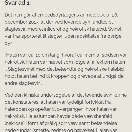
Svar ad 1:
Det fremgår af embedsdyrlægens anmeldelse af 28.
december 2017, at der ved levende syn fandtes et
slagtesvin med et inficeret og nekrotisk halebid. Svinet
var transporteret til slagteri uden adskillelse fra øvrige
dyr.
”Halen var ca. 10 cm lang, hvoraf ca. 3 cm af spidsen var
nekrotisk. Halen var hævet som følge af infektion i halen
… Slagtesvinet med det betændte og nekrotiske halebid
holdt halen tæt ind til kroppen og prøvede at undgå de
andre slagtesvin…
Ved den kliniske undersøgelse af det levende svin kunne
det konstateres, at halen var tydeligt fortykket fra
haleroden og opefter til overgangen, hvor halen var
nekrotisk. Halestumpen havde både vævshenfald
(nekrose) i form af grålig sort væv samt be­tændelse
nedenunder (smerte, rødme og hævelse). Halen var