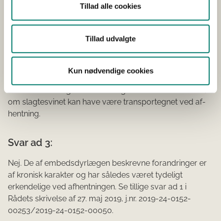
slagteriet sammenholdt med beskrivelsen af fundene på
Tillad alle cookies
slagtekroppen efter den slagtemæssige behandling
giver ikke anledning til usikkerhed vedrørende
Tillad udvalgte
embedsdyrlægens konklusioner. Se endvidere svar ad 1.
Spørgsmål 3:
Kun nødvendige cookies
Under henvisning til ...s erklæring bedes Rådet vurdere,
om slagtesvinet kan have være transportegnet ved af­
hentning.
Svar ad 3:
Nej. De af embedsdyrlægen beskrevne forandringer er
af kronisk karakter og har således været tydeligt
erkendelige ved afhentningen. Se tillige svar ad 1 i
Rådets skrivelse af 27. maj 2019, j.nr. 2019-24-0152-
00253/2019-24-0152-00050.