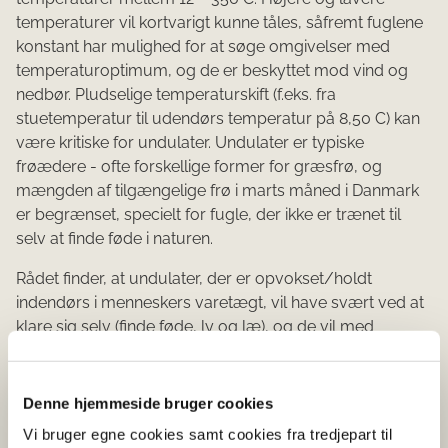
temperaturer vil kortvarigt kunne tåles, såfremt fuglene
konstant har mulighed for at søge omgivelser med
temperaturoptimum, og de er beskyttet mod vind og
nedbør. Pludselige temperaturskift (f.eks. fra
stuetemperatur til udendørs temperatur på 8,50 C) kan
være kritiske for undulater. Undulater er typiske
frøædere - ofte forskellige former for græsfrø, og
mængden af tilgængelige frø i marts måned i Danmark
er begrænset, specielt for fugle, der ikke er trænet til
selv at finde føde i naturen.
Rådet finder, at undulater, der er opvokset/holdt
indendørs i menneskers varetægt, vil have svært ved at
klare sig selv (finde føde, ly og læ), og de vil med
overvejende sandsynlighed dø, hvis de slippes fri i
naturen.
Denne hjemmeside bruger cookies
Spørgsmål 2:
Vi bruger egne cookies samt cookies fra tredjepart til