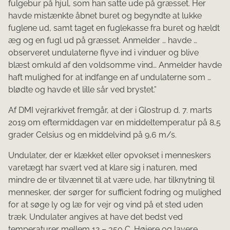
fulgebur på hjul, som han satte ude på græs­set. Her
havde mistænkte åbnet buret og begyndte at lukke
fuglene ud, samt taget en fuglekasse fra buret og hældt
æg og en fugl ud på græsset. Anmelder … havde …
observeret undulaterne flyve ind i vinduer og blive
blæst omkuld af den voldsomme vind… Anmelder havde
haft mulighed for at indfange en af undulaterne som …
blødte og havde et lille sår ved brystet.”
Af DMI vejrarkivet fremgår, at der i Glostrup d. 7. marts
2019 om eftermiddagen var en middeltemperatur på 8,5
grader Celsius og en middelvind på 9,6 m/s.
Undulater, der er klækket eller opvokset i menneskers
varetægt har svært ved at klare sig i naturen, med
mindre de er tilvænnet til at være ude, har tilknytning til
mennesker, der sørger for sufficient fodring og mulighed
for at søge ly og læ for vejr og vind på et sted uden
træk. Undulater angives at have det bedst ved
temperaturer mellem 12 – 350 C. Højere og lavere