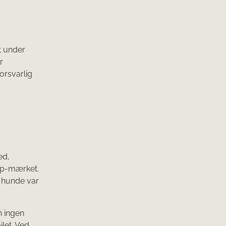
t under
r
orsvarlig
ed,
ip-mærket.
 hunde var
n ingen
ilet. Ved