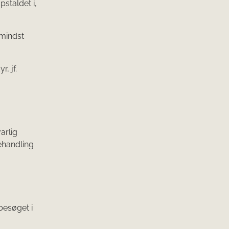
staldet i,
 mindst
, jf.
arlig
ehandling
besøget i