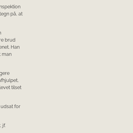
inspektion
tegn på, at
n
re brud
enet. Han
et man
ngere
fhjulpet,
evet tilset
 udsat for
jf.