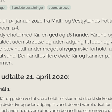
020
ager
Blandede besætninger
Journalår 2020
 af 15. januar 2020 fra Midt- og Vestjyllands Polit
001-19).
 dyrehold med får, en ged og 16 hunde. Fårene 
aldet uden strøelse og uden adgang til foder og 
 blev holdt under meget uhygiejniske forhold, 
il vand. Der fandtes flere døde får og kaniner på
mmen.
udtalte 21. april 2020:
ål 1:
 får og geden ved at være holdt i et skur med stærkt stinke
 døde dyr og uden adgang til vand, derved været udsat for
g behandling, grovere uforsvarlig behandling, eller grovere uf