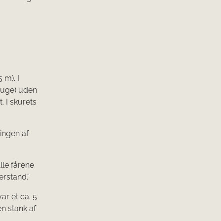
 m). I
 uge) uden
. I skurets
 ingen af
lle fårene
erstand.”
ar et ca. 5
n stank af