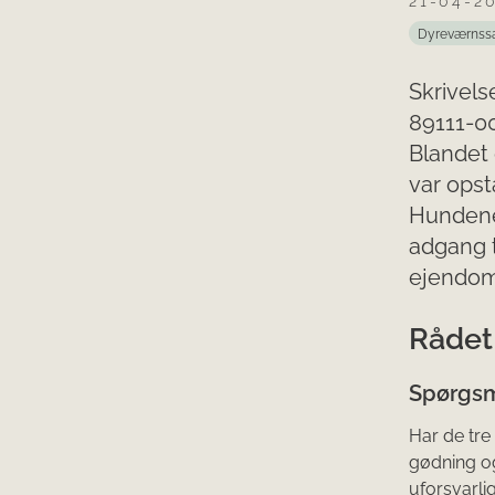
21-04-2
Dyreværnss
Skrivelse
89111-00
Blandet
var opst
Hundene
adgang t
ejendo
Rådet 
Spørgsm
Har de tre
gødning og
uforsvarli