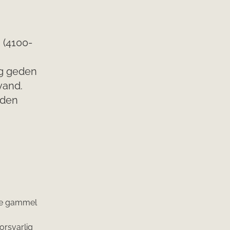
i (4100-
og geden
vand.
uden
nde gammel
orsvarlig