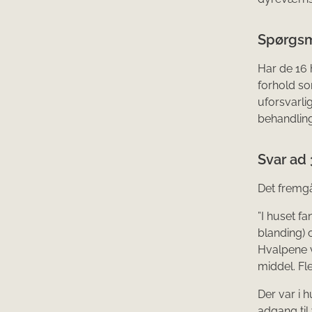
Spørgsm
Har de 16
forhold so
uforsvarli
behandling
Svar ad 
Det fremgå
”I huset fa
blanding)
Hvalpene v
middel. Fle
Der var i h
adgang til