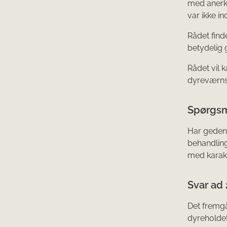
med anerke
var ikke i
Rådet finde
betydelig 
Rådet vil k
dyreværnslo
Spørgsm
Har geden,
behandling
med karakt
Svar ad 
Det fremgå
dyreholdet 