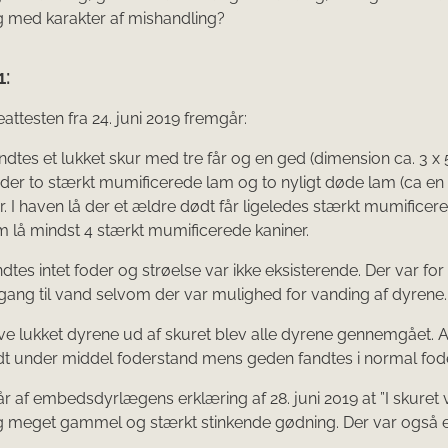
 med karakter af mishandling?
1:
attesten fra 24. juni 2019 fremgår:
ndtes et lukket skur med tre får og en ged (dimension ca. 3 x 5
 der to stærkt mumificerede lam og to nyligt døde lam (ca en
 I haven lå der et ældre dødt får ligeledes stærkt mumificeret
 lå mindst 4 stærkt mumificerede kaniner.
ndtes intet foder og strøelse var ikke eksisterende. Der var for
ang til vand selvom der var mulighed for vanding af dyrene.
ave lukket dyrene ud af skuret blev alle dyrene gennemgået. A
lidt under middel foderstand mens geden fandtes i normal fod
r af embedsdyrlægens erklæring af 28. juni 2019 at ”I skuret v
g meget gammel og stærkt stinkende gødning. Der var også e