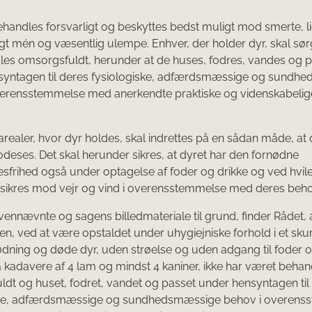
ehandles forsvarligt og beskyttes bedst muligt mod smerte, li
igt mén og væsentlig ulempe. Enhver, der holder dyr, skal sørg
es omsorgsfuldt, herunder at de huses, fodres, vandes og 
syntagen til deres fysiologiske, adfærdsmæssige og sundh
verensstemmelse med anerkendte praktiske og videnskabelig
arealer, hvor dyr holdes, skal indrettes på en sådan måde, at 
odeses. Det skal herunder sikres, at dyret har den fornødne
frihed også under optagelse af foder og drikke og ved hvile
 sikres mod vejr og vind i overensstemmelse med deres beho
nnævnte og sagens billedmateriale til grund, finder Rådet, a
en, ved at være opstaldet under uhygiejniske forhold i et skur
ødning og døde dyr, uden strøelse og uden adgang til foder 
å kadavere af 4 lam og mindst 4 kaniner, ikke har været behan
dt og huset, fodret, vandet og passet under hensyntagen til
ske, adfærdsmæssige og sundhedsmæssige behov i overens