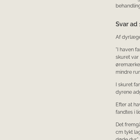
behandling
Svar ad 
Af dyrlæge
”I haven fa
skuret var
øremærker.
mindre rum
I skuret fa
dyrene adg
Efter at h
fandtes i 
Det fremgå
cm tykt la
døde dyr”.