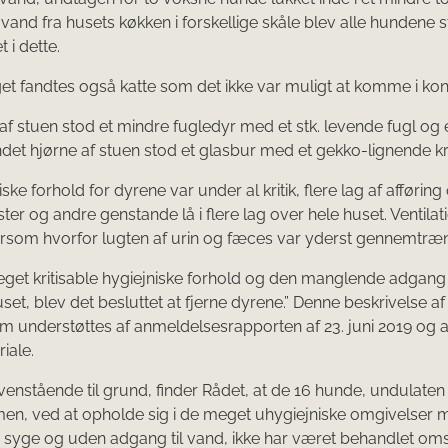
f vand fra husets køkken i forskellige skåle blev alle hundene 
t i dette.
t fandtes også katte som det ikke var muligt at komme i ko
e af stuen stod et mindre fugledyr med et stk. levende fugl og
 andet hjørne af stuen stod et glasbur med et gekko-lignende k
ske forhold for dyrene var under al kritik, flere lag af afføring
ster og andre genstande lå i flere lag over hele huset. Ventila
arsom hvorfor lugten af urin og fæces var yderst gennemtræ
get kritisable hygiejniske forhold og den manglende adgang ti
uset, blev det besluttet at fjerne dyrene.” Denne beskrivelse a
 understøttes af anmeldelsesrapporten af 23. juni 2019 og 
iale.
nstående til grund, finder Rådet, at de 16 hunde, undulaten
, ved at opholde sig i de meget uhygiejniske omgivelser m
ve syge og uden adgang til vand, ikke har været behandlet om