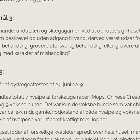
ål 3:
 hunde, undulaten og skægagamen ved at opholde sig i huse
m beskrevet og uden adgang til vand, derved været udsat fo
g behandling, grovere uforsvarlig behandling, eller grovere uf
 med karakter af mishandling?
3:
r af dyrlægeattesten af 24. juni 2019:
ndtes totalt 7 hvalpe af forskellige racer (Mops, Chinese Crest
 og 9 voksne hunde. Det var kun de voksne hunde som var ch
ar ca. 2-3 mdr. gamle. Foderstand af både hvalpe og voksne
re af hvalpene var inficeret kraftigt med lopper.
uset foder af forskellige kvaliteter spredt over hele huset, me
 vand, undtagen for to voksne hunde lukket inde i et mindre to