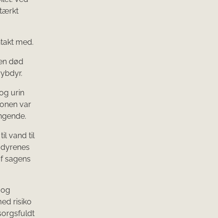
stærkt
ntakt med.
 en død
rybdyr.
 og urin
tionen var
ngende.
l vand til
f dyrenes
af sagens
 og
ed risiko
sorgsfuldt