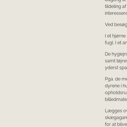
tildeling a
interessere
Ved besøge
I et hjørn
fugl. I et
De hygiejni
samt tøjre
yderst sp
Pga. de me
dyrene i h
opholdsrum
billedmater
Lægges ove
skægagamen
for at bli