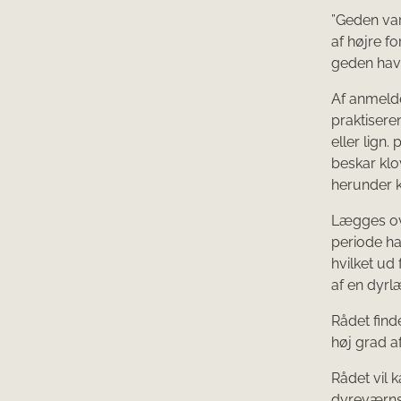
”Geden var 
af højre f
geden havd
Af anmelde
praktiser
eller lign
beskar klo
herunder 
Lægges ove
periode ha
hvilket ud 
af en dyrl
Rådet find
høj grad a
Rådet vil k
dyreværnslo