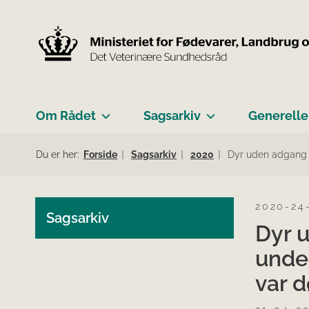
Om Rådet
Sagsarkiv
Generelle
Du er her:
Forside
Sagsarkiv
2020
Dyr uden adgang t
2020-24
Sagsarkiv
Dyr u
under
var 