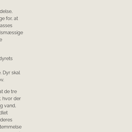
delse,
e for, at
passes
edsmæssige
e
dyrets
. Dyr skal
v.
t de tre
, hvor der
og vand,
dlet
 deres
stemmelse