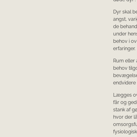
Dyr skal b
angst, var
de behandl
under hen
behov i o
erfaringer.
Rum eller 
behov tilg
bevægelses
endvidere
Lægges ove
får og ged
stank af g
hvor der l
omsorgsful
fysiologi