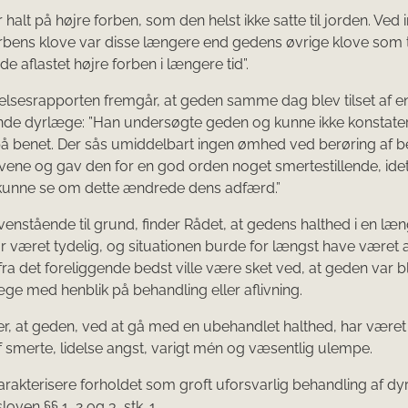
halt på højre forben, som den helst ikke satte til jorden. Ved 
orbens klove var disse længere end gedens øvrige klove som 
e aflastet højre forben i længere tid”.
lsesrapporten fremgår, at geden samme dag blev tilset af e
ende dyrlæge: ”Han undersøgte geden og kunne ikke konstate
. på benet. Der sås umiddelbart ingen ømhed ved berøring af b
vene og gav den for en god orden noget smertestillende, id
kunne se om dette ændrede dens adfærd.”
nstående til grund, finder Rådet, at gedens halthed i en læ
r været tydelig, og situationen burde for længst have været a
fra det foreliggende bedst ville være sket ved, at geden var bl
æge med henblik på behandling eller aflivning.
er, at geden, ved at gå med en ubehandlet halthed, har været
f smerte, lidelse angst, varigt mén og væsentlig ulempe.
arakterisere forholdet som groft uforsvarlig behandling af dyr, 
ven §§ 1, 2 og 3, stk. 1.