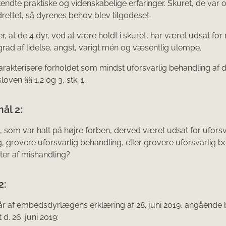
ndte praktiske og videnskabelige erfaringer. Skuret, de var op
ndrettet, så dyrenes behov blev tilgodeset.
r, at de 4 dyr, ved at være holdt i skuret, har været udsat for
grad af lidelse, angst, varigt mén og væsentlig ulempe.
arakterisere forholdet som mindst uforsvarlig behandling af dyr
ven §§ 1,2 og 3, stk. 1.
ål 2:
 som var halt på højre forben, derved været udsat for uforsv
, grovere uforsvarlig behandling, eller grovere uforsvarlig b
er af mishandling?
2:
r af embedsdyrlægens erklæring af 28. juni 2019, angående 
d. 26. juni 2019: