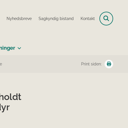
Nyhedsbreve
Sagkyndig bistand
Kontakt
ninger
de
Print siden:
holdt
dyr