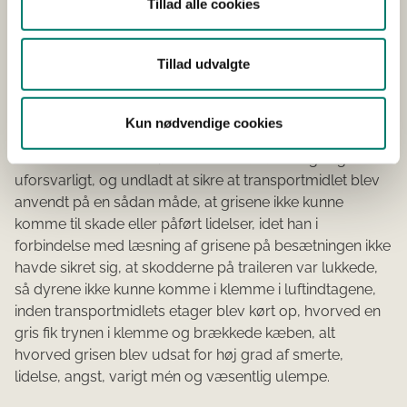
aflæsning af disse.
Tillad alle cookies
Afgørelse:
Tillad udvalgte
Chauffør:
Tiltalt for overtrædelse af dyreværnsloven og
Kun nødvendige cookies
transportforordningen i forbindelse med udøvelse af
erhverv som chauffør, at have behandlet en gris groft
uforsvarligt, og undladt at sikre at transportmidlet blev
anvendt på en sådan måde, at grisene ikke kunne
komme til skade eller påført lidelser, idet han i
forbindelse med læsning af grisene på besætningen ikke
havde sikret sig, at skodderne på traileren var lukkede,
så dyrene ikke kunne komme i klemme i luftindtagene,
inden transportmidlets etager blev kørt op, hvorved en
gris fik trynen i klemme og brækkede kæben, alt
hvorved grisen blev udsat for høj grad af smerte,
lidelse, angst, varigt mén og væsentlig ulempe.