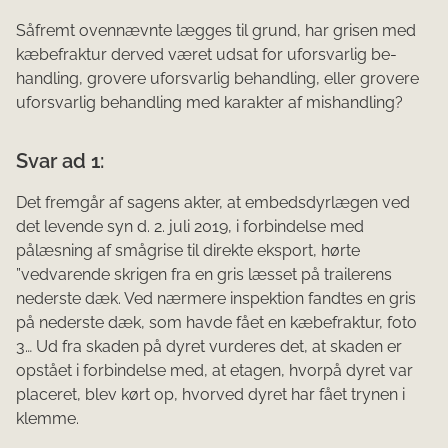
Såfremt ovennævnte lægges til grund, har grisen med
kæbefraktur derved været udsat for uforsvarlig be­
handling, grovere uforsvarlig behandling, eller grovere
uforsvarlig behandling med karakter af mishand­ling?
Svar ad 1:
Det fremgår af sagens akter, at embedsdyrlægen ved
det levende syn d. 2. juli 2019, i forbindelse med
pålæsning af smågrise til direkte eksport, hørte
”vedvarende skrigen fra en gris læsset på trailerens
nederste dæk. Ved nærmere inspektion fandtes en gris
på nederste dæk, som havde fået en kæbefraktur, foto
3… Ud fra skaden på dyret vurderes det, at skaden er
op­stået i forbindelse med, at etagen, hvorpå dyret var
placeret, blev kørt op, hvorved dy­ret har fået trynen i
klemme.