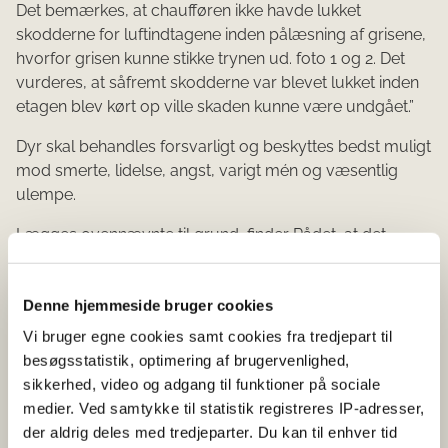
Det bemærkes, at chaufføren ikke havde lukket
skodderne for luftindtagene inden på­læsning af grisene,
hvorfor grisen kunne stikke trynen ud. foto 1 og 2. Det
vurderes, at såfremt skodderne var blevet lukket inden
etagen blev kørt op ville skaden kunne væ­re undgået.”
Dyr skal behandles forsvarligt og beskyttes bedst muligt
mod smerte, lidelse, angst, varigt mén og væsentlig
ulempe.
Lægges ovennævnte til grund, finder Rådet, at det
burde være sikret, at skodderne var lukket inden
etagedækket blev hævet, således at der ikke var risiko
Denne hjemmeside bruger cookies
for, at dyrene kunne komme til skade.
Vi bruger egne cookies samt cookies fra tredjepart til
På baggrund af sagens oplysninger og beskrivelsen af
besøgsstatistik, optimering af brugervenlighed,
de beskrevne læsioner, finder Rådet det sandsynligt, at
sikkerhed, video og adgang til funktioner på sociale
svinet har fået trynen i klemme på transportvognen,
medier. Ved samtykke til statistik registreres IP-adresser,
således at det brækkede kæben, som det også fremgår
der aldrig deles med tredjeparter. Du kan til enhver tid
af det medfølgende billedmateriale. Svinet har derved