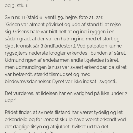
og 3, stk. 1.
Svin nr. 11 (stald 6, ventil 59, højre, foto 21, 22):
”Grisen var alment påvirket og ude af stand til at rejse
sig. Grisens hale var bidt helt af og ind i ryggen i en
sådan grad, at der var en hulning ind med et stort og
dybt kronisk sår (håndfladestort). Ved palpation kunne
rygsøjlens nederste knog­ler erkendes i bunden af såret.
Udmundingen af endetarmen endte ligeledes i såret,
men udmundingen (anus) var svært erkendbar, da såret
var betændt, stærkt tilsmud­set og med
bindevævsdannelser. Dyret var ikke indsat i sygesti…
Det vurderes, at lidelsen har en varighed på ikke under 2
uger.”
Rådet finder, at svinets tilstand har været tydelig og let
erkendelig og for længst skulle have været erkendt ved
det daglige tilsyn og afhjulpet, hvilket ud fra det