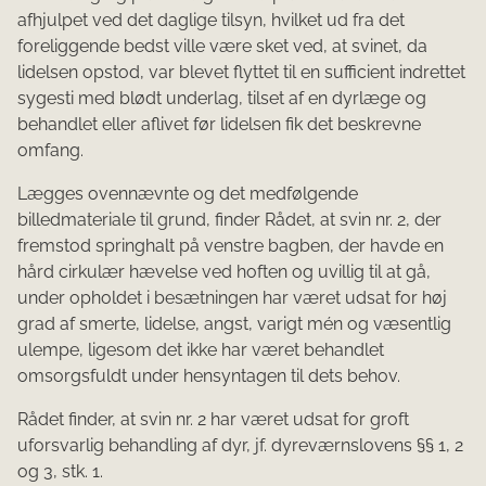
afhjulpet ved det daglige tilsyn, hvilket ud fra det
foreliggende bedst ville være sket ved, at svinet, da
lidelsen opstod, var blevet flyttet til en sufficient indrettet
sygesti med blødt underlag, tilset af en dyrlæge og
behandlet eller aflivet før lidelsen fik det beskrevne
omfang.
Lægges ovennævnte og det medfølgende
billedmateriale til grund, finder Rådet, at svin nr. 2, der
fremstod springhalt på venstre bagben, der havde en
hård cirkulær hævelse ved hoften og uvillig til at gå,
under opholdet i besætningen har været udsat for høj
grad af smerte, lidelse, angst, varigt mén og væsentlig
ulempe, ligesom det ikke har været behandlet
omsorgsfuldt under hensyntagen til dets behov.
Rådet finder, at svin nr. 2 har været udsat for groft
uforsvarlig behandling af dyr, jf. dyreværnslovens §§ 1, 2
og 3, stk. 1.