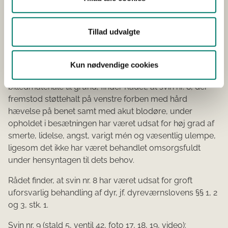
foreliggende bedst ville være sket ved, at svinet, da
lidelsen opstod, var blevet flyttet til en sufficient indrettet
sygesti med blødt underlag, tilset af en dyrlæge og
Tillad udvalgte
behandlet eller aflivet, før lidelsen fik et omfang som
beskrevet.
Kun nødvendige cookies
Lægges ovennævnte og det medfølgende
billedmateriale til grund, finder Rådet, at svin nr. 8, der
fremstod støttehalt på venstre forben med hård
hævelse på benet samt med akut blodøre, under
opholdet i besætningen har været udsat for høj grad af
smerte, lidelse, angst, varigt mén og væsentlig ulempe,
ligesom det ikke har været behandlet omsorgsfuldt
under hensyntagen til dets behov.
Rådet finder, at svin nr. 8 har været udsat for groft
uforsvarlig behandling af dyr, jf. dyreværnslovens §§ 1, 2
og 3, stk. 1.
Svin nr. 9 (stald 5, ventil 42, foto 17, 18, 19, video):