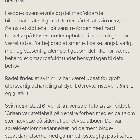
beskrevet.
Lægges ovennævnte og det medfølgende
billedmateriale til grund, finder Rådet, at svin nr. 12, der
fremstod støttehalt på venstre forben med hård
hævelse på kloven, under opholdet i besætningen har
været udsat for høj grad af smerte, lidelse, angst, varigt
mén og væsentlig ulempe, ligesom det ikke har været
behandlet omsorgsfuldt under hensyntagen til dets
behov.
Rådet finder, at svin nr. 12 har været udsat for groft
uforsvarlig behandling af dyr, jf. dyreværnslovens §§ 1, 2
og 3, stk. 1.
Svin nr. 13 (stald 6, ventil 59, venstre, foto 25-29, video):
”Grisen var støttehalt på venstre forben med en ca 12 cm
stor hævelse på siden af benet ved albuen. Der var
sprækker/lommedannelser ind gennem binde­
vævsdannelserne med gammelt, osteagtigt pus i såret.