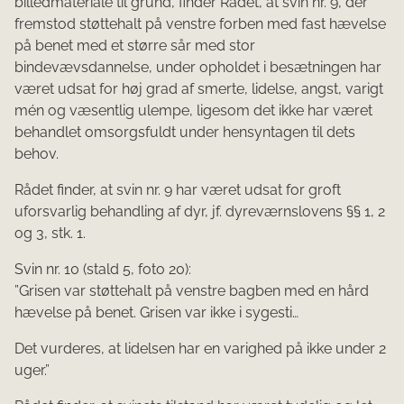
billedmateriale til grund, finder Rådet, at svin nr. 9, der
fremstod støttehalt på venstre forben med fast hævelse
på benet med et større sår med stor
bindevævsdannelse, under opholdet i besætningen har
været udsat for høj grad af smerte, lidelse, angst, varigt
mén og væsentlig ulempe, ligesom det ikke har været
behandlet omsorgsfuldt under hensyntagen til dets
behov.
Rådet finder, at svin nr. 9 har været udsat for groft
uforsvarlig behandling af dyr, jf. dyreværnslovens §§ 1, 2
og 3, stk. 1.
Svin nr. 10 (stald 5, foto 20):
”Grisen var støttehalt på venstre bagben med en hård
hævelse på benet. Grisen var ikke i sygesti…
Det vurderes, at lidelsen har en varighed på ikke under 2
uger.”