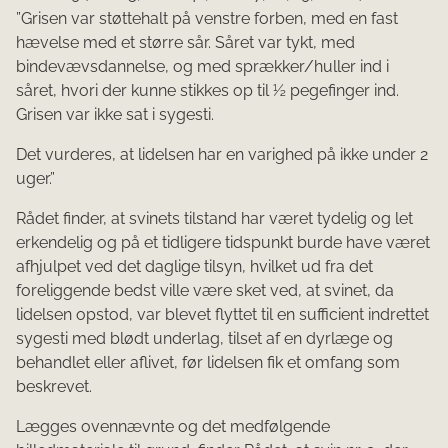
”Grisen var støttehalt på venstre forben, med en fast
hævelse med et stør­re sår. Såret var tykt, med
bindevævsdannelse, og med sprækker/huller ind i
såret, hvori der kunne stikkes op til ½ pegefinger ind.
Grisen var ikke sat i sygesti.
Det vurderes, at lidelsen har en varighed på ikke under 2
uger.”
Rådet finder, at svinets tilstand har været tydelig og let
erkendelig og på et tidligere tidspunkt burde have været
afhjulpet ved det daglige tilsyn, hvilket ud fra det
foreliggende bedst ville være sket ved, at svinet, da
lidelsen opstod, var blevet flyttet til en sufficient indrettet
sygesti med blødt underlag, tilset af en dyrlæge og
behandlet eller aflivet, før lidelsen fik et omfang som
beskrevet.
Lægges ovennævnte og det medfølgende