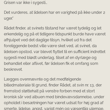
Grisen var ikke i sygesti…
Det vurderes, at lidelsen har en varighed på ikke under 2
uger.”
Rådet finder, at svinets tilstand har været tydelig og let
erkendelig og på et tidligere tidspunkt burde have været
afhjulpet ved det daglige tilsyn, hvilket ud fra det
foreliggende bedst ville være sket ved, at svinet, da
lidelsen opstod, var blevet flyttet til en sufficient indrettet
sygesti med blødt underlag, tilset af en dyrlæge og
behandlet eller aflivet, før lidelsen fik et omfang som
beskrevet.
Lægges ovennævnte og det medfølgende
billedmateriale til grund, finder Rådet, at svin nr. 13, der
fremstod støttehalt på venstre forben med et stort
kronisk sår ved albuen med bindevævsdannelse, under
opholdet i besætningen har været udsat for høj grad af
smerte, lidelse, angst, varigt mén og væsentlig ulempe,