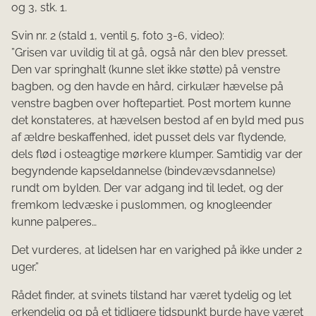
og 3, stk. 1.
Svin nr. 2 (stald 1, ventil 5, foto 3-6, video):
”Grisen var uvildig til at gå, også når den blev presset.
Den var springhalt (kunne slet ikke støtte) på venstre
bagben, og den havde en hård, cirkulær hævelse på
venstre bagben over hoftepartiet. Post mortem kunne
det konstateres, at hævelsen bestod af en byld med pus
af ældre beskaffenhed, idet pusset dels var flydende,
dels flød i osteagtige mørkere klumper. Samtidig var der
begyndende kapseldannelse (bindevævsdannelse)
rundt om bylden. Der var adgang ind til ledet, og der
fremkom ledvæske i puslommen, og knogleender
kunne palperes…
Det vurderes, at lidelsen har en varighed på ikke under 2
uger.”
Rådet finder, at svinets tilstand har været tydelig og let
erkendelig og på et tidligere tidspunkt burde have været