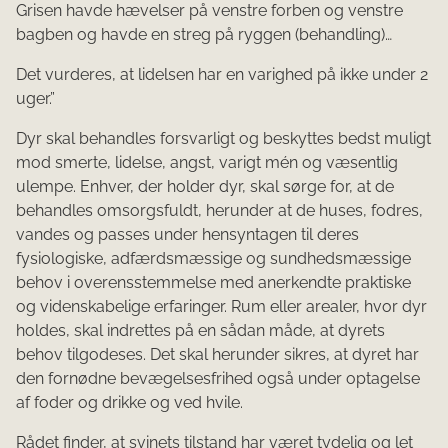
Grisen havde hævelser på venstre forben og venstre
bagben og havde en streg på ryggen (behandling)…
Det vurderes, at lidelsen har en varighed på ikke under 2
uger.”
Dyr skal behandles forsvarligt og beskyttes bedst muligt
mod smerte, lidelse, angst, varigt mén og væsentlig
ulempe. Enhver, der holder dyr, skal sørge for, at de
behandles omsorgsfuldt, herunder at de huses, fodres,
vandes og passes under hensyntagen til deres
fysiologiske, adfærdsmæssige og sundhedsmæssige
behov i overensstemmelse med anerkendte praktiske
og videnskabelige erfaringer. Rum eller arealer, hvor dyr
holdes, skal indrettes på en sådan måde, at dyrets
behov tilgodeses. Det skal herunder sikres, at dyret har
den fornødne bevægelsesfrihed også under optagelse
af foder og drikke og ved hvile.
Rådet finder, at svinets tilstand har været tydelig og let