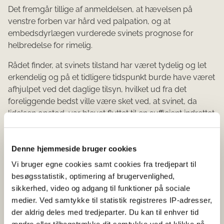
Det fremgår tillige af anmeldelsen, at hævelsen på
venstre forben var hård ved palpation, og at
embedsdyrlægen vurderede svinets prognose for
helbredelse for rimelig.
Rådet finder, at svinets tilstand har været tydelig og let
erkendelig og på et tidligere tidspunkt burde have været
afhjulpet ved det daglige tilsyn, hvilket ud fra det
foreliggende bedst ville være sket ved, at svinet, da
lidelsen opstod, var blevet flyttet til en sufficient indrettet
sygesti med blødt underlag, tilset af en dyrlæge og
behandlet eller aflivet, før lidelsen fik et omfang som
Denne hjemmeside bruger cookies
beskrevet.
Vi bruger egne cookies samt cookies fra tredjepart til
Lægges ovennævnte og det medfølgende
besøgsstatistik, optimering af brugervenlighed,
billedmateriale til grund, finder Rådet, at svin nr. 7, der
sikkerhed, video og adgang til funktioner på sociale
fremstod støttehalt på venstre forben med hård
medier. Ved samtykke til statistik registreres IP-adresser,
hævelse på benet under opholdet i besætningen har
der aldrig deles med tredjeparter. Du kan til enhver tid
været udsat for betydelig grad af smerte, lidelse, angst,