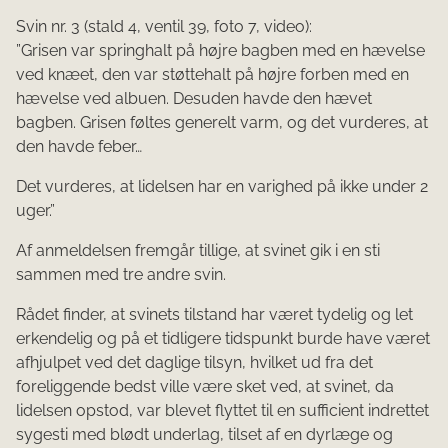
Svin nr. 3 (stald 4, ventil 39, foto 7, video):
”Grisen var springhalt på højre bagben med en hævelse
ved knæet, den var støttehalt på højre forben med en
hævelse ved albuen. Desuden havde den hævet
bagben. Grisen føltes generelt varm, og det vurderes, at
den havde feber…
Det vurderes, at lidelsen har en varighed på ikke under 2
uger.”
Af anmeldelsen fremgår tillige, at svinet gik i en sti
sammen med tre andre svin.
Rådet finder, at svinets tilstand har været tydelig og let
erkendelig og på et tidligere tidspunkt burde have været
afhjulpet ved det daglige tilsyn, hvilket ud fra det
foreliggende bedst ville være sket ved, at svinet, da
lidelsen opstod, var blevet flyttet til en sufficient indrettet
sygesti med blødt underlag, tilset af en dyrlæge og