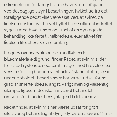
erkendelig og for længst skulle have været afhjulpet
ved det daglige tilsyn i besætningen, hvilket ud fra det
foreliggende bedst ville være sket ved, at svinet, da
lidelsen opstod, var blevet flyttet til en sufficient indrettet
sygesti med blødt underlag, tilset af en dyrlæge da
behandling ikke førte til helbredelse, eller aflivet før
lidelsen fik det beskrevne omfang.
Lægges ovennævnte og det medfølgende
billedmateriale til grund, finder Rådet, at svin nr. 1, der
fremstod rystende, nedstemt, mager med hævelser på
venstre for- og bagben samt ude af stand til at rejse sig,
under opholdet i besætningen har været udsat for høj
grad af smerte, lidelse, angst, varigt mén og væsentlig
ulempe, ligesom det ikke har været behandlet
omsorgsfuldt under hensyntagen til dets behov.
Rådet finder, at svin nr. 1 har været udsat for groft
uforsvarlig behandling af dyr, jf. dyreværnslovens §§ 1, 2