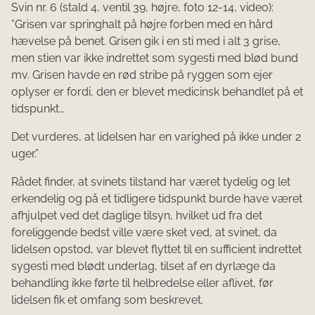
Svin nr. 6 (stald 4, ventil 39, højre, foto 12-14, video):
”Grisen var springhalt på højre forben med en hård
hævelse på benet. Grisen gik i en sti med i alt 3 grise,
men stien var ikke indrettet som sygesti med blød bund
mv. Grisen havde en rød stribe på ryggen som ejer
oplyser er fordi, den er ble­vet medicinsk behandlet på et
tidspunkt…
Det vurderes, at lidelsen har en varighed på ikke under 2
uger.”
Rådet finder, at svinets tilstand har været tydelig og let
erkendelig og på et tidligere tidspunkt burde have været
afhjulpet ved det daglige tilsyn, hvilket ud fra det
foreliggende bedst ville være sket ved, at svinet, da
lidelsen opstod, var blevet flyttet til en sufficient indrettet
sygesti med blødt underlag, tilset af en dyrlæge da
behandling ikke førte til helbredelse eller aflivet, før
lidelsen fik et omfang som beskrevet.