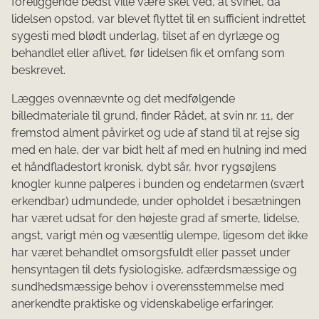
foreliggende bedst ville være sket ved, at svinet, da
lidelsen opstod, var blevet flyttet til en sufficient indrettet
sygesti med blødt underlag, tilset af en dyrlæge og
behandlet eller aflivet, før lidelsen fik et omfang som
beskrevet.
Lægges ovennævnte og det medfølgende
billedmateriale til grund, finder Rådet, at svin nr. 11, der
fremstod alment påvirket og ude af stand til at rejse sig
med en hale, der var bidt helt af med en hulning ind med
et håndfladestort kronisk, dybt sår, hvor rygsøjlens
knogler kunne palperes i bunden og endetarmen (svært
erkendbar) udmundede, under opholdet i besætningen
har været udsat for den højeste grad af smerte, lidelse,
angst, varigt mén og væsentlig ulempe, ligesom det ikke
har været behandlet omsorgsfuldt eller passet under
hensyntagen til dets fysiologiske, adfærdsmæssige og
sundhedsmæssige behov i overensstemmelse med
anerkendte praktiske og videnskabelige erfaringer.