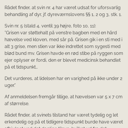
Rådet finder, at svin nr. 4 har været udsat for uforsvarlig
behandling af dyr, jf. dyreværnslovens §§ 1, 2 og 3, stk. 1.
Svin nr. 5 (stald 4, ventil 39 højre, foto 10, 11):
”Grisen var støttehalt på venstre bagben med en hård
hævelse ved kloven, med sår på. Grisen gik i en sti med i
alt 3 grise, men stien var ikke indrettet som sygesti med
blød bund mv. Grisen havde en rød stibe på ryggen som
ejer oplyser er fordi, den er blevet medicinsk behandlet
på et tidspunkt…
Det vurderes, at lidelsen har en varighed på ikke under 2
uger.”
Af anmeldelsen fremgår tillige, at hævelsen var 5 x 7 cm
af størrelse.
Rådet finder, at svinets tilstand har været tydelig og let
erkendelig og på et tidligere tidspunkt burde have været