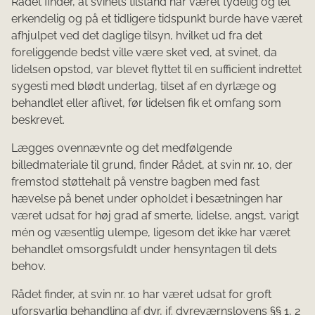
Rådet finder, at svinets tilstand har været tydelig og let
erkendelig og på et tidligere tidspunkt burde have været
afhjulpet ved det daglige tilsyn, hvilket ud fra det
foreliggende bedst ville være sket ved, at svinet, da
lidelsen opstod, var blevet flyttet til en sufficient indrettet
sygesti med blødt underlag, tilset af en dyrlæge og
behandlet eller aflivet, før lidelsen fik et omfang som
beskrevet.
Lægges ovennævnte og det medfølgende
billedmateriale til grund, finder Rådet, at svin nr. 10, der
fremstod støttehalt på venstre bagben med fast
hævelse på benet under opholdet i besætningen har
været udsat for høj grad af smerte, lidelse, angst, varigt
mén og væsentlig ulempe, ligesom det ikke har været
behandlet omsorgsfuldt under hensyntagen til dets
behov.
Rådet finder, at svin nr. 10 har været udsat for groft
uforsvarlig behandling af dyr, jf. dyreværnslovens §§ 1, 2