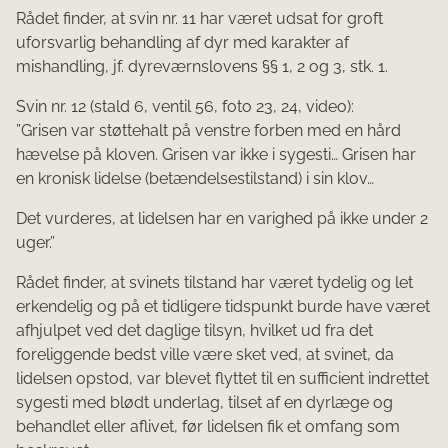
Rådet finder, at svin nr. 11 har været udsat for groft
uforsvarlig behandling af dyr med karakter af
mishandling, jf. dyreværnslovens §§ 1, 2 og 3, stk. 1.
Svin nr. 12 (stald 6, ventil 56, foto 23, 24, video):
”Grisen var støttehalt på venstre forben med en hård
hævelse på kloven. Grisen var ikke i sygesti… Grisen har
en kronisk lidelse (betændelsestilstand) i sin klov…
Det vurderes, at lidelsen har en varighed på ikke under 2
uger.”
Rådet finder, at svinets tilstand har været tydelig og let
erkendelig og på et tidligere tidspunkt burde have været
afhjulpet ved det daglige tilsyn, hvilket ud fra det
foreliggende bedst ville være sket ved, at svinet, da
lidelsen opstod, var blevet flyttet til en sufficient indrettet
sygesti med blødt underlag, tilset af en dyrlæge og
behandlet eller aflivet, før lidelsen fik et omfang som