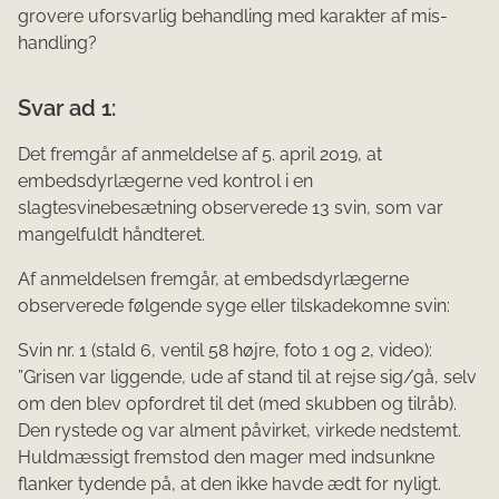
grovere uforsvarlig behandling med karakter af mis­
handling?
Svar ad 1:
Det fremgår af anmeldelse af 5. april 2019, at
embedsdyrlægerne ved kontrol i en
slagtesvinebesætning observerede 13 svin, som var
mangelfuldt håndteret.
Af anmeldelsen fremgår, at embedsdyrlægerne
observerede følgende syge eller tilskadekomne svin:
Svin nr. 1 (stald 6, ventil 58 højre, foto 1 og 2, video):
”Grisen var liggende, ude af stand til at rejse sig/gå, selv
om den blev op­fordret til det (med skubben og tilråb).
Den rystede og var alment påvirket, virkede nedstemt.
Huldmæssigt fremstod den mager med indsunkne
flanker tydende på, at den ikke havde ædt for nyligt.