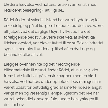
blødere hævelse ved hof­ten… Grisen var i en sti med
reduceret belægning (i alt 4 grise).”
Rådet finder, at svinets tilstand har været tydelig og let
erkendelig og på et tidligere tidspunkt burde have været
afhjulpet ved det daglige tilsyn, hvilket ud fra det
foreliggende bedst ville være sket ved, at svinet, da
lidelsen opstod, var blevet flyttet til en sufficient indrettet
sygesti med blødt underlag, tilset af en dyrlæge og
behandlet eller aflivet.
Lægges ovennævnte og det medfølgende
billedmateriale til grund, finder Rådet, at svin nr. 4, der
fremstod støttehalt på venstre bagben med en blød
hævelse ved hoften, under opholdet i besætningen har
været udsat for betydelig grad af smerte, lidelse, angst,
varigt mén og væsentlig ulempe, ligesom det ikke har
været behandlet omsorgsfuldt under hensyntagen til
dets behov.