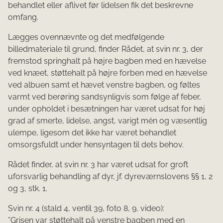
behandlet eller aflivet før lidelsen fik det beskrevne
omfang.
Lægges ovennævnte og det medfølgende
billedmateriale til grund, finder Rådet, at svin nr. 3, der
fremstod springhalt på højre bagben med en hævelse
ved knæet, støttehalt på højre forben med en hævelse
ved albuen samt et hævet venstre bagben, og føltes
varmt ved berøring sandsynligvis som følge af feber,
under opholdet i besætningen har været udsat for høj
grad af smerte, lidelse, angst, varigt mén og væsentlig
ulempe, ligesom det ikke har været behandlet
omsorgsfuldt under hensyntagen til dets behov.
Rådet finder, at svin nr. 3 har været udsat for groft
uforsvarlig behandling af dyr, jf. dyreværnslovens §§ 1, 2
og 3, stk. 1.
Svin nr. 4 (stald 4, ventil 39, foto 8, 9, video):
”Grisen var støttehalt på venstre bagben med en