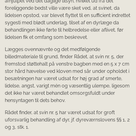
afhjulpet ved det daglige tilsyn, hvilket ud fra det
foreliggende bedst ville være sket ved, at svinet, da
lidelsen opstod, var blevet flyttet til en sufficient indrettet
sygesti med blødt underlag, tilset af en dyrlæge da
behandlingen ikke førte til helbredelse eller aflivet, før
lidelsen fik et omfang som beskrevet.
Lægges ovennævnte og det medfølgende
billedmateriale til grund, finder Rådet, at svin nr. 5, der
fremstod støttehalt på venstre bagben med en 5 x 7 cm
stor hård hævelse ved kloven med sår under opholdet i
besætningen har været udsat for høj grad af smerte,
lidelse, angst, varigt mén og væsentlig ulempe, ligesom
det ikke har været behandlet omsorgsfuldt under
hensyntagen til dets behov.
Rådet finder, at svin nr. 5 har været udsat for groft
uforsvarlig behandling af dyr, jf. dyreværnslovens §§ 1, 2
og 3, stk. 1.