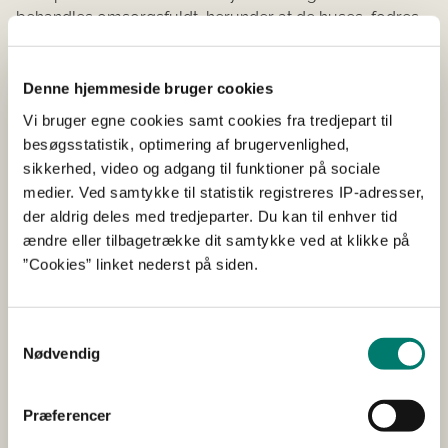
behandles omsorgsfuldt, herunder at de huses, fodres,
vandes og passes under hensyntagen til deres
fysiologiske, adfærdsmæssige og sundhedsmæssige
Denne hjemmeside bruger cookies
behov i overensstemmelse med anerkendte praktiske
og videnskabelige erfaringer.
Vi bruger egne cookies samt cookies fra tredjepart til
besøgsstatistik, optimering af brugervenlighed,
Rådet finder, at hunden, ved gennem en længere
sikkerhed, video og adgang til funktioner på sociale
periode ikke at være fodret sufficient, så den tabte sig fra
medier. Ved samtykke til statistik registreres IP-adresser,
23 til 12 kilo, ikke er blevet behandlet omsorgsfuldt og
der aldrig deles med tredjeparter. Du kan til enhver tid
huset, fodret, vandet og passet under hensyntagen til
ændre eller tilbagetrække dit samtykke ved at klikke på
dens fysiologiske, adfærdsmæssige og
”Cookies” linket nederst på siden.
sundhedsmæssige behov. Hunden har, ved ikke af blive
fodret tilstrækkeligt, så den afmagredes til en huldscore
på 1 ud af 9 samt ved ikke at blive tildelt tilstrækkelig
Samtykkevalg
vand, så den fremstod dehydreret, været udsat for høj
Nødvendig
grad af smerte, lidelse, angst, varigt mén og væsentlig
ulempe.
Præferencer
Rådet finder, at hunden har været udsat for groft