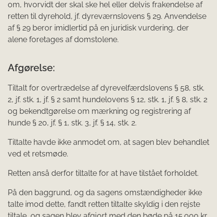
om, hvorvidt der skal ske hel eller delvis frakendelse af
retten til dyrehold, jf. dyreværnslovens § 29. Anvendelse
af § 29 beror imidlertid på en juridisk vurdering, der
alene foretages af domstolene.
Afgørelse:
Tiltalt for overtrædelse af dyrevelfærdslovens § 58, stk.
2, jf. stk. 1, jf. § 2 samt hundelovens § 12, stk. 1, jf. § 8, stk. 2
og bekendtgørelse om mærkning og registrering af
hunde § 20, jf. § 1, stk. 3, jf. § 14, stk. 2.
Tiltalte havde ikke anmodet om, at sagen blev behandlet
ved et retsmøde.
Retten anså derfor tiltalte for at have tilstået forholdet.
På den baggrund, og da sagens omstændigheder ikke
talte imod dette, fandt retten tiltalte skyldig i den rejste
tiltale, og sagen blev afgjort med den bøde på 15.000 kr.