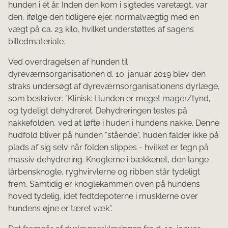
hunden i ét år. Inden den kom i sigtedes varetægt, var
den, ifølge den tidligere ejer, normalvægtig med en
vægt på ca. 23 kilo, hvilket understøttes af sagens
billedmateriale.
Ved overdragelsen af hunden til
dyreværnsorganisationen d. 10. januar 2019 blev den
straks undersøgt af dyreværnsorganisationens dyrlæge,
som beskriver: ”Klinisk: Hunden er meget mager/tynd,
og tydeligt dehydreret. Dehydreringen testes på
nakkefolden, ved at løfte i huden i hundens nakke. Denne
hudfold bliver på hunden "stående", huden falder ikke på
plads af sig selv når folden slippes - hvilket er tegn på
massiv dehydrering. Knoglerne i bækkenet, den lange
lårbensknogle, ryghvirvlerne og ribben står tydeligt
frem. Samtidig er knoglekammen oven på hundens
hoved tydelig, idet fedtdepoterne i musklerne over
hundens øjne er tæret væk”.