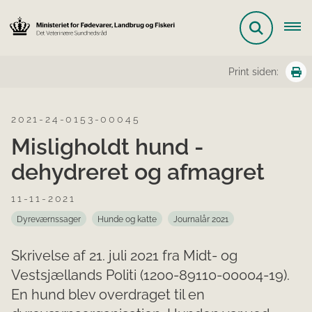
Print siden:
2021-24-0153-00045
Misligholdt hund -
dehydreret og afmagret
11-11-2021
Dyreværnssager
Hunde og katte
Journalår 2021
Skrivelse af 21. juli 2021 fra Midt- og
Vestsjællands Politi (1200-89110-00004-19).
En hund blev overdraget til en