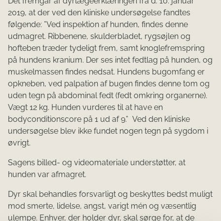
Det fremgår af dyrlægeerklæringen fra d. 10. januar
2019, at der ved den kliniske undersøgelse fandtes
følgende: ”Ved inspektion af hunden, findes denne
udmagret. Ribbenene, skulderbladet, rygsøjlen og
hofteben træder tydeligt frem, samt knoglefremspring
på hundens kranium. Der ses intet fedtlag på hunden, og
muskelmassen findes nedsat. Hundens bugomfang er
opkneben, ved palpation af bugen findes denne tom og
uden tegn på abdominal fedt (fedt omkring organerne).
Vægt 12 kg. Hunden vurderes til at have en
bodyconditionscore på 1 ud af 9.” Ved den kliniske
undersøgelse blev ikke fundet nogen tegn på sygdom i
øvrigt.
Sagens billed- og videomateriale understøtter, at
hunden var afmagret.
Dyr skal behandles forsvarligt og beskyttes bedst muligt
mod smerte, lidelse, angst, varigt mén og væsentlig
ulempe. Enhver, der holder dyr, skal sørge for, at de