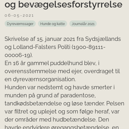
og bevægelsesforstyrrelse
06-05-2021
Dyreværnssager
Hunde og katte
Journalår 2021
Skrivelse af 15. januar 2021 fra Sydsjællands
og Lolland-Falsters Politi (1900-89111-
00006-19).
En 16 år gammel puddelhund blev, i
overensstemmelse med ejer, overdraget til
en dyreværnsorganisation.
Hunden var nedstemt og havde smerter i
munden på grund af paradentose,
tandkødsbetændelse og løse tænder. Pelsen
var filtret og uplejet og som følge heraf, var
der områder med hudbetændelse. Den
havde endvidere øregangsbetændelse, en