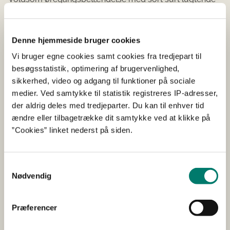
flåd (sandsynlig svampeinfektion).
…
Denne hjemmeside bruger cookies
Udtalt hjertemislyd, grad 4. Ved obduktion findes hjertet
Vi bruger egne cookies samt cookies fra tredjepart til
forstørret og hjerteklapperne betændt
besøgsstatistik, optimering af brugervenlighed,
(endocarditis). Hjertesvigt fremskreden.
sikkerhed, video og adgang til funktioner på sociale
…
medier. Ved samtykke til statistik registreres IP-adresser,
der aldrig deles med tredjeparter. Du kan til enhver tid
kan dårligt gå -negle voldsomt lange”…
ændre eller tilbagetrække dit samtykke ved at klikke på
”Cookies” linket nederst på siden.
Sagens billedmateriale understøtter dyrlægens kliniske
beskrivelse af hundens pels, hud og mundhule. Det
fremgår, at pelsen generelt var lang og sammenfiltret i
Samtykkevalg
dreadlocks, der flere steder var tilsmudset med afføring.
Nødvendig
Det vurderes ud fra billedmaterialet, at hunden ikke har
fået den fornødne pelspleje i mindst et år.
Præferencer
Af afhøringsrapporten af sigtede fremgår: ”Afhørte
erkendte forholdende angående hendes afdøde puddel