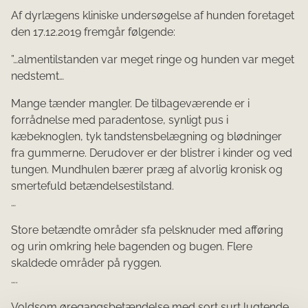
Af dyrlægens kliniske undersøgelse af hunden foretaget
den 17.12.2019 fremgår følgende:
”…almentilstanden var meget ringe og hunden var meget
nedstemt…
Mange tænder mangler. De tilbageværende er i
forrådnelse med paradentose, synligt pus i
kæbeknoglen, tyk tandstensbelægning og blødninger
fra gummerne. Derudover er der blistrer i kinder og ved
tungen. Mundhulen bærer præg af alvorlig kronisk og
smertefuld betændelsestilstand.
…
Store betændte områder sfa pelsknuder med afføring
og urin omkring hele bagenden og bugen. Flere
skaldede områder på ryggen.
….
Voldsom øregangsbetændelse med sort surt lugtende