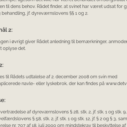
n til dens behov. Rådet finder, at svinet har været udsat for g
g behandling, jf. dyreværnslovens §§ 1 og 2.
ål 2:
gen i øvrigt giver Rådet anledning til bemærkninger, anmod
 oplyse det.
2:
es til Rådets udtalelse af 2. december 2008 om svin med
licerede navle- eller lyskebrok, der kan findes på www.detv
e:
 overtrædelse af dyreværnslovens § 28, stk. 2, jf. stk. 1 og stk. 9, 
lfærdslovens § 58, stk. 2, jf. stk. 1 og stk. 12, jf. § 2 og § 3, sam
else nr. 707 af 18. juli 2000 om mindstekrav til beskyttelse af