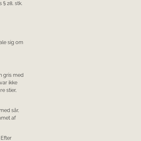
§ 28, stk.
tale sig om
n gris med
var ikke
e stier,
 med sår,
mmet af
 Efter