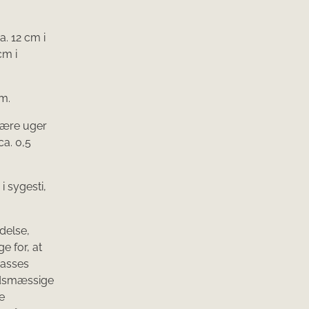
a. 12 cm i
cm i
um.
 være uger
a. 0,5
i sygesti,
delse,
e for, at
passes
edsmæssige
e