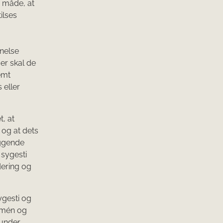
n måde, at
ilses
nelse
Her skal de
emt
 eller
, at
 og at dets
iggende
 sygesti
dering og
sygesti og
t mén og
 under