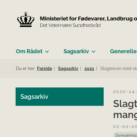
Om Rådet
Sagsarkiv
Generelle
Du er her:
Forside
Sagsarkiv
2021
Slagtesvin med st
2020-24
Sagsarkiv
Slagt
mang
02-02-2
Dyreværnss