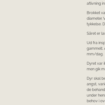
aflivning i
Brokket va
diameter. 
tykkelse. 
Såret er l
Ud fra ins
gammelt. 
mm/dag.
Dyret var i
men gik me
Dyr skal b
angst, var
de behandl
under hen
behov i o