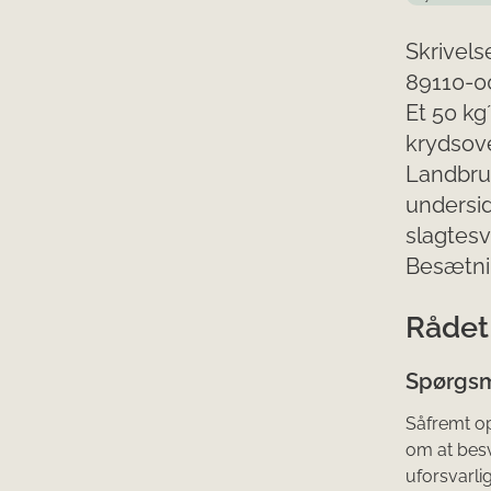
Skrivels
89110-00
Et 50 kg
krydsov
Landbrug
undersid
slagtes
Besætnin
Rådet 
Spørgsm
Såfremt op
om at besv
uforsvarli