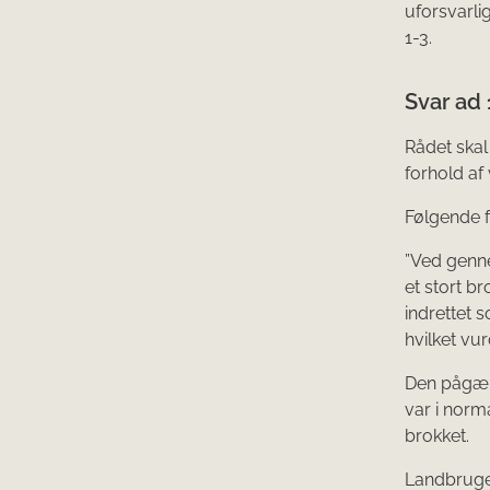
uforsvarli
1-3.
Svar ad 
Rådet skal
forhold af 
Følgende f
”Ved genne
et stort br
indrettet 
hvilket vu
Den pågæld
var i norm
brokket.
Landbruger