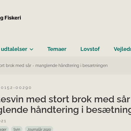
 udtalelser
Temaer
Lovstof
Vejled
ort brok med sår - manglende håndtering i besætningen
-0152-00290
esvin med stort brok med sår
lende håndtering i besætnin
021
ager
Svin
Journalår 2020