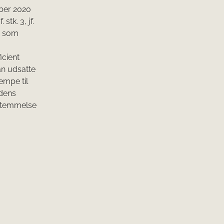
mber 2020
stk. 3, jf.
s, som
icient
han udsatte
empe til
 dens
stemmelse