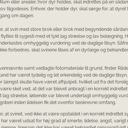
. Rum eller arealer, hvor dyr holdes, skal indrettes på en såda
v tilgodeses. Enhver, der holder dyr, skal sørge for, at dyret t
 gang om dagen.
er, at svin med store brok eller brok med begyndende sårdan
 flyttes til sygesti med et tykt lag strøelse og lav belægning. 
derkastes omhyggelig vurdering ved de daglige tilsyn. Såfr
 ikke forbedres, skal svinene tilses af en dyrlæge og behandles
nnævnte samt vedlagte fotomateriale til grund, finder Rådet
stand har været tydelig og let erkendelig ved de daglige tilsyn,
for længst skulle have været afhjulpet, hvilket ud fra det forel
 være sket ved, at det var blevet anbragt i en korrekt indrettet
t lag strøelse, løbende var blevet underlagt omhyggelig vur
ndgriben inden lidelsen fik det ovenfor beskrevne omfang.
r, at svinet, ved ikke at være opstaldet i en korrekt indrettet 
 har været udsat for høj grad af smerte, lidelse, angst, varig
ulempe, ligesom det ikke har været behandlet omsorgsfuldt