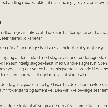
g behandling med karakter af mishandling, jf. dyreværnslovens 
1:
 indledningsvis anføre, at Rådet kun har kompetence til at ud
veterinærfaglig karakter.
remgår af Landbrugsstyrelsens anmeldelse af 9. maj 2019:
mgang af den 3. stald med slagtesvin fandt under­tegnede e
ok i en almindelig slagtesvinesti med 8 andre slagtesvin. Stien 
som sygesti og der var en belægningsgrad svarende til de andr
rderes som normal belægnings­grad af slagtesvin.
ende gris vejede ca. 50 kg. Grisen havde et stort navlebrok
al fin foderstand og al­ment vel. Den var ikke bevægelseshæ
 vælger straks at aflive grisen, som aflives under kontrollen.