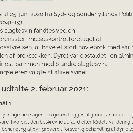
e af 25. juni 2020 fra Syd- og Sønderjyllands Politi
041-19).
´s slagtesvin fandtes ved en
erensstemmelseskontrol foretaget af
sstyrelsen, at have et stort navlebrok med sår 
en af broksækken. Dyret var opstaldet i en almi
vinesti sammen med 8 andre slagtesvin.
gsejeren valgte at aflive svinet.
udtalte 2. februar 2021:
ål 1:
lysningerne i sagen om grisen lægges til grund, anmoder je
are, hvorvidt den beskrevne adfærd efter Rådets vurdering
g behandling af dyr, grovere uforsvarlig be­handling af dyr, ell