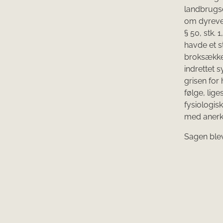
landbrugsdy
om dyrevelf
§ 50, stk.
havde et s
broksækken
indrettet s
grisen for
følge, lig
fysiologi
med anerke
Sagen blev