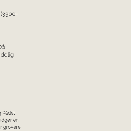
 (3300-
på
ndelig
g Rådet
 udgør en
er grovere