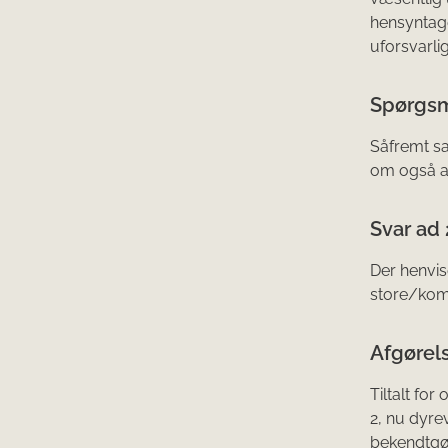
hensyntage
uforsvarli
Spørgsm
Såfremt sa
om også at
Svar ad 
Der henvis
store/komp
Afgørels
Tiltalt for
2, nu dyreve
bekendtgør