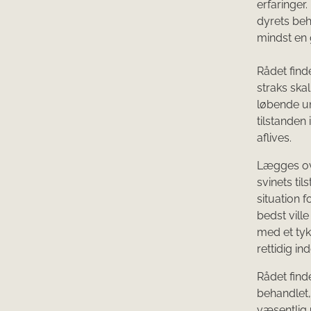
erfaringer
dyrets beho
mindst en
Rådet find
straks skal
løbende un
tilstanden
aflives.
Lægges ove
svinets til
situation 
bedst ville
med et tyk
rettidig i
Rådet finde
behandlet,
væsentlig 