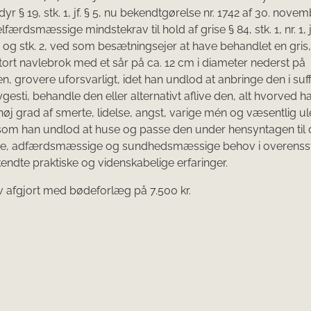
r § 19, stk. 1, jf. § 5, nu bekendtgørelse nr. 1742 af 30. nove
ærdsmæssige mindstekrav til hold af grise § 84, stk. 1, nr. 1, jf. 
 1, og stk. 2, ved som besætningsejer at have behandlet en gri
tort navlebrok med et sår på ca. 12 cm i diameter nederst på
, grovere uforsvarligt, idet han undlod at anbringe den i suff
ygesti, behandle den eller alternativt aflive den, alt hvorved 
 høj grad af smerte, lidelse, angst, varige mén og væsentlig ul
esom han undlod at huse og passe den under hensyntagen til
ske, adfærdsmæssige og sundhedsmæssige behov i overens
ndte praktiske og videnskabelige erfaringer.
 afgjort med bødeforlæg på 7.500 kr.