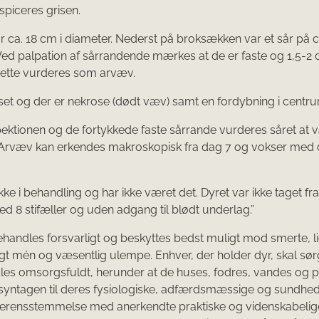
nspiceres grisen.
r ca. 18 cm i diameter. Nederst på broksækken var et sår på c
Ved palpation af sårrandende mærkes at de er faste og 1,5-2 
Dette vurderes som arvæv.
aset og der er nekrose (dødt væv) samt en fordybning i centr
pektionen og de fortykkede faste sårrande vurderes såret at
Arvæv kan erkendes makroskopisk fra dag 7 og vokser med c
kke i behandling og har ikke været det. Dyret var ikke taget fra 
d 8 stifæller og uden adgang til blødt underlag.”
ehandles forsvarligt og beskyttes bedst muligt mod smerte, li
igt mén og væsentlig ulempe. Enhver, der holder dyr, skal sørg
es omsorgsfuldt, herunder at de huses, fodres, vandes og 
syntagen til deres fysiologiske, adfærdsmæssige og sundh
verensstemmelse med anerkendte praktiske og videnskabelig