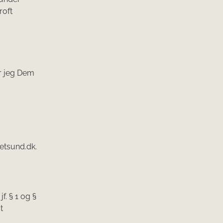
roft
er jeg Dem
etsund.dk.
jf. § 1 og §
t