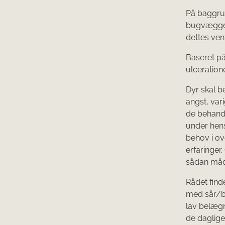
På baggru
bugvæggen 
dettes vent
Baseret p
ulceration
Dyr skal b
angst, var
de behandl
under hen
behov i o
erfaringer
sådan måde
Rådet find
med sår/be
lav belæg
de daglige