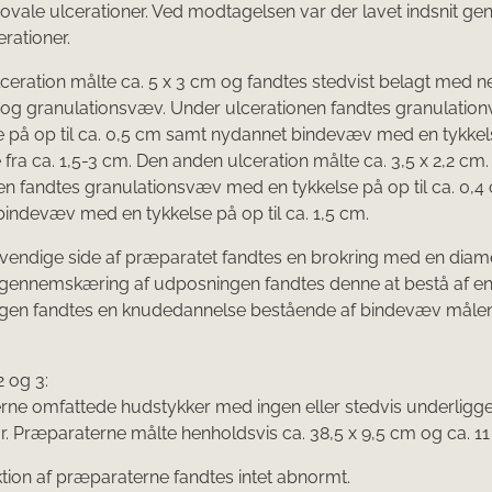
 ovale ulcerationer. Ved modtagelsen var der lavet indsnit g
rationer.
ceration målte ca. 5 x 3 cm og fandtes stedvist belagt med n
e og granulationsvæv. Under ulcerationen fandtes granulati
se på op til ca. 0,5 cm samt nydannet bindevæv med en tykkel
 fra ca. 1,5-3 cm. Den anden ulceration målte ca. 3,5 x 2,2 cm
en fandtes granulationsvæv med en tykkelse på op til ca. 0,
indevæv med en tykkelse på op til ca. 1,5 cm.
vendige side af præparatet fandtes en brokring med en diame
 gennemskæring af udposningen fandtes denne at bestå af e
gen fandtes en knudedannelse bestående af bindevæv målen
 og 3:
rne omfattede hudstykker med ingen eller stedvis underligg
r. Præparaterne målte henholdsvis ca. 38,5 x 9,5 cm og ca. 11
tion af præparaterne fandtes intet abnormt.