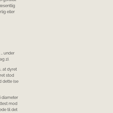
væsentlig
lig eller
 … under
ag 2).
, at dyret
ret stod
 dette (se
i diameter
ættest mod
de til det