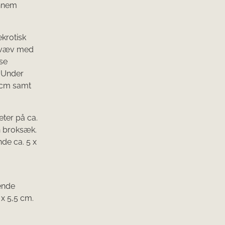
ennem
ekrotisk
onvæv med
se
. Under
4 cm samt
ter på ca.
n broksæk.
de ca. 5 x
ende
 x 5,5 cm.