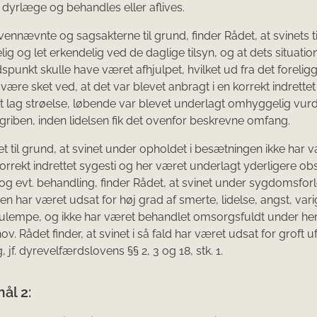
n dyrlæge og behandles eller aflives.
nnævnte og sagsakterne til grund, finder Rådet, at svinets ti
ig og let erkendelig ved de daglige tilsyn, og at dets situatio
idspunkt skulle have været afhjulpet, hvilket ud fra det foreli
 være sket ved, at det var blevet anbragt i en korrekt indrettet
t lag strøelse, løbende var blevet underlagt omhyggelig vur
ndgriben, inden lidelsen fik det ovenfor beskrevne omfang.
 til grund, at svinet under opholdet i besætningen ikke har 
korrekt indrettet sygesti og her været underlagt yderligere ob
og evt. behandling, finder Rådet, at svinet under sygdomsforl
n har været udsat for høj grad af smerte, lidelse, angst, var
 ulempe, og ikke har været behandlet omsorgsfuldt under h
hov. Rådet finder, at svinet i så fald har været udsat for groft u
 jf. dyrevelfærdslovens §§ 2, 3 og 18, stk. 1.
ål 2: