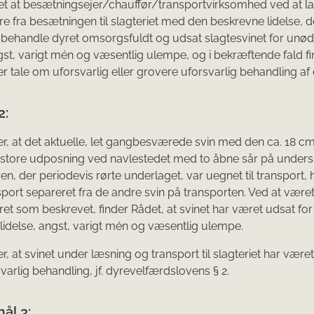
et at besætningsejer/chauffør/transportvirksomhed ved at l
re fra be­sætningen til slagteriet med den beskrevne lidelse, 
 behandle dyret omsorgs­fuldt og udsat slagtesvinet for unød
ngst, varigt mén og væsentlig ulempe, og i bekræftende fald fi
 er tale om uforsvarlig eller grovere uforsvarlig behandling af
2:
er, at det aktuelle, let gangbesværede svin med den ca. 18 c
 store udposning ved navlestedet med to åbne sår på unders
n, der periodevis rørte underlaget, var uegnet til transport,
port separeret fra de andre svin på transporten. Ved at være
ret som beskrevet, finder Rådet, at svinet har været udsat for
 lidelse, angst, varigt mén og væsentlig ulempe.
r, at svinet under læsning og transport til slagteriet har være
svarlig behandling, jf. dyrevelfærdslovens § 2.
ål 3: