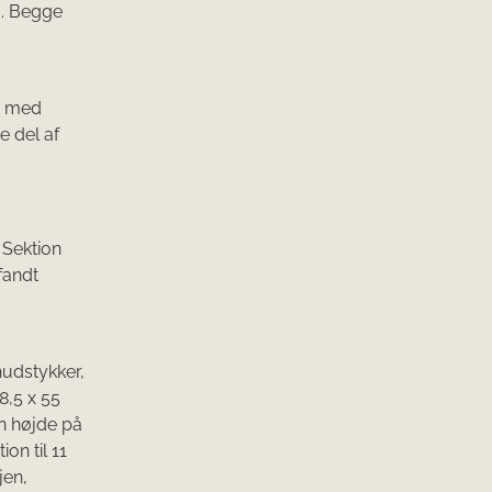
d. Begge
e med
e del af
 Sektion
fandt
udstykker,
8,5 x 55
n højde på
on til 11
jen,