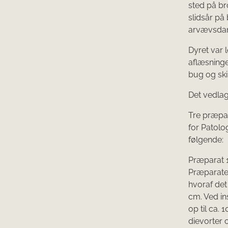
sted på br
slidsår p
arvævsdan
Dyret var 
aflæsnin­g
bug og skink
Det vedlag
Tre præpar
for Patolo
følgende:
Præparat 1
Præparate
hvor­af det
cm. Ved in
op til ca. 
dievorter o