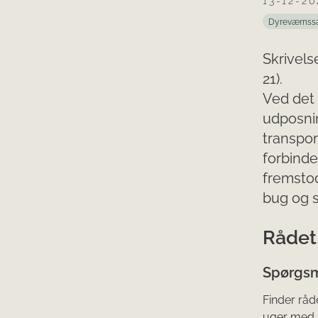
13-12-20
Dyreværnss
Skrivels
21).
Ved det 
udposnin
transpor
forbinde
fremstod
bug og s
Rådet
Spørgsm
Finder råd
uger med b