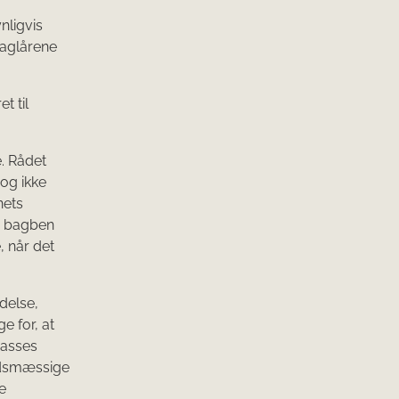
nligvis
baglårene
t til
. Rådet
 og ikke
nets
e bagben
, når det
delse,
e for, at
passes
edsmæssige
e