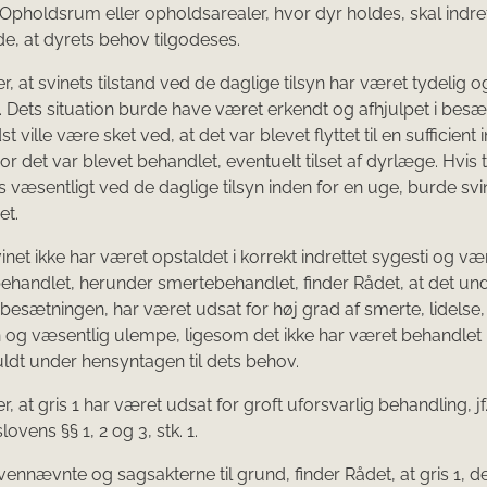
. Opholdsrum eller opholdsarealer, hvor dyr holdes, skal indre
, at dyrets behov tilgodeses.
r, at svinets tilstand ved de daglige tilsyn har været tydelig og
. Dets situation burde have været erkendt og afhjulpet i besæ
st ville være sket ved, at det var blevet flyttet til en sufficient 
or det var blevet behandlet, eventuelt tilset af dyrlæge. Hvis 
s væsentligt ved de daglige tilsyn inden for en uge, burde sv
et.
inet ikke har været opstaldet i korrekt indrettet sygesti og væ
 behandlet, herunder smertebehandlet, finder Rådet, at det un
 besætningen, har været udsat for høj grad af smerte, lidelse,
 og væsentlig ulempe, ligesom det ikke har været behandlet
dt under hensyntagen til dets behov.
r, at gris 1 har været udsat for groft uforsvarlig behandling, jf
vens §§ 1, 2 og 3, stk. 1.
nnævnte og sagsakterne til grund, finder Rådet, at gris 1, d