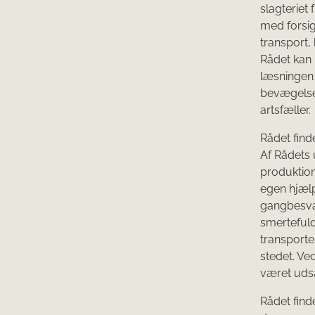
slagterie
med forsig
transport,
Rådet kan 
læsningen 
bevægelser,
artsfæller.
Rådet find
Af Rådets 
produktion
egen hjælp
gangbesvær
smertefuld
transporter
stedet. Ved
været udsa
Rådet finde