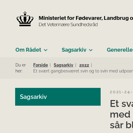
Om Rådet
Sagsarkiv
Generelle
Du er
Forside
Sagsarkiv
2022
her:
Et svært gangbesværet svin og to svin med udposnin
2021-24
Sagsarkiv
Et s
med 
sår b