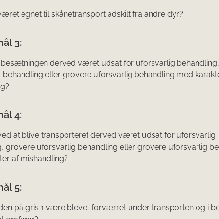
været egnet til skånetransport adskilt fra andre dyr?
ål 3:
 i besætningen derved været udsat for uforsvarlig behandling
g be­handling eller grovere uforsvarlig behandling med karakte
ng?
ål 4:
 ved at blive transporteret derved været udsat for uforsvarlig
, grovere ufor­svarlig behandling eller grovere uforsvarlig b
er af mishandling?
ål 5:
nden på gris 1 være blevet forværret under transporten og i 