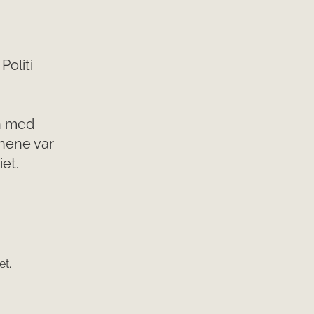
Politi
n med
nene var
iet.
et.