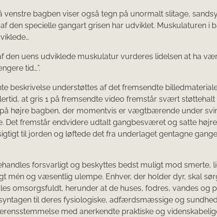
 venstre bagben viser også tegn på unormalt slitage, sandsy
af den specielle gangart grisen har udviklet. Muskulaturen i 
viklede…
f den uens udviklede muskulatur vurderes lidelsen at ha være
ængere tid…”.
 beskrivelse understøttes af det fremsendte billedmateriale
lertid, at gris 1 på fremsendte video fremstår svært støttehalt
t på højre bagben, der momentvis er vægtbærende under svi
. Det fremstår endvidere udtalt gangbesværet og satte højr
igtigt til jorden og løftede det fra underlaget gentagne gange
ehandles forsvarligt og beskyttes bedst muligt mod smerte, li
igt mén og væsentlig ulempe. Enhver, der holder dyr, skal sørg
es omsorgsfuldt, herunder at de huses, fodres, vandes og 
syntagen til deres fysiologiske, adfærdsmæssige og sundh
verensstemmelse med anerkendte praktiske og videnskabelig