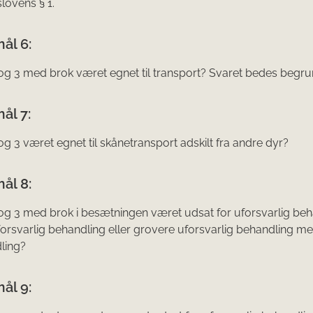
lovens § 1.
ål 6:
 og 3 med brok været egnet til transport? Svaret bedes begru
ål 7:
 og 3 været egnet til skånetransport adskilt fra andre dyr?
ål 8:
 og 3 med brok i besætningen været udsat for uforsvarlig beh
orsvar­lig behandling eller grovere uforsvarlig behandling me
ling?
ål 9: