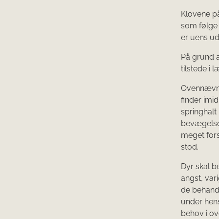
Klovene på
som følge 
er uens ud
På grund a
tilstede i l
Ovennævnte
finder imid
springhal
bevægelse
meget fors
stod.
Dyr skal b
angst, var
de behandl
under hen
behov i o