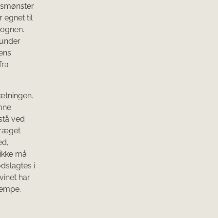
esmønster
 egnet til
vognen.
 under
nens
fra
sætningen.
omne
 stå ved
præget
ed,
 ikke må
ødslagtes i
vinet har
lempe.