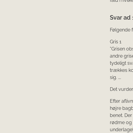
fald i hvil
Svar ad 1
Følgende f
Gris 1
”Grisen ob
andre grise
tydeligt s
trækkes ko
sig. ….
Det vurder
Efter afli
højre bagb
benet. Der
rødme og d
underlaget