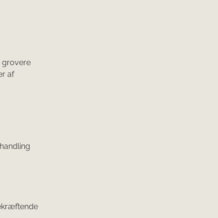
, grovere
r af
ehandling
bekræftende