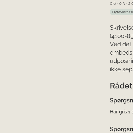
06-03-2
Dyreværnss
Skrivels
(4100-8
Ved det 
embedsd
udposnin
ikke sep
Rådet 
Spørgsm
Har gris 1
Spørgsm