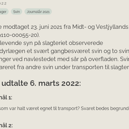
022
ager
Svin
Journalår 2021
e modtaget 23. juni 2021 fra Midt- og Vestjyllands 
9110-00055-20).
levende syn på slagteriet observerede
yrlægen et svært gangbesværet svin og to svi
ger ved navlestedet med sår på overfladen. Svi
areret fra andre svin under transporten til slagter
udtalte 6. marts 2022:
ål 1:
 som var halt været egnet til transport? Svaret bedes begrund
ål 2: