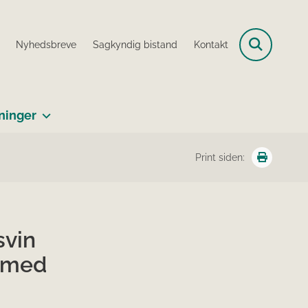
Nyhedsbreve
Sagkyndig bistand
Kontakt
ninger
Print siden:
svin
t med