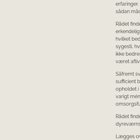
erfaringer
sådan måde
Rådet finde
erkendelig
hvilket bed
sygesti, hv
ikke bedre
været afliv
Såfremt sv
sufficient
opholdet i
varigt mén
omsorgsful
Rådet finde
dyreværnslo
Lægges ove