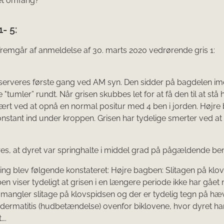
ket omfang?
- 5:
remgår af anmeldelse af 30. marts 2020 vedrørende gris 1:
serveres første gang ved AM syn. Den sidder på bagdelen im
 "tumler” rundt. Når grisen skubbes let for at få den til at stå
vært ved at opnå en normal positur med 4 ben i jorden. Højr
n­stant ind under kroppen. Grisen har tydelige smerter ved 
es, at dyret var springhalte i middel grad på pågældende ben
vning blev følgende konstateret: Højre bagben: Slitagen på klo
en viser tydeligt at grisen i en længere periode ikke har gået
 mangler slitage på klovspidsen og der er tydelig tegn på hæ
ermatitis (hudbetændelse) ovenfor biklovene, hvor dyret har
….