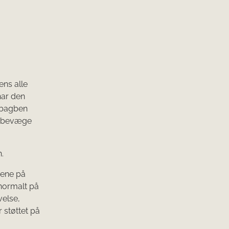
ens alle
 har den
e bagben
at bevæge
.
vene på
 normalt på
velse,
 støttet på