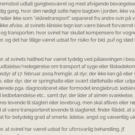
t fremstod udtalt gangbesværet og med afvigende bevægels
tig gang, hvor den nødigt satte højre bagben i jorden, ikke var
 heller ikke som ”skånetransport” separeret fra andre svin på 
ikke afvise, at svinets kliniske tegn kan være blevet forværret
og transporten, hvor svinet har skullet kompensere for vog
 og det har tillige været udsat for risiko for bid, puf og stød 
er, at svinets halthed har været tydelig ved pålæsningen i be
udtalelse/redegørelse om transport af syge eller tilskadek
sdyr af 17. februar 2009 fremgår, at dyr, der ikke kan gå eller
, eller dyr, der er springhalte eller svært støttehalte eller ud
ede pga. diagnosticeret eller formodet knoglebrud, ledskr
 ledbetændelse etc., samt dyr, der lider af almén svækkelse,
es levende til slagteri eller levebrug, men skal aflives eller n
 at være transporteret levende til slagteriet, finder Rådet, at s
t for betydelig grad af smerte, lidelse, angst og væsentlig u
r, at svinet har været udsat for uforsvarlig behandling, jf.