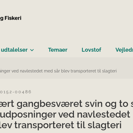
 udtalelser
Temaer
Lovstof
Vejled
ger ved navlestedet med sår blev transporteret til slagteri
-0152-00486
vært gangbesværet svin og to 
udposninger ved navlestede
lev transporteret til slagteri