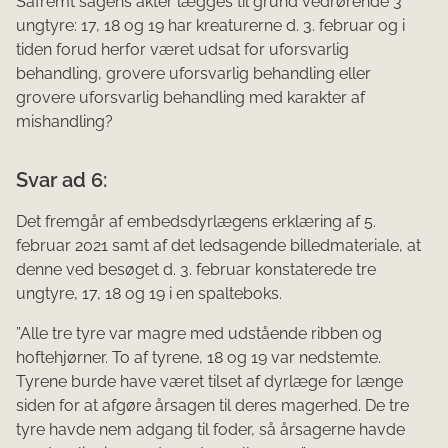
Såfremt sagens akter lægges til grund vedrørende 3
ungtyre: 17, 18 og 19 har kreaturerne d. 3. februar og i
tiden forud herfor været udsat for uforsvarlig
behandling, grovere uforsvarlig behandling eller
grovere uforsvarlig behandling med karakter af
mishandling?
Svar ad 6:
Det fremgår af embedsdyrlægens erklæring af 5.
februar 2021 samt af det ledsagende billedmateriale, at
denne ved besøget d. 3. februar konstaterede tre
ungtyre, 17, 18 og 19 i en spalteboks.
”Alle tre tyre var magre med udstående ribben og
hoftehjørner. To af tyrene, 18 og 19 var nedstemte.
Tyrene burde have været tilset af dyrlæge for længe
siden for at afgøre årsagen til deres magerhed. De tre
tyre havde nem adgang til foder, så årsagerne havde