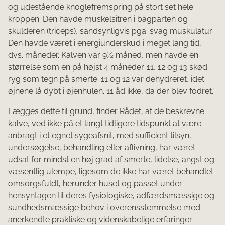
og udestående knoglefremspring på stort set hele
kroppen. Den havde muskelsitren i bagparten og
skulderen (triceps), sandsynligvis pga. svag muskulatur.
Den havde været i energiunderskud i meget lang tid,
dvs. måneder. Kalven var 9½ måned, men havde en
størrelse som en på højst 4 måneder. 11, 12 og 13 skød
ryg som tegn på smerte. 11 og 12 var dehydreret, idet
øjnene lå dybt i øjenhulen. 11 åd ikke, da der blev fodret.”
Lægges dette til grund, finder Rådet, at de beskrevne
kalve, ved ikke på et langt tidligere tidspunkt at være
anbragt i et egnet sygeafsnit, med sufficient tilsyn,
undersøgelse, behandling eller aflivning, har været
udsat for mindst en høj grad af smerte, lidelse, angst og
væsentlig ulempe, ligesom de ikke har været behandlet
omsorgsfuldt, herunder huset og passet under
hensyntagen til deres fysiologiske, adfærdsmæssige og
sundhedsmæssige behov i overensstemmelse med
anerkendte praktiske og videnskabelige erfaringer.