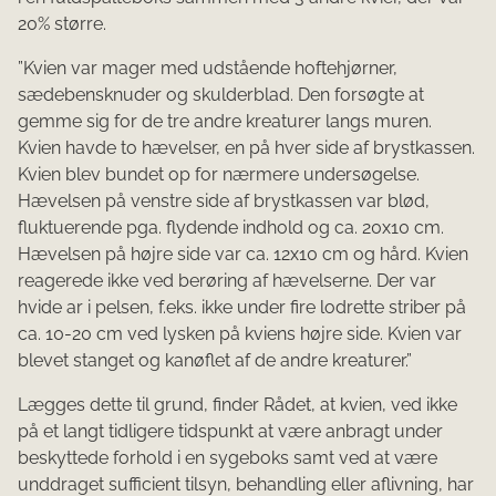
20% større.
”Kvien var mager med udstående hoftehjørner,
sædebensknuder og skulderblad. Den forsøgte at
gemme sig for de tre andre kreaturer langs muren.
Kvien havde to hævelser, en på hver side af brystkassen.
Kvien blev bundet op for nærmere undersøgelse.
Hævelsen på venstre side af brystkassen var blød,
fluktuerende pga. flydende indhold og ca. 20x10 cm.
Hævelsen på højre side var ca. 12x10 cm og hård. Kvien
reagerede ikke ved berøring af hævelserne. Der var
hvide ar i pelsen, f.eks. ikke under fire lodrette striber på
ca. 10-20 cm ved lysken på kviens højre side. Kvien var
blevet stanget og kanøflet af de andre kreaturer.”
Lægges dette til grund, finder Rådet, at kvien, ved ikke
på et langt tidligere tidspunkt at være anbragt under
beskyttede forhold i en sygeboks samt ved at være
unddraget sufficient tilsyn, behandling eller aflivning, har