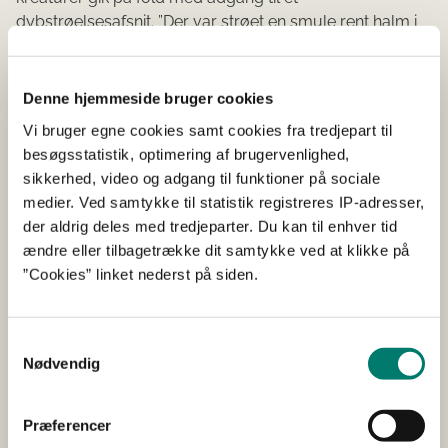
dybstrøelsesafsnit. ”Der var strøet en smule rent halm i
det ene hjørne, skønsmæssigt 6 m2. Kreaturerne var
tilsølet i varierende grad. Der var ikke tørt leje til de 38
kreaturer. -----. Ude på folden var der heller ikke tørt
Denne hjemmeside bruger cookies
leje. Ikke under fire køer, nemlig 5, 6, ko 8 og ko 9 --- var
Vi bruger egne cookies samt cookies fra tredjepart til
alt for magre til at gå ude i vinterperioden.”
besøgsstatistik, optimering af brugervenlighed,
sikkerhed, video og adgang til funktioner på sociale
Lægges dette til grund, finder Rådet, at de 4 køer, ved
medier. Ved samtykke til statistik registreres IP-adresser,
ikke at være i et tilstrækkeligt huld til at gå ude i
der aldrig deles med tredjeparter. Du kan til enhver tid
vinterperioden, ved ikke at have haft muligheder for
ændre eller tilbagetrække dit samtykke ved at klikke på
passende tørt leje, alle har været udsat for en betydelig
”Cookies” linket nederst på siden.
grad af smerte, lidelse, angst og væsentlig ulempe,
ligesom de ikke har været behandlet omsorgsfuldt,
herunder huset, fodret og passet under hensyntagen til
Samtykkevalg
deres fysiologiske, adfærdsmæssige og
Nødvendig
sundhedsmæssige behov i overensstemmelse med
anerkendte praktiske og videnskabelige erfaringer.
Dybstrøelsesafsnittet, hvortil køerne havde adgang, har
Præferencer
ikke tilgodeset dyrenes behov for passende tørt leje.