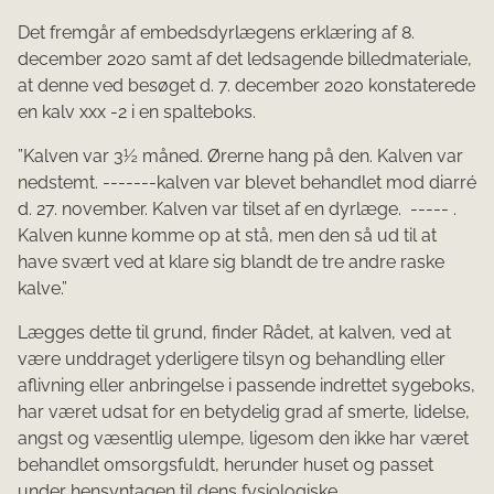
Det fremgår af embedsdyrlægens erklæring af 8.
december 2020 samt af det ledsagende billedmateriale,
at denne ved besøget d. 7. december 2020 konstaterede
en kalv xxx -2 i en spalteboks.
”Kalven var 3½ måned. Ørerne hang på den. Kalven var
nedstemt. -------kalven var blevet behandlet mod diarré
d. 27. november. Kalven var tilset af en dyrlæge. ----- .
Kalven kunne komme op at stå, men den så ud til at
have svært ved at klare sig blandt de tre andre raske
kalve.”
Lægges dette til grund, finder Rådet, at kalven, ved at
være unddraget yderligere tilsyn og behandling eller
aflivning eller anbringelse i passende indrettet sygeboks,
har været udsat for en betydelig grad af smerte, lidelse,
angst og væsentlig ulempe, ligesom den ikke har været
behandlet omsorgsfuldt, herunder huset og passet
under hensyntagen til dens fysiologiske,