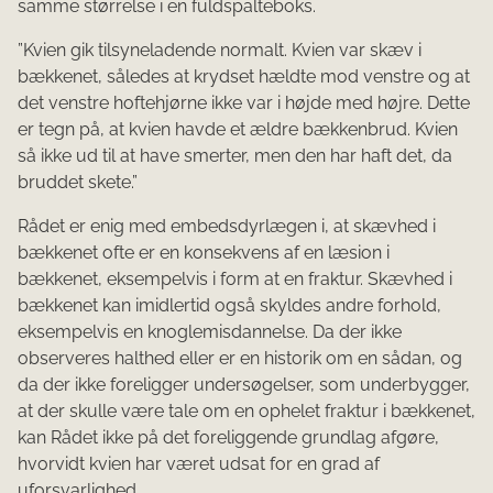
samme størrelse i en fuldspalteboks.
”Kvien gik tilsyneladende normalt. Kvien var skæv i
bækkenet, således at krydset hældte mod venstre og at
det venstre hoftehjørne ikke var i højde med højre. Dette
er tegn på, at kvien havde et ældre bækkenbrud. Kvien
så ikke ud til at have smerter, men den har haft det, da
bruddet skete.”
Rådet er enig med embedsdyrlægen i, at skævhed i
bækkenet ofte er en konsekvens af en læsion i
bækkenet, eksempelvis i form at en fraktur. Skævhed i
bækkenet kan imidlertid også skyldes andre forhold,
eksempelvis en knoglemisdannelse. Da der ikke
observeres halthed eller er en historik om en sådan, og
da der ikke foreligger undersøgelser, som underbygger,
at der skulle være tale om en ophelet fraktur i bækkenet,
kan Rådet ikke på det foreliggende grundlag afgøre,
hvorvidt kvien har været udsat for en grad af
uforsvarlighed.