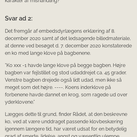
karakter af mishandling?
Svar ad 2:
Det fremgår af embedsdyrlægens erklæring af 8.
december 2020 samt af det ledsagende billedmateriale,
at denne ved besøget d. 7. december 2020 konstaterede
en ko med lange klove på bagbenene.
”Ko xxx -1 havde lange klove på begge bagben. Højre
bagben var fejlstillet og stod udaddrejet ca. 45 grader.
Venstre bagben drejede også lidt udad, men ikke så
meget som det højre. ----. Koens inderklove på
forbenene havde dannet en krog, som ragede ud over
yderklovene.”
Lægges dette til grund, finder Rådet, at den beskrevne
ko, ved at være unddraget passende klovbeskæring
igennem længere tid, har været udsat for en betydelig
grad af smerte, lidelse, angst og væsentlig ulempe,