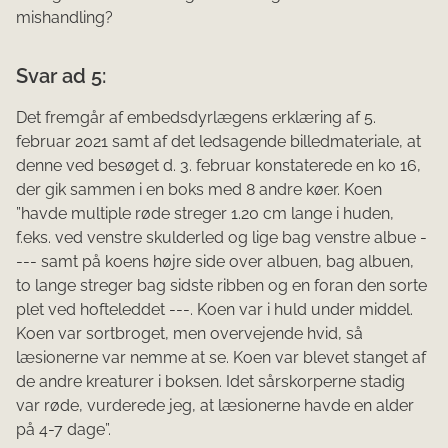
mishandling?
Svar ad 5:
Det fremgår af embedsdyrlægens erklæring af 5.
februar 2021 samt af det ledsagende billedmateriale, at
denne ved besøget d. 3. februar konstaterede en ko 16,
der gik sammen i en boks med 8 andre køer. Koen
”havde multiple røde streger 1.20 cm lange i huden,
f.eks. ved venstre skulderled og lige bag venstre albue -
--- samt på koens højre side over albuen, bag albuen,
to lange streger bag sidste ribben og en foran den sorte
plet ved hofteleddet ---. Koen var i huld under middel.
Koen var sortbroget, men overvejende hvid, så
læsionerne var nemme at se. Koen var blevet stanget af
de andre kreaturer i boksen. Idet sårskorperne stadig
var røde, vurderede jeg, at læsionerne havde en alder
på 4-7 dage”.