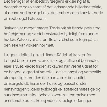
Det fremgår af embedsdyrlægens erklæring af 8.
december 2020 samt af det ledsagende billedmateriale,
at denne ved besøget d. 7. december 2020 konstaterede
en rødbroget kalv xxx-3.
”kalven var meget mager. Trods tyk strittende pels stod
hoftehjørner og sædebensknuder tydeligt frem under
huden. Kalven var alt for lille af vækst som tegn på, at
den ikke var voksen normalt.”
Lægges dette til grund, finder Rådet, at kalven, for
længst burde have været tilset og sufficient behandlet
eller aflivet. Rådet finder, at kalven har været udsat for
en betydelig grad af smerte, lidelse, angst og væsentlig
ulempe, ligesom den ikke har været behandlet
omsorgsfuldt, herunder huset og passet under
hensyntagen til dens fysiologiske, adfærdsmæssige og
sundhedsmæssige behov i overensstemmelse med
anerkendte praktiske og videnskabelige erfaringer.