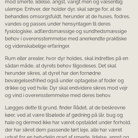
mod smerte, lidelse, angst, varigt mén og væsentlig
ulempe. Enhver, der holder dyr, skal sørge for, at de
behandles omsorgsfuldt, herunder at de huses, fodres,
vandes og passes under hensyntagen til deres
fysiologiske, adfærdsmæssige og sundhedsmæssige
behov i overensstemmelse med anerkendte praktiske
og videnskabelige erfaringer.
Rum eller arealer, hvor dyr holdes, skal indrettes på en
sådan måde, at dyrets behov tilgodeses. Det skal
herunder sikres, at dyret har den fornødne
bevægelsesfrihed også under optagelse af foder og
drikke og ved hvile. Dyr skal endvidere sikres mod vejr
og vind i overensstemmelse med deres behov.
Lægges dette til grund, finder Rådet, at de beskrevne
køer, ved at være tilsølede af gødning på lår, bug og
hale og dermed ikke har været opstaldet under forhold,
der har sikret dem passende tørt leje, alle har været
udsat for en betydelig grad af smerte, lidelse, angst og