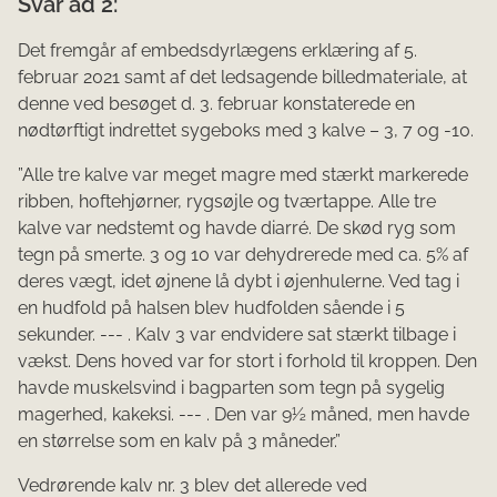
Svar ad 2:
Det fremgår af embedsdyrlægens erklæring af 5.
februar 2021 samt af det ledsagende billedmateriale, at
denne ved besøget d. 3. februar konstaterede en
nødtørftigt indrettet sygeboks med 3 kalve – 3, 7 og -10.
”Alle tre kalve var meget magre med stærkt markerede
ribben, hoftehjørner, rygsøjle og tværtappe. Alle tre
kalve var nedstemt og havde diarré. De skød ryg som
tegn på smerte. 3 og 10 var dehydrerede med ca. 5% af
deres vægt, idet øjnene lå dybt i øjenhulerne. Ved tag i
en hudfold på halsen blev hudfolden sående i 5
sekunder. --- . Kalv 3 var endvidere sat stærkt tilbage i
vækst. Dens hoved var for stort i forhold til kroppen. Den
havde muskelsvind i bagparten som tegn på sygelig
magerhed, kakeksi. --- . Den var 9½ måned, men havde
en størrelse som en kalv på 3 måneder.”
Vedrørende kalv nr. 3 blev det allerede ved