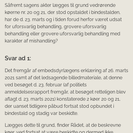
Såfremt sagens akter lægges til grund vedrørende
køerne nr. 20 og 21, der stod opstaldet i bindestalden,
har de d. 23. marts og i tiden forud herfor været udsat
for uforsvarlig behandling, grovere uforsvarlig
behandling eller grovere uforsvarlig behandling med
karakter af mishandling?
Svar ad 1:
Det fremgår af embedsdyrlægens erklæring af 26. marts
2021 samt af det ledsagende billedmateriale, at denne
ved besøget d. 23. februar (af politiets
anmeldelsesrapport fremgår, at besøget retteligen blev
aflagt d. 23. marts 2021) konstaterede 2 køer 20 og 21,
der uanset tidligere påbud fortsat stod opbundet i
bindestald og stadig var beskidte.
Lægges dette til grund, finder Rådet, at de beskrevne
køer, ved fortsat at være beskidte og dermed ikke