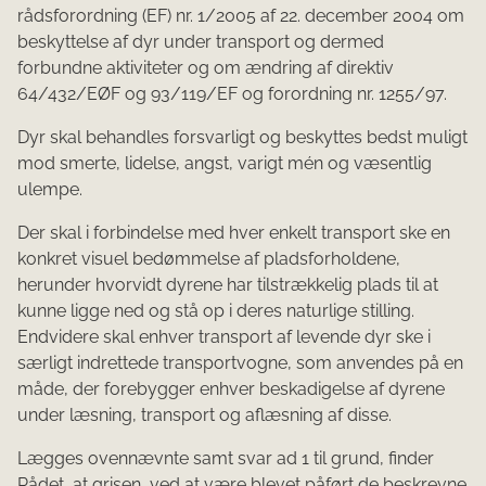
rådsforordning (EF) nr. 1/2005 af 22. december 2004 om
beskyttelse af dyr under transport og dermed
forbundne aktiviteter og om ændring af direktiv
64/432/EØF og 93/119/EF og forordning nr. 1255/97.
Dyr skal behandles forsvarligt og beskyttes bedst muligt
mod smerte, lidelse, angst, varigt mén og væsentlig
ulempe.
Der skal i forbindelse med hver enkelt transport ske en
konkret visuel bedømmelse af pladsforholdene,
herunder hvorvidt dyrene har tilstrækkelig plads til at
kunne ligge ned og stå op i deres naturlige stilling.
Endvidere skal enhver transport af levende dyr ske i
særligt indrettede transportvogne, som anvendes på en
måde, der forebygger enhver beskadigelse af dyrene
under læsning, transport og aflæsning af disse.
Lægges ovennævnte samt svar ad 1 til grund, finder
Rådet, at grisen, ved at være blevet påført de beskrevne