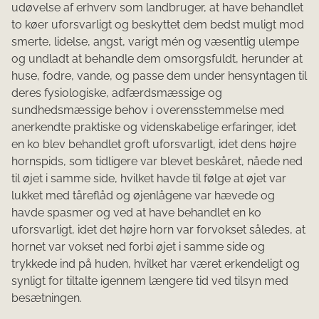
udø­velse af erhverv som landbruger, at have behandlet
to køer uforsvarligt og beskyttet dem bedst muligt mod
smerte, lidelse, angst, varigt mén og væsentlig ulempe
og undladt at behandle dem omsorgsfuldt, herunder at
huse, fodre, vande, og passe dem under hensyntagen til
deres fysiologiske, adfærdsmæs­sige og
sundhedsmæssige behov i overensstemmelse med
anerkendte praktiske og videnskabelige erfa­ringer, idet
en ko blev behandlet groft uforsvarligt, idet dens højre
hornspids, som tidligere var blevet beskåret, nåede ned
til øjet i samme side, hvilket havde til følge at øjet var
lukket med tåreflåd og øjenlågene var hævede og
havde spasmer og ved at have behandlet en ko
uforsvarligt, idet det højre horn var forvokset således, at
hornet var vokset ned forbi øjet i samme side og
trykkede ind på huden, hvilket har været erkendeligt og
syn­ligt for tiltalte igennem længere tid ved tilsyn med
besætningen.