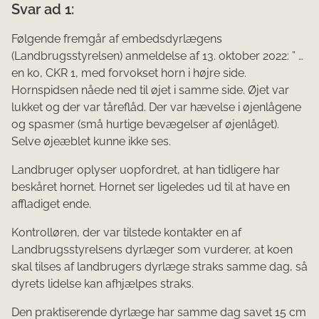
Svar ad 1:
Følgende fremgår af embedsdyrlægens
(Landbrugsstyrelsen) anmeldelse af 13. oktober 2022: ” …
en ko, CKR 1, med forvokset horn i højre side.
Hornspidsen nåede ned til øjet i samme side. Øjet var
lukket og der var tåreflåd. Der var hævelse i øjenlågene
og spasmer (små hurtige bevægelser af øjenlåget).
Selve øjeæblet kunne ikke ses.
Landbruger oplyser uopfordret, at han tidligere har
beskåret hornet. Hornet ser ligeledes ud til at have en
affladiget ende.
Kontrolløren, der var tilstede kontakter en af
Landbrugsstyrelsens dyrlæger som vurderer, at koen
skal tilses af landbrugers dyrlæge straks samme dag, så
dyrets lidelse kan afhjælpes straks.
Den praktiserende dyrlæge har samme dag savet 15 cm