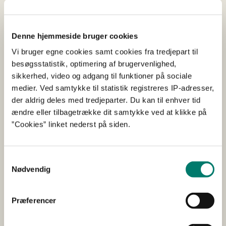
dyrets lidelse kan afhjælpes straks.
Den praktiserende dyrlæge har samme dag savet 15 cm
Denne hjemmeside bruger cookies
af hornet i lokalbedøvelse.”
Vi bruger egne cookies samt cookies fra tredjepart til
Dyr skal behandles forsvarligt og beskyttes bedst muligt
besøgsstatistik, optimering af brugervenlighed,
mod smerte, lidelse, angst, varigt mén og væsentlig
sikkerhed, video og adgang til funktioner på sociale
ulempe. Enhver, der holder dyr, skal sørge for, at de
medier. Ved samtykke til statistik registreres IP-adresser,
behandles omsorgsfuldt, herunder at de huses, fodres,
der aldrig deles med tredjeparter. Du kan til enhver tid
vandes og passes under hensyntagen til deres
ændre eller tilbagetrække dit samtykke ved at klikke på
fysiologiske, adfærdsmæssige og sundhedsmæssige
”Cookies” linket nederst på siden.
behov i overensstemmelse med anerkendte praktiske
og videnskabelige erfaringer.
Samtykkevalg
Sagens fotodokumentation understøtter den af en
Nødvendig
kontrollør fra Landbrugsstyrelsen udfærdigede
beskrivelse af forholdene.
Præferencer
Lægges ovennævnte og det medfølgende
billedmateriale til grund, finder Rådet, at kreaturernes