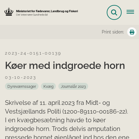
Print siden:
2023-24-0151-00139
Køer med indgroede horn
03-10-2023
Dyreværnssager
Kvæg
Journalår 2023
Skrivelse af 11. april 2023 fra Midt- og
Vestsjællands Politi (1200-89110-00186-22).
I en kvægbesætning havde to køer
indgroede horn. Trods delvis amputation
pressede hornet øjenlåget ind hos den ene