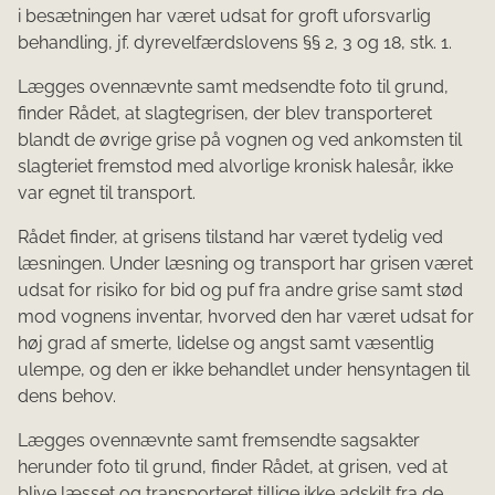
i besætningen har været udsat for groft uforsvarlig
behandling, jf. dyrevelfærdslovens §§ 2, 3 og 18, stk. 1.
Lægges ovennævnte samt medsendte foto til grund,
finder Rådet, at slagtegrisen, der blev transporteret
blandt de øvrige grise på vognen og ved ankomsten til
slagteriet fremstod med alvorlige kronisk halesår, ikke
var egnet til transport.
Rådet finder, at grisens tilstand har været tydelig ved
læsningen. Under læsning og transport har grisen været
udsat for risiko for bid og puf fra andre grise samt stød
mod vognens inventar, hvorved den har været udsat for
høj grad af smerte, lidelse og angst samt væsentlig
ulempe, og den er ikke behandlet under hensyntagen til
dens behov.
Lægges ovennævnte samt fremsendte sagsakter
herunder foto til grund, finder Rådet, at grisen, ved at
blive læsset og transporteret tillige ikke adskilt fra de