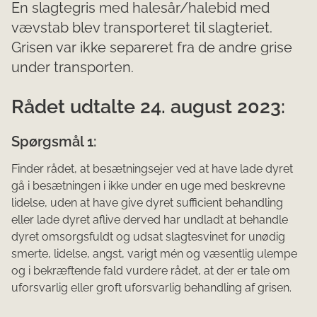
En slagtegris med halesår/halebid med
vævstab blev transporteret til slagteriet.
Grisen var ikke separeret fra de andre grise
under transporten.
Rådet udtalte 24. august 2023:
Spørgsmål 1:
Finder rådet, at besætningsejer ved at have lade dyret
gå i besætningen i ikke under en uge med be­skrevne
lidelse, uden at have give dyret sufficient behandling
eller lade dyret aflive derved har undladt at behandle
dyret omsorgsfuldt og udsat slagtesvinet for unødig
smerte, lidelse, angst, va­rigt mén og væsentlig ulempe
og i bekræftende fald vurdere rådet, at der er tale om
uforsvarlig el­ler groft uforsvarlig behandling af grisen.