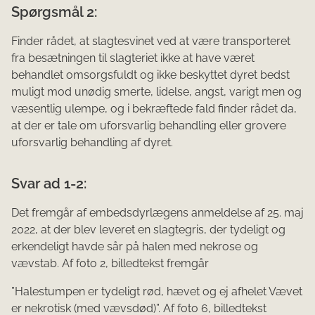
Spørgsmål 2:
Finder rådet, at slagtesvinet ved at være transporteret
fra besætningen til slagteriet ikke at have væ­ret
behandlet omsorgsfuldt og ikke beskyttet dyret bedst
muligt mod unødig smerte, lidelse, angst, varigt men og
væsentlig ulempe, og i bekræftede fald finder rådet da,
at der er tale om uforsvarlig behandling eller grovere
uforsvarlig behandling af dyret.
Svar ad 1-2:
Det fremgår af embedsdyrlægens anmeldelse af 25. maj
2022, at der blev leveret en slagtegris, der tydeligt og
erkendeligt havde sår på halen med nekrose og
vævstab. Af foto 2, billedtekst fremgår
”Halestumpen er tydeligt rød, hævet og ej afhelet Vævet
er nekrotisk (med vævsdød)”. Af foto 6, billedtekst