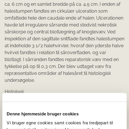
ca. 6 cm og en samlet bredde på ca. 4,5 cm. I enden af
halestumpen fandtes en cirkulær ulceration som
omfattede hele den caudale ende af halen. Ulcerationen
havde let irregulære sårrande med stedvist nekrotisk
sårskorpe og central blotlægning af knoglevæv. Ved
inspektion af den sagittale snitflade fandtes halestumpen
at indeholde 3 1/2 halehvirvler, hvoraf den yderste halve
hvirvel fandtes i relation til såroverfladen, og var
blotlagt. I sårranden fandtes reparatorisk væv med en
tykkelse på op til 0,3 cm. Der blev udtaget væv fra
repræsentative områder af halesåret til histologisk
undersøgelse.
Histologi:
Ved den histologiske undersøgelse fandtes i relation til
ulcerationen stedvis udtalt vævsnekrose med diffus
infiltration domineret af delvist henfaldne neutrofile
Denne hjemmeside bruger cookies
granulocytter (plegmone). Endvidere fandtes multifokal
Vi bruger egne cookies samt cookies fra tredjepart til
trombose, proliferation af fibroblaster og angiogenese