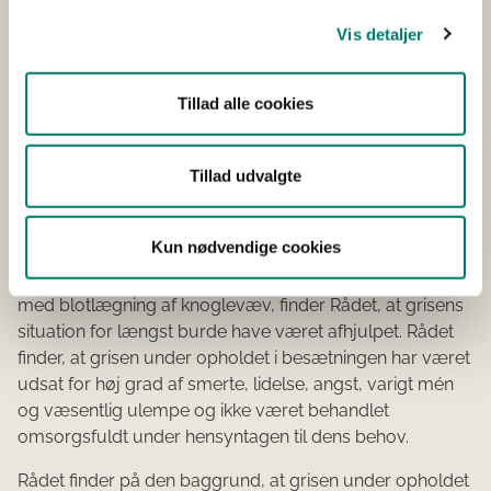
Rådet finder, at grise med alvorlige halesår/halebid ved
Vis detaljer
de daglige tilsyn i besætningen skal identificeres og
deres tilstand afhjælpes. Dette bør ske ved, at grisene
flyttes til en sufficient indrettet sygesti, eventuelt
Tillad alle cookies
behandles/tilses af en dyrlæge. Såfremt tilstanden ved
disse forholdsregler ikke bedres væsentligt, bør grisene
Tillad udvalgte
aflives.
Lægges sagens akter til grund, herunder det forhold at
Kun nødvendige cookies
grisen ved ankomst til slagteriet fremstod med tab af en
større del af halen og med en ulcerereret halestump
med blotlægning af knoglevæv, finder Rådet, at grisens
situation for længst burde have været afhjulpet. Rådet
finder, at grisen under opholdet i besætningen har været
udsat for høj grad af smerte, lidelse, angst, varigt mén
og væsentlig ulempe og ikke været behandlet
omsorgsfuldt under hensyntagen til dens behov.
Rådet finder på den baggrund, at grisen under opholdet