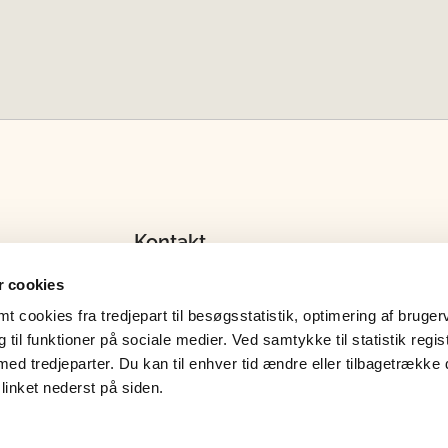
Kontakt
Spørgsmål vedrørende Det Veterinære Su
 cookies
stilles til Det Veterinære Sundhedsråds sekr
 cookies fra tredjepart til besøgsstatistik, optimering af bruger
til funktioner på sociale medier. Ved samtykke til statistik regis
Tlf. 72 27 69 00
med tredjeparter. Du kan til enhver tid ændre eller tilbagetrække
E-mail: 246sek@fvst.dk
linket nederst på siden.