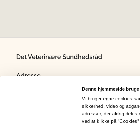
Det Veterinære Sundhedsråd
Adresse
Det Veterinære Sundhedsråd
Denne hjemmeside bruger
Stationsparken 31-33
Vi bruger egne cookies samt
2600 Glostrup
sikkerhed, video og adgang 
Tlf: 72 27 69 00
adresser, der aldrig deles 
ved at klikke på ”Cookies” 