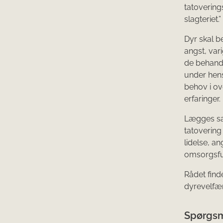
tatovering
slagteriet.”
Dyr skal b
angst, var
de behandl
under hen
behov i o
erfaringer.
Lægges sag
tatovering
lidelse, a
omsorgsful
Rådet find
dyrevelfær
Spørgsm