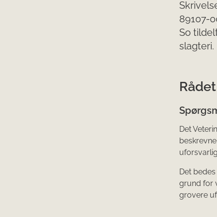
Skrivels
89107-0
So tildel
slagteri.
Rådet
Spørgsm
Det Veter
beskrevne 
uforsvarlig
Det bedes e
grund for 
grovere uf