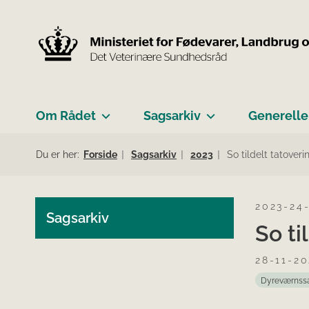
Om Rådet
Sagsarkiv
Generelle
Du er her:
Forside
Sagsarkiv
2023
So tildelt tatover
2023-24
Sagsarkiv
So ti
28-11-20
Dyreværnss