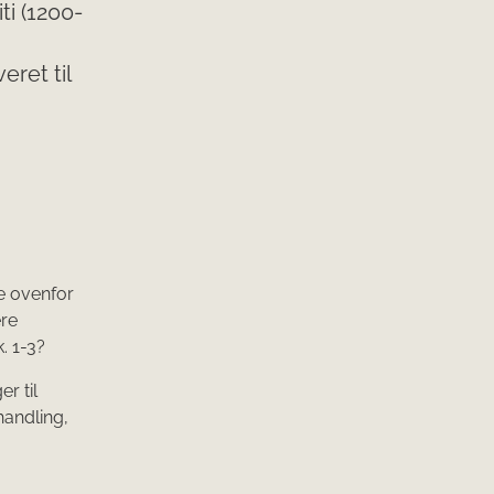
ti (1200-
eret til
e ovenfor
ere
. 1-3?
r til
handling,