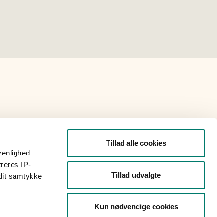
ndhedsråds arbejde kan
Tillad alle cookies
etariat:
venlighed,
treres IP-
Tillad udvalgte
 dit samtykke
Kun nødvendige cookies