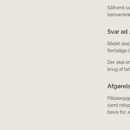
Såfremt sa
bemærkning
Svar ad 
Rådet skal
flertallig
Der skal e
brug af ta
Afgørels
Påtaleopgiv
samt retspl
bevis for, 