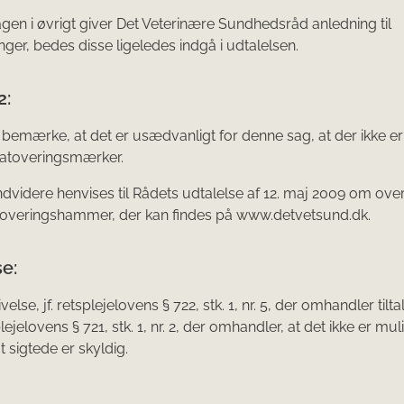
gen i øvrigt giver Det Veterinære Sundhedsråd anledning til
er, bedes disse ligele­des indgå i udtalelsen.
2:
 bemærke, at det er usædvanligt for denne sag, at der ikke er
e tatoveringsmærker.
ndvidere henvises til Rådets udtalelse af 12. maj 2009 om ov
toveringshammer, der kan findes på www.detvetsund.dk.
e:
else, jf. retsplejelovens § 722, stk. 1, nr. 5, der omhandler tilta
ejelovens § 721, stk. 1, nr. 2, der omhandler, at det ikke er muli
at sigtede er skyldig.