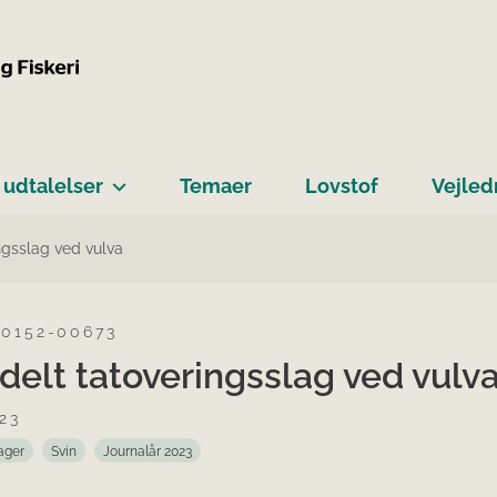
 udtalelser
Temaer
Lovstof
Vejled
ingsslag ved vulva
-0152-00673
ldelt tatoveringsslag ved vulv
23
ager
Svin
Journalår 2023