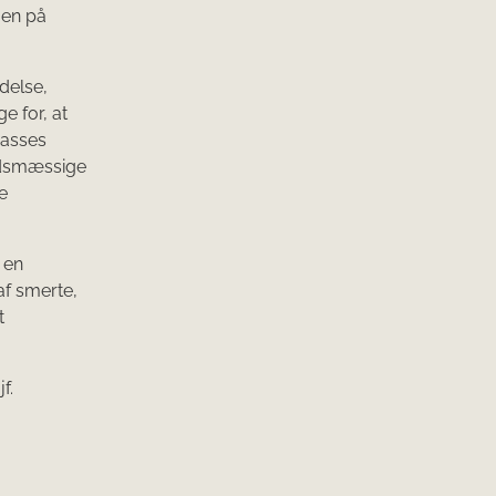
gen på
delse,
e for, at
passes
edsmæssige
e
 en
af smerte,
t
f.