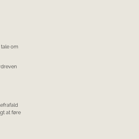
 tale om
erdreven
lefrafald
gt at føre