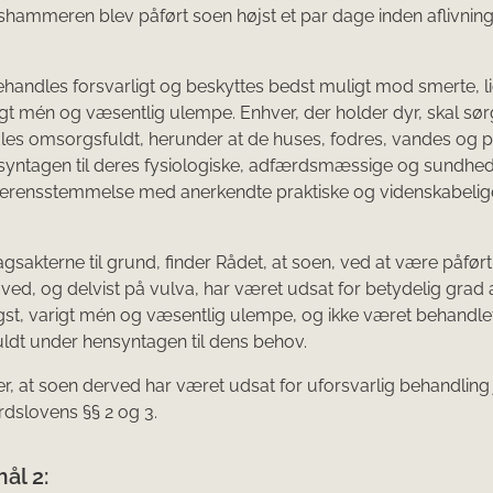
sham­meren blev påført soen højst et par dage inden aflivnin
ehandles forsvarligt og beskyttes bedst muligt mod smerte, li
igt mén og væsentlig ulempe. Enhver, der holder dyr, skal sørg
es omsorgsfuldt, herunder at de huses, fodres, vandes og 
syntagen til deres fysiologiske, adfærdsmæssige og sundh
verensstemmelse med anerkendte praktiske og videnskabelig
sakterne til grund, finder Rådet, at soen, ved at være påført
 ved, og delvist på vulva, har været udsat for betydelig grad 
ngst, varigt mén og væsentlig ulempe, og ikke været behandle
dt under hensyntagen til dens behov.
er, at soen derved har været udsat for uforsvarlig behandling j
dslovens §§ 2 og 3.
ål 2: