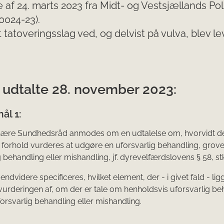
e af 24. marts 2023 fra Midt- og Vestsjællands Poli
0024-23).
t tatoveringsslag ved, og delvist på vulva, blev lev
 udtalte 28. november 2023:
ål 1:
inære Sundhedsråd anmodes om en udtalelse om, hvorvidt d
forhold vurde­res at udgøre en uforsvarlig behandling, grov
 behandling eller mishandling, jf. dyrevel­færdslovens § 58, stk
ndvidere specificeres, hvilket element, der - i givet fald - ligge
vurderingen af, om der er tale om henholdsvis uforsvarlig be
orsvarlig behandling eller mishandling.