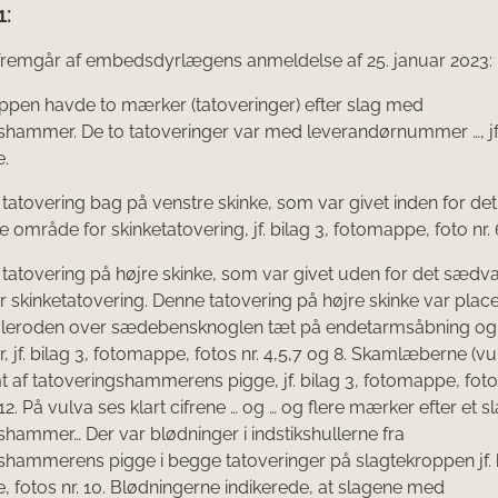
1:
fremgår af embedsdyrlægens anmeldelse af 25. januar 2023:
ppen havde to mærker (tatoveringer) efter slag med
shammer. De to tatoveringer var med leverandørnummer …, jf. 
.
 tatovering bag på venstre skinke, som var givet inden for det
område for skinket­atovering, jf. bilag 3, fotomappe, foto nr. 
 tatovering på højre skinke, som var givet uden for det sædva
 skinketatove­ring. Denne tatovering på højre skinke var plac
haleroden over sædebensknoglen tæt på endetarmsåbning og
 jf. bilag 3, fotomappe, fotos nr. 4,5,7 og 8. Skamlæberne (vu
t af tatoveringshammerens pigge, jf. bilag 3, fotomappe, fotos
12. På vulva ses klart cifrene … og … og flere mærker efter et 
shammer… Der var blødninger i indstikshullerne fra
shammerens pigge i begge tatoveringer på slagte­kroppen jf. b
 fotos nr. 10. Blødningerne indikerede, at slagene med