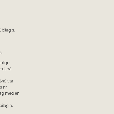
bilag 3,
6.
nlige
eret på
lva) var
 nr.
slag med en
ilag 3,