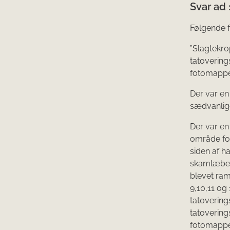
Svar ad 
Følgende 
”Slagtekro
tatovering
fotomappe
Der var en
sædvanlige 
Der var en
område for
siden af 
skamlæber,
blevet ram
9,10,11 og 
tatovering
tatovering
fotomappe,