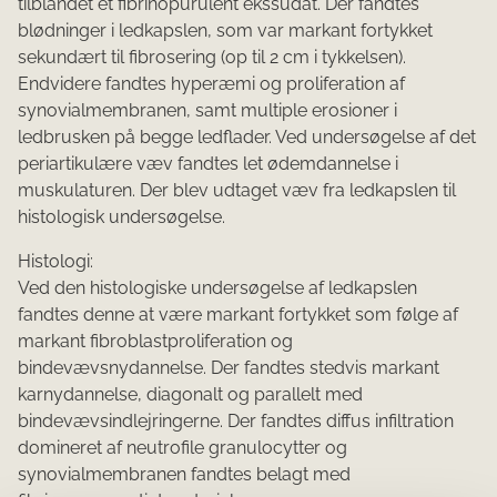
tilblandet et fibrinopurulent ekssudat. Der fandtes
blødninger i ledkapslen, som var markant fortykket
sekundært til fibrosering (op til 2 cm i tykkelsen).
Endvidere fandtes hyperæmi og proliferation af
synovialmembranen, samt multiple erosioner i
ledbrusken på begge ledflader. Ved undersøgelse af det
periartikulære væv fandtes let ødemdannelse i
muskulaturen. Der blev udtaget væv fra ledkapslen til
histologisk undersøgelse.
Histologi:
Ved den histologiske undersøgelse af ledkapslen
fandtes denne at være markant fortykket som følge af
markant fibroblastproliferation og
bindevævsnydannelse. Der fandtes stedvis markant
karnydannelse, diagonalt og parallelt med
bindevævsindlejringerne. Der fandtes diffus infiltration
domineret af neutrofile granulocytter og
synovialmembranen fandtes belagt med