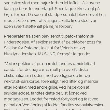
sygestien stod med højre forben let løftet, så klovene
kun lige berørte underlaget. Soen lagde ikke vægt på
højre forben. Da soen af staldpersonalet blev drevet hen
mod stikstien, hvor aflivningen skulle finde sted, var
soen svært støttehalt på højre forben.”
Præparater fra soen blev sendt til pato-anatomisk
undersøgelse. Af sektionsattest af 24. oktober 2022 fra
Sektion for Patologi, Institut for Veterinær- og
Husdyrvidenskab, KU SUND, fremgår følgende:
”Ved inspektion af præparatet fandtes umiddelbart
caudalt for det højre øre, multiple overfladiske
ekskoriationer i huden med overliggende tør og
nekrotisk sårskorpe, foreneligt med rifter og mærker
efter kontakt med andre grise. Ved inspektion af
skulderleddet, fandtes dette delvist åbnet ved
modtagelsen. Leddet fremstod fortykket og fast ved
palpation. Ved åbning af leddet fandtes synovialvæsken