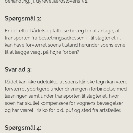
behandling, jf. dyrevelfærdslovens § 2.
Spørgsmål 3:
Er det efter Rådets opfattelse belæg for at antage, at
transporten fra besætningsadressen i .. til slag­teriet i …
kan have forværret soens tilstand herunder soens evne
til at lægge vægt på højre for­ben?
Svar ad 3:
Rådet kan ikke udelukke, at soens kliniske tegn kan være
forværret yderligere under drivningen i forbindelse med
læsningen samt under transporten til slagteriet, hvor
soen har skullet kompensere for vognens bevægelser
og har været i risiko for bid, puf og stød fra artsfæller.
Spørgsmål 4: