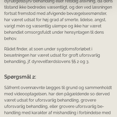
dyrlægetilsyn/behandling eller rettidig aflivning, da dens
tilstand ikke bedredes væsentligt, og den ved læsningen
fortsat fremstod med afvigende bevægelsesmønster,
har været udsat for høj grad af smerte, lidelse, angst,
varigt mén og væsentlig ulempe og ikke har været
behandlet omsorgsfuldt under hensyntagen til dens
behov.
Rådet finder, at soen under sygdomsforløbet i
besætningen har været udsat for groft uforsvarlig
behandling, jf. dyrevelfærdslovens §§ 2 og 3.
Spørgsmål 2:
Såfremt ovennævnte lægges til grund og sammenholdt
med videooptagelsen, har den pågældende so der­ved
været udsat for uforsvarlig behandling, grovere
uforsvarlig behandling, eller grovere uforsvarlig be­
handling med karakter af mishandling i forbindelse med