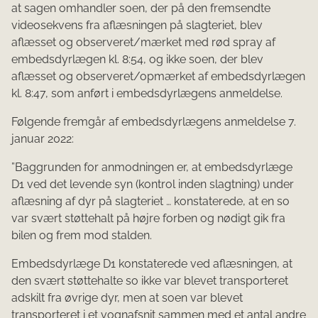
at sagen omhandler soen, der på den fremsendte
videosekvens fra aflæsningen på slagteriet, blev
aflæsset og observeret/mærket med rød spray af
embedsdyrlægen kl. 8:54, og ikke soen, der blev
aflæsset og observeret/opmærket af embedsdyrlægen
kl. 8:47, som anført i embedsdyrlægens anmeldelse.
Følgende fremgår af embedsdyrlægens anmeldelse 7.
januar 2022:
”Baggrunden for anmodningen er, at embedsdyrlæge
D1 ved det levende syn (kontrol in­den slagtning) under
aflæsning af dyr på slagteriet … konstaterede, at en so
var svært støttehalt på højre forben og nødigt gik fra
bilen og frem mod stalden.
Embedsdyrlæge D1 konstaterede ved aflæsningen, at
den svært støttehalte so ikke var blevet transporteret
adskilt fra øvrige dyr, men at soen var blevet
transporteret i et vognafsnit sammen med et antal andre