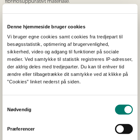
fibrinosuppurativt materiale.
Konklusion:
Baseret på ovenstående fund kan det konkluderes, at
Denne hjemmeside bruger cookies
præparatet er sæde for en kronisk, fibrinopurulent
proliferativ og erosiv artritis i skulderleddet, med
Vi bruger egne cookies samt cookies fra tredjepart til
periartikulær fibrosering. Baseret på graden af
besøgsstatistik, optimering af brugervenlighed,
reparatoriske forandringer vurderes læsionerne at have
sikkerhed, video og adgang til funktioner på sociale
en alder på flere uger.”
medier. Ved samtykke til statistik registreres IP-adresser,
der aldrig deles med tredjeparter. Du kan til enhver tid
Det fremgår endvidere af afhøringsrapporten af 7. april
ændre eller tilbagetrække dit samtykke ved at klikke på
2022, at ejer oplyste, at soen i ca. tre uger forud for
”Cookies” linket nederst på siden.
leveringen havde gået i en aflastningssti med
dybstrøelse, og at den ikke var behandlet. Det fremgår
tillige, at ”… han havde konstateret, at soen gik fint da den
Samtykkevalg
skulle ind i lastbilen, dog trak den lidt på højre forben.”
Nødvendig
Dyr skal behandles forsvarligt og beskyttes bedst muligt
mod smerte, lidelse, angst, varigt mén og væsentlig
Præferencer
ulempe. Enhver, der holder dyr, skal sørge for, at de