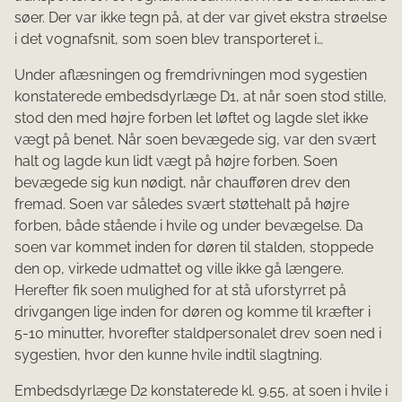
søer. Der var ikke tegn på, at der var givet ekstra strøelse
i det vognafsnit, som soen blev transporteret i…
Under aflæsningen og fremdrivningen mod sygestien
konstaterede embedsdyrlæge D1, at når soen stod stille,
stod den med højre forben let løftet og lagde slet ikke
vægt på benet. Når soen bevægede sig, var den svært
halt og lagde kun lidt vægt på højre forben. Soen
bevægede sig kun nødigt, når chaufføren drev den
fremad. Soen var således svært støttehalt på højre
forben, både stående i hvile og under bevægelse. Da
soen var kommet inden for døren til stalden, stoppede
den op, virkede udmat­tet og ville ikke gå længere.
Herefter fik soen mulighed for at stå uforstyrret på
drivgangen lige inden for døren og komme til kræfter i
5-10 minutter, hvorefter staldpersonalet drev soen ned i
sygestien, hvor den kunne hvile indtil slagtning.
Embedsdyrlæge D2 konstaterede kl. 9.55, at soen i hvile i