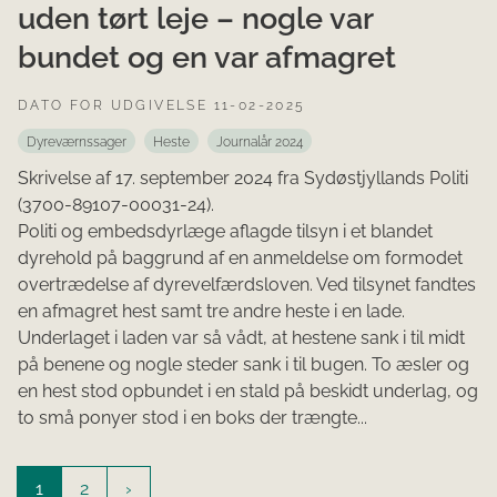
uden tørt leje – nogle var
bundet og en var afmagret
DATO FOR UDGIVELSE 11-02-2025
Dyreværnssager
Heste
Journalår 2024
Skrivelse af 17. september 2024 fra Sydøstjyllands Politi
(3700-89107-00031-24).
Politi og embedsdyrlæge aflagde tilsyn i et blandet
dyrehold på baggrund af en anmeldelse om formodet
overtrædelse af dyrevelfærdsloven. Ved tilsynet fandtes
en afmagret hest samt tre andre heste i en lade.
Underlaget i laden var så vådt, at hestene sank i til midt
på benene og nogle steder sank i til bugen. To æsler og
en hest stod opbundet i en stald på beskidt underlag, og
to små ponyer stod i en boks der trængte...
1
2