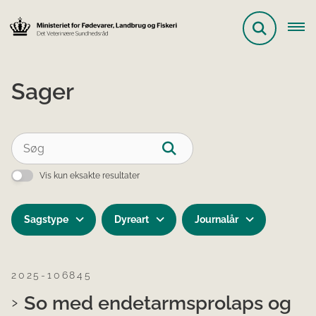
Sager
Vis kun eksakte resultater
Sagstype
Dyreart
Journalår
2025-106845
So med endetarmsprolaps og