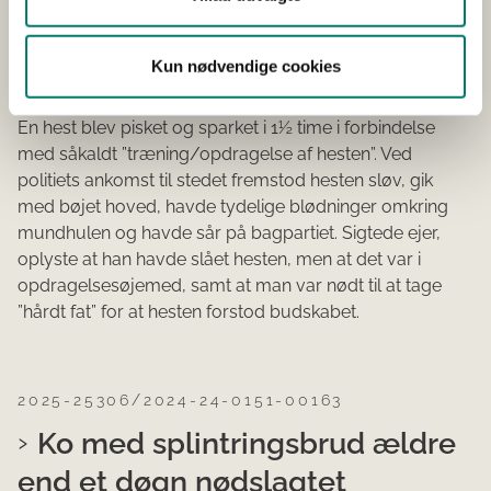
DATO FOR UDGIVELSE 11-03-2025
Dyreværnssager
Heste
Journalår 2024
Kun nødvendige cookies
Skrivelse af 3. oktober 2024 fra Midt- og Vestjyllands
Politi (4100-89107-00149-24).
En hest blev pisket og sparket i 1½ time i forbindelse
med såkaldt ”træning/opdragelse af hesten”. Ved
politiets ankomst til stedet fremstod hesten sløv, gik
med bøjet hoved, havde tydelige blødninger omkring
mundhulen og havde sår på bagpartiet. Sigtede ejer,
oplyste at han havde slået hesten, men at det var i
opdragelsesøjemed, samt at man var nødt til at tage
”hårdt fat” for at hesten forstod budskabet.
2025-25306/2024-24-0151-00163
Ko med splintringsbrud ældre
end et døgn nødslagtet