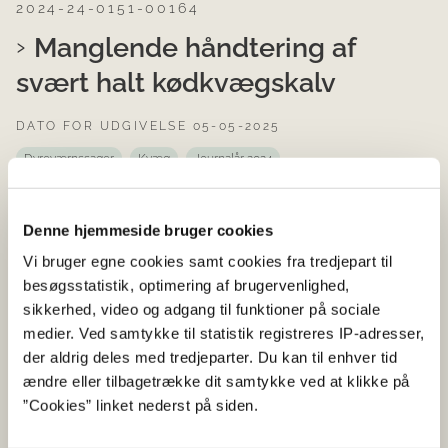
2024-24-0151-00164
Manglende håndtering af
svært halt kødkvægskalv
DATO FOR UDGIVELSE 05-05-2025
Dyreværnssager
Kvæg
Journalår 2024
Skrivelse af 14. oktober 2024 fra Nordjyllands Politi
(5100-89107-00189-24).
Denne hjemmeside bruger cookies
Ved kontrolbesøg i en kødkvægsbesætning
Vi bruger egne cookies samt cookies fra tredjepart til
observerede kontrollanten en 2 mdr. gammel
besøgsstatistik, optimering af brugervenlighed,
kødkvægskalv, der var uvillig til at rejse sig. Kalven var
sikkerhed, video og adgang til funktioner på sociale
svært støttehalt på højre bagben, havde hævelse af
medier. Ved samtykke til statistik registreres IP-adresser,
haseleddet og et sår på ydersiden af hasen. Kalven var
der aldrig deles med tredjeparter. Du kan til enhver tid
opstaldet sammen med resten af flokken (køer, kalve,
ændre eller tilbagetrække dit samtykke ved at klikke på
tyr) i alt 29 dyr.
”Cookies” linket nederst på siden.