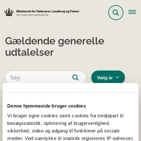
Gældende generelle
udtalelser
Vis kun eksakte resultater
Denne hjemmeside bruger cookies
Udtalelse vedrørende brug af
Vi bruger egne cookies samt cookies fra tredjepart til
besøgsstatistik, optimering af brugervenlighed,
næsebrems/næseklemme på
sikkerhed, video og adgang til funktioner på sociale
heste
medier. Ved samtykke til statistik registreres IP-adresser,