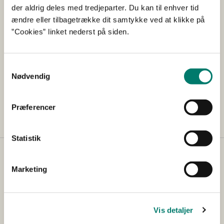
der aldrig deles med tredjeparter. Du kan til enhver tid
DATO FOR UDGIVELSE 19-08-1994
ændre eller tilbagetrække dit samtykke ved at klikke på
”Cookies” linket nederst på siden.
Gældende
Det Veterinære Sundhedsråd er blevet anmodet om en
udtalelse vedrørende brug af
Samtykkevalg
næsebrems/næseklemme på heste i forbindelse med
Nødvendig
læsning, transport og aflæsning. Rådet har i den
anledning udtalt:
Præferencer
Statistik
Det Veterinære Sundhedsråd
Marketing
Adresse
Vis detaljer
Det Veterinære Sundhedsråd
Stationsparken 31-33