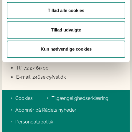
2600 Glostrup
Tillad alle cookies
Tlf: 72 27 69 00
Kontakt
Tillad udvalgte
Spørgsmål vedrørende Det Veterinære Sundhedsråds
arbejde kan stilles til Det Veterinære Sundhedsråds
Kun nødvendige cookies
sekretariat:
Tlf. 72 27 69 00
E-mail: 246sek@fvst.dk
Cookies
Tilgængelighedserklæring
Abonnér på Rådets nyheder
Persondatapolitik