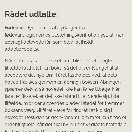
Rådet udtalte:
Fødevarestyrelsen fik af dyrlæger fra
fødevareregionernes besætningskontrol oplyst, at man
jævnligt oplevede får, som blev fastholdt i
adoptionsbokse.
Når et får skal adoptere et lam, bliver fåret i nogle
tilfælde fastholdt i en boks, så det bliver tvunget til at
acceptere det nye lam. Fåret fastholdes ved, at dets
hoved trækkes gennem en åbning i boksen. Åbningen
spærres delvis, så hovedet ikke kan føres tilbage. Når
fåret er fikseret, er det ikke i stand til at vende sig. I de
tilfælde, hvor der anvendes plader i stedet for tremmer i
boksens væg, vil fåret være forhindret i at klø sig i
hovedet. Desuden er det tvivlsomt, om fåret kan finde et
ordentligt leje, når det skal hvile. I det vedlagte materiale
fra Landbrugets Rådgivningscenter beskrives