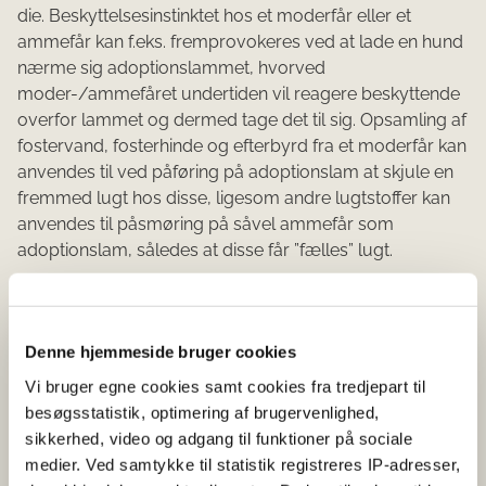
die. Beskyttelsesinstinktet hos et moderfår eller et
ammefår kan f.eks. fremprovokeres ved at lade en hund
nærme sig adoptionslammet, hvorved
moder-/ammefåret undertiden vil reagere beskyttende
overfor lammet og dermed tage det til sig. Opsamling af
fostervand, fosterhinde og efterbyrd fra et moderfår kan
anvendes til ved påføring på adoptionslam at skjule en
fremmed lugt hos disse, ligesom andre lugtstoffer kan
anvendes til påsmøring på såvel ammefår som
adoptionslam, således at disse får ”fælles” lugt.
Andre metoder består i en opbinding af
moder-/ammefår enten ved reb eller ved indsættelse af
moderdyret i særlige bokse, hvorved fåret ikke kan se,
Denne hjemmeside bruger cookies
hvilke lam, der dier hos hende. Ved opbindingen eller i
Vi bruger egne cookies samt cookies fra tredjepart til
de såkaldte adoptionsbokse kan fåret lægge sig samt
besøgsstatistik, optimering af brugervenlighed,
indtage foder og vand frit, men kan på grund af
sikkerhed, video og adgang til funktioner på sociale
fikseringen i boksen ikke vende sig imod sin egen
medier. Ved samtykke til statistik registreres IP-adresser,
bagpart.