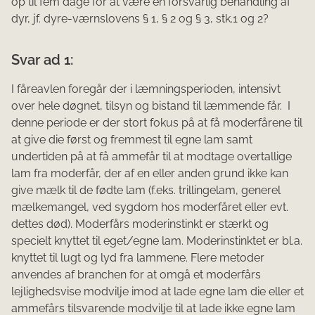
op til fem dage for at være en forsvarlig behandling af
dyr, jf. dyre-værnslovens § 1, § 2 og § 3, stk.1 og 2?
Svar ad 1:
I fåreavlen foregår der i læmningsperioden, intensivt
over hele døgnet, tilsyn og bistand til læmmende får. I
denne periode er der stort fokus på at få moderfårene til
at give die først og fremmest til egne lam samt
undertiden på at få ammefår til at modtage overtallige
lam fra moderfår, der af en eller anden grund ikke kan
give mælk til de fødte lam (f.eks. trillingelam, generel
mælkemangel, ved sygdom hos moderfåret eller evt.
dettes død). Moderfårs moderinstinkt er stærkt og
specielt knyttet til eget/egne lam. Moderinstinktet er bl.a.
knyttet til lugt og lyd fra lammene. Flere metoder
anvendes af branchen for at omgå et moderfårs
lejlighedsvise modvilje imod at lade egne lam die eller et
ammefårs tilsvarende modvilje til at lade ikke egne lam