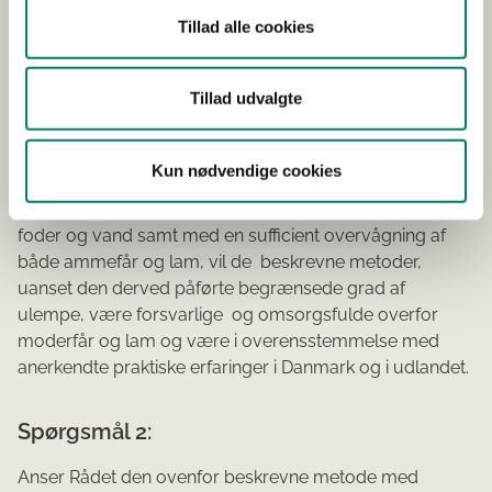
Når dette findes nødvendigt, er det af såvel praktiske
Tillad alle cookies
årsager som af hensyn til managementmuligheder især
indsættelse i særlige bokse (adoptionsbokse eller
grinder), der finder anvendelse.
Tillad udvalgte
Lægges ovennævnte til grund, finder Rådet, at under
forudsætning af, at en fiksering af ammefår er så
Kun nødvendige cookies
kortvarig som muligt (maksimalt 3-5 dage) og med en
samtidig tilsikring af, at fåret frit kan lægge sig, indtage
foder og vand samt med en sufficient overvågning af
både ammefår og lam, vil de beskrevne metoder,
uanset den derved påførte begrænsede grad af
ulempe, være forsvarlige og omsorgsfulde overfor
moderfår og lam og være i overensstemmelse med
anerkendte praktiske erfaringer i Danmark og i udlandet.
Spørgsmål 2:
Anser Rådet den ovenfor beskrevne metode med