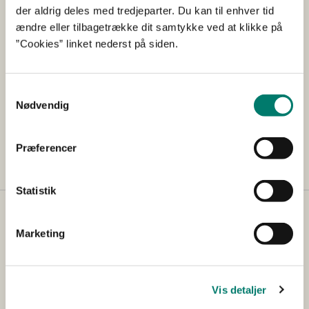
der aldrig deles med tredjeparter. Du kan til enhver tid
DATO FOR UDGIVELSE 21-06-2002
ændre eller tilbagetrække dit samtykke ved at klikke på
”Cookies” linket nederst på siden.
Historisk
I alle produktionssystemer, hvor grise opstaldes, vil der i
perioder opstå tilskadekomst eller sygdomsproblemer,
Samtykkevalg
der enten er behandlingskrævende og/eller af
Nødvendig
dyreværnsmæssige grunde kræver flytning til mere
skånsomme omgivelser.
Præferencer
Statistik
Det Veterinære Sundhedsråd
Marketing
Adresse
Vis detaljer
Det Veterinære Sundhedsråd
Stationsparken 31-33