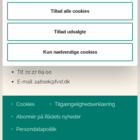
2600 Glostrup
Tillad alle cookies
Tlf: 72 27 69 00
Kontakt
Tillad udvalgte
Spørgsmål vedrørende Det Veterinære Sundhedsråds
arbejde kan stilles til Det Veterinære Sundhedsråds
Kun nødvendige cookies
sekretariat:
Tlf. 72 27 69 00
E-mail: 246sek@fvst.dk
Cookies
Tilgængelighedserklæring
Abonnér på Rådets nyheder
Persondatapolitik