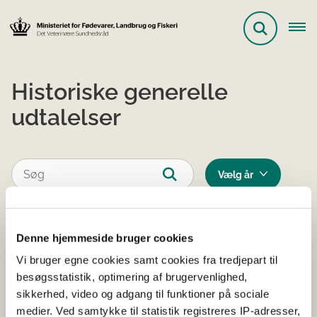
Historiske generelle
udtalelser
Vis kun eksakte resultater
Denne hjemmeside bruger cookies
Historisk udtalelse af 21. juni
Vi bruger egne cookies samt cookies fra tredjepart til
besøgsstatistik, optimering af brugervenlighed,
2002 angående sygeafdeling til
sikkerhed, video og adgang til funktioner på sociale
svin
medier. Ved samtykke til statistik registreres IP-adresser,