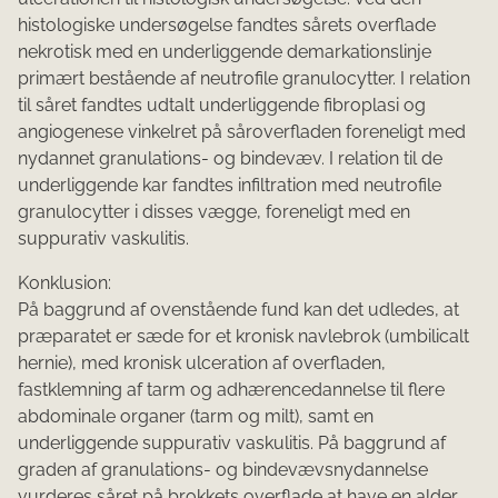
histologiske undersøgelse fandtes sårets overflade
nekrotisk med en underliggende demarkationslinje
primært bestående af neutrofile granulocytter. I relation
til såret fandtes udtalt underliggende fibroplasi og
angiogenese vinkelret på såroverfladen foreneligt med
nydannet granulations- og bindevæv. I relation til de
underliggende kar fandtes infiltration med neutrofile
granulocytter i disses vægge, foreneligt med en
suppurativ vaskulitis.
Konklusion:
På baggrund af ovenstående fund kan det udledes, at
præparatet er sæde for et kronisk navlebrok (umbilicalt
hernie), med kronisk ulceration af overfladen,
fastklemning af tarm og adhærencedannelse til flere
abdominale organer (tarm og milt), samt en
underliggende suppurativ vaskulitis. På baggrund af
graden af granulations- og bindevævsnydannelse
vurderes såret på brokkets overflade at have en alder