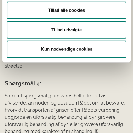
Tillad alle cookies
Rådet anser svin med brok/udposninger ved
navlestedet med sårdannelser på brokket/udposningen
for uegnede til transport, og sådanne svin skal afvises
Tillad udvalgte
inden transporten og aflives i besætningen.
Lægges ovennævnte samt svar ad 1 til grund, finder
Kun nødvendige cookies
Rådet, at grisen ikke var egnet til transport, heller ikke
separeret fra de andre smågrise i et rum med ekstra
strøelse.
Spørgsmål 4:
Såfremt spørgsmål 3 besvares helt eller delvist
afvisende, anmoder jeg desuden Rådet om at besvare,
hvorvidt transporten af grisen efter Rådets vurdering
udgjorde en uforsvarlig behandling af dyr, grovere
uforsvarlig behandling af dyr, eller grovere uforsvarlig
behandling med karakter af mishandling, jf.