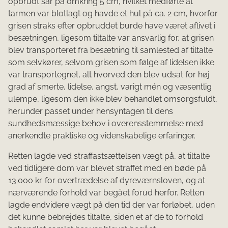
opbrudt sår på omkring 5 cm, hvilket medførte at
tarmen var blotlagt og havde et hul på ca. 2 cm, hvorfor
grisen straks efter opbruddet burde have været aflivet i
besætningen, ligesom tiltalte var ansvarlig for, at grisen
blev transporteret fra besætning til samlested af tiltalte
som selvkører, selvom grisen som følge af lidelsen ikke
var transportegnet, alt hvorved den blev udsat for høj
grad af smerte, lidelse, angst, varigt mén og væsentlig
ulempe, ligesom den ikke blev behandlet omsorgsfuldt,
herunder passet under hensyntagen til dens
sundhedsmæssige behov i overensstemmelse med
anerkendte praktiske og videnskabelige erfaringer.
Retten lagde ved straffastsættelsen vægt på, at tiltalte
ved tidligere dom var blevet straffet med en bøde på
13.000 kr. for overtrædelse af dyreværnsloven, og at
nærværende forhold var begået forud herfor. Retten
lagde endvidere vægt på den tid der var forløbet, uden
det kunne bebrejdes tiltalte, siden et af de to forhold