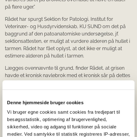
på flere uger.”
Rådet har spurgt Sektion for Patologi, Institut for
Veterinær- og Husdyrvidenskab, KU SUND om det på
baggrund af den patoanatomiske undersøgelse, jf.
sektionsattesten, er muligt at vurdere alderen på hullet i
tarmen. Rådet har fået oplyst, at det ikke er muligt at
estimere alderen på hullet i tarmen.
Lægges ovennævnte til grund, finder Rådet, at grisen
havde et kronisk navlebrok med et kronisk sår på dettes
overflade med en alder på flere uger. Rådet finder det
endvidere ikke muligt at aldersbestemme hullet i
tarmen.
Denne hjemmeside bruger cookies
Vi bruger egne cookies samt cookies fra tredjepart til
Spørgsmål 2:
besøgsstatistik, optimering af brugervenlighed,
sikkerhed, video og adgang til funktioner på sociale
Finder Rådet, at grisens lidelse har været erkendelig i
medier. Ved samtykke til statistik registreres IP-adresser,
besætningen og i forbindelse med læsningen af dyrene,