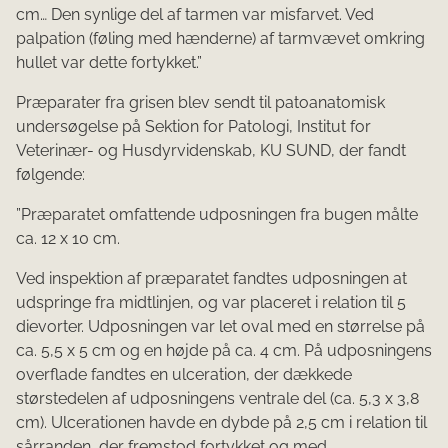
cm… Den synlige del af tarmen var misfarvet. Ved
palpation (føling med hænderne) af tarmvævet omkring
hullet var dette fortykket.”
Præparater fra grisen blev sendt til patoanatomisk
undersøgelse på Sektion for Patologi, Institut for
Veterinær- og Husdyrvidenskab, KU SUND, der fandt
følgende:
”Præparatet omfattende udposningen fra bugen målte
ca. 12 x 10 cm.
Ved inspektion af præparatet fandtes udposningen at
udspringe fra midtlinjen, og var placeret i relation til 5
dievorter. Udposningen var let oval med en størrelse på
ca. 5,5 x 5 cm og en højde på ca. 4 cm. På udposningens
overflade fandtes en ulceration, der dækkede
størstedelen af udposningens ventrale del (ca. 5,3 x 3,8
cm). Ulcerationen havde en dybde på 2,5 cm i relation til
sårranden, der fremstod fortykket og med