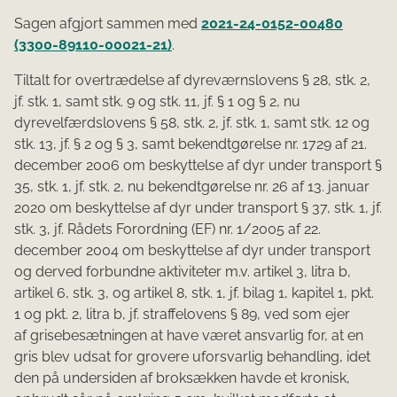
Sagen afgjort sammen med
2021-24-0152-00480
(3300-89110-00021-21)
.
Tiltalt for overtrædelse af dyreværnslovens § 28, stk. 2,
jf. stk. 1, samt stk. 9 og stk. 11, jf. § 1 og § 2, nu
dyrevelfærdslovens § 58, stk. 2, jf. stk. 1, samt stk. 12 og
stk. 13, jf. § 2 og § 3, samt bekendtgørelse nr. 1729 af 21.
december 2006 om beskyttelse af dyr under transport §
35, stk. 1, jf. stk. 2, nu bekendtgørelse nr. 26 af 13. januar
2020 om beskyttelse af dyr under transport § 37, stk. 1, jf.
stk. 3, jf. Rådets Forordning (EF) nr. 1/2005 af 22.
december 2004 om beskyttelse af dyr under transport
og derved forbundne aktiviteter m.v. artikel 3, litra b,
artikel 6, stk. 3, og artikel 8, stk. 1, jf. bilag 1, kapitel 1, pkt.
1 og pkt. 2, litra b, jf. straffelovens § 89, ved som ejer
af grisebesætningen at have været ansvarlig for, at en
gris blev udsat for grovere uforsvarlig behandling, idet
den på undersiden af broksækken havde et kronisk,