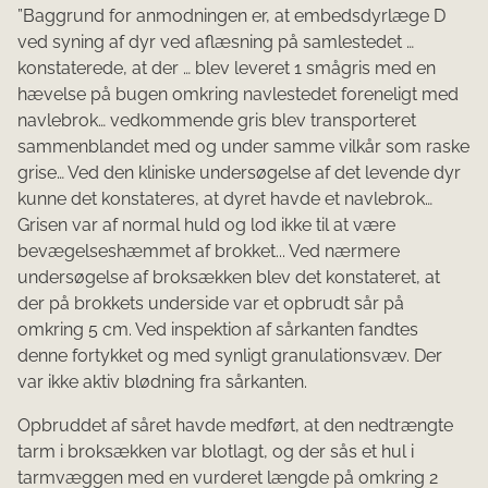
”Baggrund for anmodningen er, at embedsdyrlæge D
ved syning af dyr ved aflæsning på samlestedet …
konstatere­de, at der … blev leveret 1 smågris med en
hævelse på bugen omkring navle­stedet foreneligt med
navlebrok… vedkommende gris blev transporteret
sammen­blandet med og under samme vilkår som raske
grise… Ved den kliniske undersøgelse af det levende dyr
kunne det konstateres, at dyret hav­de et navlebrok…
Grisen var af normal huld og lod ikke til at være
bevægelseshæmmet af brokket... Ved nærmere
undersøgelse af broksækken blev det konstateret, at
der på brokkets underside var et opbrudt sår på
omkring 5 cm. Ved inspektion af sårkanten fandtes
denne fortykket og med synligt granulationsvæv. Der
var ikke aktiv blødning fra sår­kanten.
Opbruddet af såret havde medført, at den nedtrængte
tarm i broksækken var blotlagt, og der sås et hul i
tarmvæggen med en vurderet længde på omkring 2