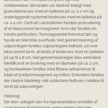
volddannelse. Sårranden var stedvist belagt med
granulationsvæv med en tykkelse på ca. 0,1 cm og
underliggende nydannet bindevæv med en tykkelse på
ca. 0,4 cm. Centralt i ulcerationen fandtes protrudering
af et inkarcereret tarmsegment, hvori der fandtes en
mindre perforation. Tarmsegmentet fremstod tørt og
havde en nekrotisk overflade. Ved gennemskæring af
udposningen fandtes udposningens indhold, ud over
inkarcereret tarm, at bestå af bindevæv med en tykkelse
på op til 2,8 cm. Ved gennemskæringen blev endvidere
identificeret en brokring med en diameter på ca. 2 cm,
og broksækken fandtes med fibrøse adhærencer til
både et tyndtarmssegment og milten. Endvidere fandtes
der stedvis blødning i det subkutane fedtvæv i relation til
såret på udposningen.
Histologi:
Der blev udtaget væv fra repræsentative områder af
ulcerationen til histologisk undersøgelse. Ved den