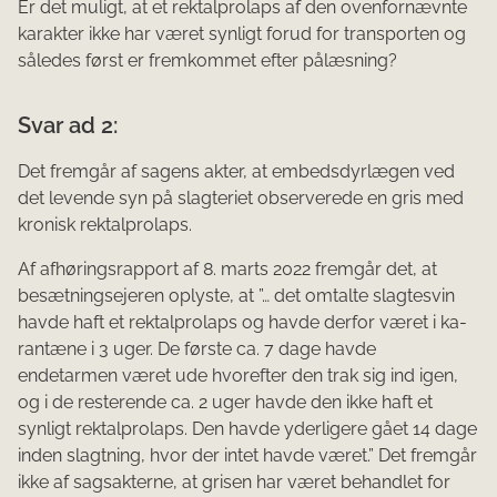
Er det muligt, at et rektalprolaps af den ovenfornævnte
karakter ikke har været synligt forud for trans­porten og
således først er fremkommet efter pålæsning?
Svar ad 2:
Det fremgår af sagens akter, at embedsdyrlægen ved
det levende syn på slagteriet observerede en gris med
kronisk rektalprolaps.
Af afhøringsrapport af 8. marts 2022 fremgår det, at
besætningsejeren oplyste, at ”… det omtalte slagtesvin
havde haft et rektalprolaps og havde derfor været i ka­
rantæne i 3 uger. De første ca. 7 dage havde
endetarmen været ude hvorefter den trak sig ind igen,
og i de resterende ca. 2 uger havde den ikke haft et
synligt rektalprolaps. Den havde yderligere gået 14 da­ge
inden slagtning, hvor der intet havde været.” Det fremgår
ikke af sagsakterne, at grisen har været behandlet for