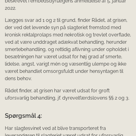
beskrevet i embedsdyrlægens anmeldelse af 5. januar
2022.
Lægges svar ad 1 og 2 til grund, finder Rådet, at grisen,
der ved det levende syn på slagteriet fremstod med
kronisk rektalprolaps med nekrotisk og trevlet overflade,
ved at være unddraget adækvat behandling, herunder
smertebehandling, og rettidig aflivning under opholdet i
besætningen har været udsat for høj grad af smerte,
lidelse, angst, varigt mén og væsentlig ulempe og ikke
været behandlet omsorgsfuldt under hensyntagen til
dens behov.
Rådet finder, at grisen har været udsat for groft
uforsvarlig behandling, jf. dyrevelfærdslovens §§ 2 og 3.
Spørgsmål 4:
Har slagtesvinet ved at blive transporteret fra
leverandøren til slagteriet været udsat for uforsvarlig