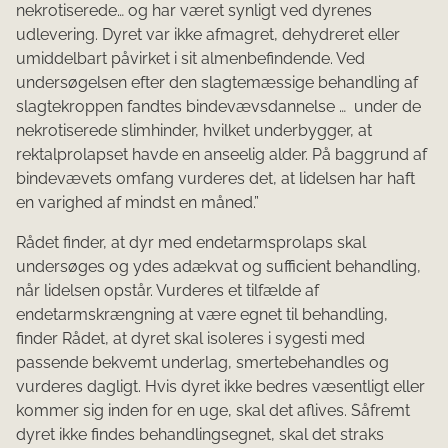
nekrotiserede… og har været synligt ved dyrenes
udlevering. Dyret var ikke afmagret, dehydreret eller
umiddelbart påvirket i sit al­menbefindende. Ved
undersøgelsen efter den slagtemæssige behandling af
slagtekroppen fandtes bindevævsdannelse … under de
nekrotiserede slimhinder, hvilket underbyg­ger, at
rektalprolapset havde en anseelig alder. På baggrund af
bindevævets omfang vurderes det, at lidelsen har haft
en varighed af mindst en måned.”
Rådet finder, at dyr med endetarmsprolaps skal
undersøges og ydes adækvat og sufficient behandling,
når lidelsen opstår. Vurderes et tilfælde af
endetarmskrængning at være egnet til behandling,
finder Rådet, at dyret skal isoleres i sygesti med
passende bekvemt underlag, smertebehandles og
vurderes dagligt. Hvis dyret ikke bedres væsentligt eller
kommer sig inden for en uge, skal det aflives. Såfremt
dyret ikke findes behandlingsegnet, skal det straks