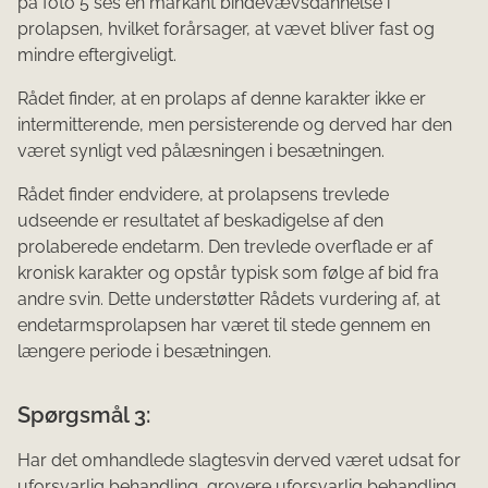
på foto 5 ses en markant bindevævsdannelse i
prolapsen, hvilket forårsager, at vævet bliver fast og
mindre eftergiveligt.
Rådet finder, at en prolaps af denne karakter ikke er
intermitterende, men persisterende og derved har den
været synligt ved pålæsningen i besætningen.
Rådet finder endvidere, at prolapsens trevlede
udseende er resultatet af beskadigelse af den
prolaberede endetarm. Den trevlede overflade er af
kronisk karakter og opstår typisk som følge af bid fra
andre svin. Dette understøtter Rådets vurdering af, at
endetarmsprolapsen har været til stede gennem en
længere periode i besætningen.
Spørgsmål 3:
Har det omhandlede slagtesvin derved været udsat for
uforsvarlig behandling, grovere uforsvarlig be­handling