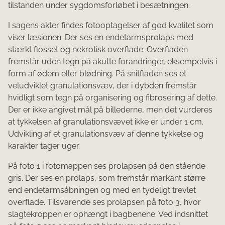
tilstanden under sygdomsforløbet i besætningen.
I sagens akter findes fotooptagelser af god kvalitet som
viser læsionen. Der ses en endetarmsprolaps med
stærkt flosset og nekrotisk overflade. Overfladen
fremstår uden tegn på akutte forandringer, eksempelvis i
form af ødem eller blødning. På snitfladen ses et
veludviklet granulationsvæv, der i dybden fremstår
hvidligt som tegn på organisering og fibrosering af dette.
Der er ikke angivet mål på billederne, men det vurderes
at tykkelsen af granulationsvævet ikke er under 1 cm.
Udvikling af et granulationsvæv af denne tykkelse og
karakter tager uger.
På foto 1 i fotomappen ses prolapsen på den stående
gris. Der ses en prolaps, som fremstår markant større
end endetarmsåbningen og med en tydeligt trevlet
overflade. Tilsvarende ses prolapsen på foto 3, hvor
slagtekroppen er ophængt i bagbenene. Ved indsnittet